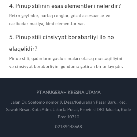
4. Pinup stilinin əsas elementləri nələrdir?
Retro geyimlər, parlaq rənglər, gözəl aksesuarlar və
cazibədar makiyaj kimi elementlər var.
5. Pinup stili cinsiyyət bərabərliyi ilə nə
əlaqəlidir?
Pinup stili, qadınların güclü simaları olaraq müstəqilliyini
və cinsiyyət bərabərliyini gündəmə gətirən bir anlayışdır.
PT ANUGERAH KRESNA UTAMA
Jalan Dr. Soetomo nomor 9, Desa/Kelurahan Pasar Baru, Kec.
Sawah Besar, Kota Adm. Jakarta Pusat, Provinsi DKI Jakarta, Kode
Pos: 10710
02189443668