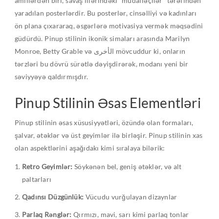
amillərdən biri, savaş illərindəki “müdafiəçilər” tərəfindən
yaradılan posterlərdir. Bu posterlər, cinsəlliyi və kadınları
ön plana çıxararaq, əsgərlərə motivasiya vermək məqsədini
güdürdü. Pinup stilinin ikonik simaları arasında Marilyn
Monroe, Betty Grable və الأخرى mövcuddur ki, onların
tərzləri bu dövrü sürətlə dəyişdirərək, modanı yeni bir
səviyyəyə qaldırmışdır.
Pinup Stilinin Əsas Elementləri
Pinup stilinin əsas xüsusiyyətləri, özündə olan formaları,
şalvar, ətəklər və üst geyimlər ilə birləşir. Pinup stilinin xas
olan aspektlərini aşağıdakı kimi sıralaya bilərik:
Retro Geyimlər:
Söykənən bel, geniş ətəklər, və alt
paltarları
Qadınsı Düzgünlük:
Vücudu vurğulayan dizaynlar
Parlaq Rənglər:
Qırmızı, mavi, sarı kimi parlaq tonlar