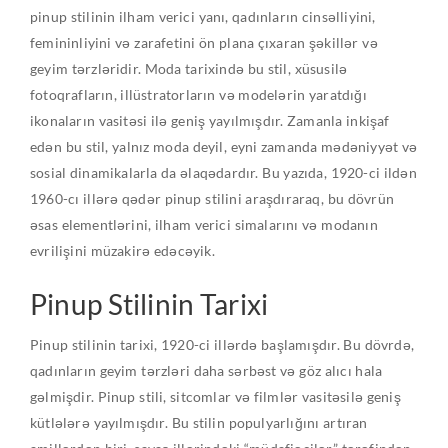
pinup stilinin ilham verici yanı, qadınların cinsəlliyini,
femininliyini və zarafetini ön plana çıxaran şəkillər və
geyim tərzləridir. Moda tarixində bu stil, xüsusilə
fotoqrafların, illüstratorların və modelərin yaratdığı
ikonaların vasitəsi ilə geniş yayılmışdır. Zamanla inkişaf
edən bu stil, yalnız moda deyil, eyni zamanda mədəniyyət və
sosial dinamikalarla da əlaqədardır. Bu yazıda, 1920-ci ildən
1960-cı illərə qədər pinup stilini araşdıraraq, bu dövrün
əsas elementlərini, ilham verici simalarını və modanın
evrilişini müzakirə edəcəyik.
Pinup Stilinin Tarixi
Pinup stilinin tarixi, 1920-ci illərdə başlamışdır. Bu dövrdə,
qadınların geyim tərzləri daha sərbəst və göz alıcı hala
gəlmişdir. Pinup stili, sitcomlar və filmlər vasitəsilə geniş
kütlələrə yayılmışdır. Bu stilin populyarlığını artıran