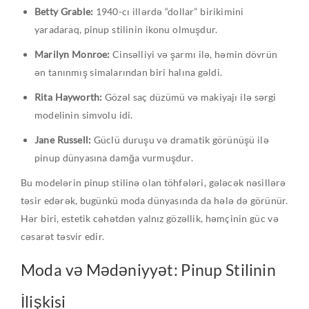
Betty Grable:
1940-cı illərdə “dollar” birikimini
yaradaraq, pinup stilinin ikonu olmuşdur.
Marilyn Monroe:
Cinsəlliyi və şarmı ilə, həmin dövrün
ən tanınmış simalarından biri halına gəldi.
Rita Hayworth:
Gözəl saç düzümü və makiyajı ilə sərgi
modelinin simvolu idi.
Jane Russell:
Güclü duruşu və dramatik görünüşü ilə
pinup dünyasına damğa vurmuşdur.
Bu modelərin pinup stilinə olan töhfələri, gələcək nəsillərə
təsir edərək, bugünkü moda dünyasında da hələ də görünür.
Hər biri, estetik cəhətdən yalnız gözəllik, həmçinin güc və
cəsarət təsvir edir.
Moda və Mədəniyyət: Pinup Stilinin
İlişkisi