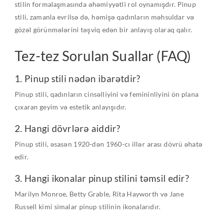
stilin formalaşmasında əhəmiyyətli rol oynamışdır. Pinup
stili, zamanla evrilsə də, həmişə qadınların məhsuldar və
gözəl görünmələrini təşviq edən bir anlayış olaraq qalır.
Tez-tez Sorulan Suallar (FAQ)
1. Pinup stili nədən ibarətdir?
Pinup stili, qadınların cinsəlliyini və femininliyini ön plana
çıxaran geyim və estetik anlayışıdır.
2. Hangi dövrlərə aiddir?
Pinup stili, əsasən 1920-dən 1960-cı illər arası dövrü əhatə
edir.
3. Hangi ikonalar pinup stilini təmsil edir?
Marilyn Monroe, Betty Grable, Rita Hayworth və Jane
Russell kimi simalar pinup stilinin ikonalarıdır.