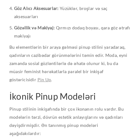
Göz Alıcı Aksesuarlar:
Yüzüklər, broşlar və saç
aksesuarları
Gözəllik və Makiyaj:
Qırmızı dodaq boyası, qara göz ətrafı
makiyajı
Bu elementlərin bir araya gəlməsi pinup stilini yaradaraq,
qadınların cazibədar görünmələrini təmin edir. Moda, eyni
zamanda sosial gözləntilərlə də əhatə olunur ki, bu da
müasir feminist hərəkatlarla paralel bir inkişaf
göstəricisidir
Pin Up
.
İkonik Pinup Modeləri
Pinup stilinin inkişafında bir çox ikonanın rolu vardır. Bu
modelərin tərzi, dövrün estetik anlayışlarını və qadınları
dəyişdirmişdir. Ən tanınmış pinup modeləri
aşağıdakılardır: