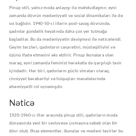
Pinup stili, yalnız moda anlayışı ilə məhdudlaşmır, eyni
zamanda dövrün mədəniyyəti və sosial dinamikaları ilə də
sıx bağlıdır. 1940-50-ci illərin post-savaş dövründə,
qadınlar gündəlik həyatında daha çox yer tutmağa
başladılar. Bu da mədəniyyətin dəyişməsi ilə nəticələndi.
Geyim tərzləri, qadınların cəsarətini, müstəqilliyini və
özünü ifadə etməsini əks etdirir. Pinup ikonalara olan
maraq, eyni zamanda feminist hərəkatla da qarşılıqlı təsir
içindədir. Hər biri, qadınların güclü simaları olaraq,
cinsiyyət bərabərliyi və hüquqları məsələlərində
əhəmiyyətli rol oynamışdır.
Nəticə
1920-1960-cı illər arasında pinup stili, qadınların moda
dünyasında yeni bir səviyyəyə çıxmasına səbəb olan bir
dövr olub. Əsas elementlər, ikonalar və mədəni təsirlər bu