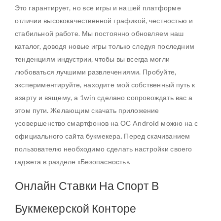
Это гарантирует, но все игры и нашей платформе
отличии высококачественной графикой, честностью и
стабильной работе. Мы постоянно обновляем наш
каталог, доводя новые игры только следуя последним
тенденциям индустрии, чтобы вы всегда могли
любоваться лучшими развлечениями. Пробуйте,
экспериментируйте, находите мой собственный путь к
азарту и вящему, а 1win сделано сопровождать вас а
этом пути. Желающим скачать приложение
усовершенство смартфонов на ОС Android можно на с
официального сайта букмекера. Перед скачиванием
пользователю необходимо сделать настройки своего
гаджета в разделе «Безопасность».
Онлайн Ставки На Спорт В
Букмекерской Конторе