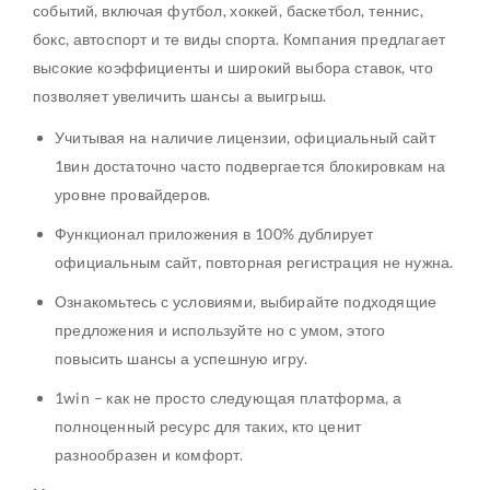
событий, включая футбол, хоккей, баскетбол, теннис,
бокс, автоспорт и те виды спорта. Компания предлагает
высокие коэффициенты и широкий выбора ставок, что
позволяет увеличить шансы а выигрыш.
Учитывая на наличие лицензии, официальный сайт
1вин достаточно часто подвергается блокировкам на
уровне провайдеров.
Функционал приложения в 100% дублирует
официальным сайт, повторная регистрация не нужна.
Ознакомьтесь с условиями, выбирайте подходящие
предложения и используйте но с умом, этого
повысить шансы а успешную игру.
1win – как не просто следующая платформа, а
полноценный ресурс для таких, кто ценит
разнообразен и комфорт.