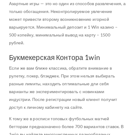
Азартные игры — это но один из способов развлечения, а
только обогащения. Неконтролируемое увлечение
может привести второму возникновению игорной
варьируется. Минимальный депозит и 1 Win казино –
500 копейку, минимальный вывод на карту – 1500
рублей.
Букмекерская Контора 1win
Если же вам ближе классика, обратите внимание в
рулетку, покер, блэкджек. При этом нельзя выбирать
разные лимиты, находить оптимальные дли себя
варианты же экспериментировать с новинками
индустрии. После регистрации новый клиент получит
доступ к личному кабинету на сайте.
К тому же в росписи топовых футбольных матчей
бетторам предназначено более 700 вариантов ставок. В
1win вы найдете многочисленных разнообразных