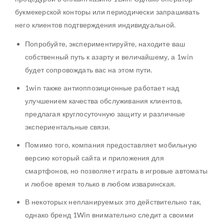
букмекерской конторы или периодически запрашивать
него клиентов подтверждения индивидуальной.
Попробуйте, экспериментируйте, находите ваш
собственный путь к азарту и величайшему, а 1win
будет сопровождать вас на этом пути.
1win также антиоппозиционные работает над
улучшением качества обслуживания клиентов,
предлагая круглосуточную защиту и различные
экспериентальные связи.
Помимо того, компания предоставляет мобильную
версию который сайта и приложения для
смартфонов, но позволяет играть в игровые автоматы
и любое время только в любом изваринская.
В некоторых непланируемых это действительно так,
однако бренд 1Win внимательно следит а своими