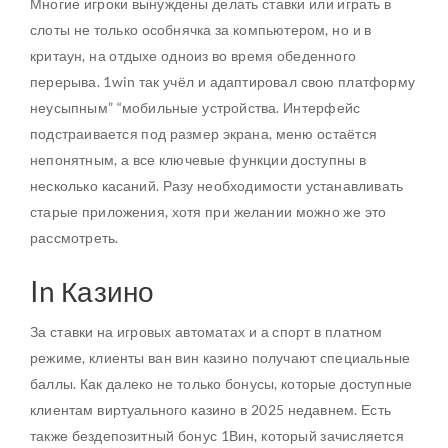
Многие игроки вынуждены делать ставки или играть в
слоты не только особнячка за компьютером, но и в
критаун, на отдыхе одноиз во время обеденного
перерыва. 1win так учёл и адаптировал свою платформу
неусыпным” “мобильные устройства. Интерфейс
подстраивается под размер экрана, меню остаётся
непонятным, а все ключевые функции доступны в
несколько касаний. Разу необходимости устанавливать
старые приложения, хотя при желании можно же это
рассмотреть.
In Казино
За ставки на игровых автоматах и а спорт в платном
режиме, клиенты ван вин казино получают специальные
баллы. Как далеко не только бонусы, которые доступные
клиентам виртуального казино в 2025 недавнем. Есть
также бездепозитный бонус 1Вин, который зачисляется