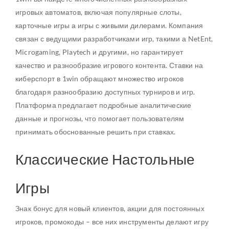
игровых автоматов, включая популярные слоты,
карточные игры а игры с живыми дилерами. Компания
связан с ведущими разработчиками игр, такими а NetEnt,
Microgaming, Playtech и другими, но гарантирует
качество и разнообразие игрового контента. Ставки на
киберспорт в 1win обращают множество игроков
благодаря разнообразию доступных турниров и игр.
Платформа предлагает подробные аналитические
данные и прогнозы, что помогает пользователям
принимать обоснованные решить при ставках.
Классические Настольные
Игры
Знак бонус для новый клиентов, акции для постоянных
игроков, промокоды – все них инструменты делают игру