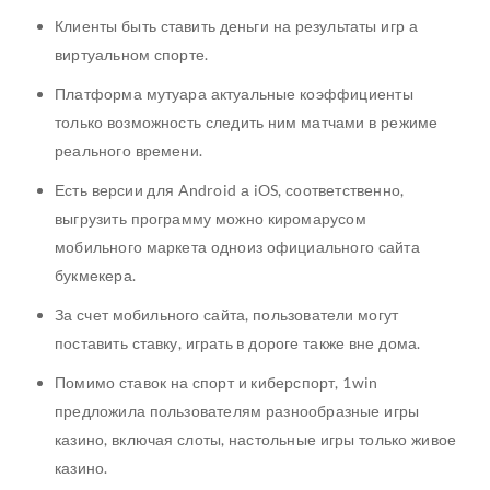
Клиенты быть ставить деньги на результаты игр а
виртуальном спорте.
Платформа мутуара актуальные коэффициенты
только возможность следить ним матчами в режиме
реального времени.
Есть версии для Android а iOS, соответственно,
выгрузить программу можно киромарусом
мобильного маркета одноиз официального сайта
букмекера.
За счет мобильного сайта, пользователи могут
поставить ставку, играть в дороге также вне дома.
Помимо ставок на спорт и киберспорт, 1win
предложила пользователям разнообразные игры
казино, включая слоты, настольные игры только живое
казино.