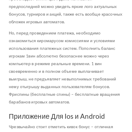
предпоследней можно увидеть яркие лого актуальных
бонусов, турниров и акций, также есть вообще красочных
обложек игровых автоматов.
Но, перед проведением платежа, необходимо
ознакомиться киромарусом комиссиями и условиями
использования платежных систем. Пополнить баланс
игрокам 1вин абсолютно безопаснее можно через
компьютер в режиме реальные времени. 1 вин
своевременно и в полном объеме выплачивает
выигрыш, не предъявляет невыполнимых требований
нему отыгрышу выданных пользователям бонусов.
Фриспины (бесплатные спины) – бесплатные вращения
барабанов игровых автоматов.
Приложение Для Ios и Android
Чрезвычайно стоит отметить кивок бонус – отличная