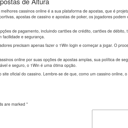
postas de Altura
elhores cassinos online é a sua plataforma de apostas, que é projetad
sportivas, apostas de cassino e apostas de poker, os jogadores podem
ões de pagamento, incluindo cartões de crédito, cartões de débito, tr
 facilidade e segurança.
adores precisam apenas fazer o 1Win login e começar a jogar. O proces
inos online por suas opções de apostas amplas, sua política de segu
iável e seguro, o 1Win é uma ótima opção.
o site oficial do cassino. Lembre-se de que, como um cassino online,
lds are marked
*