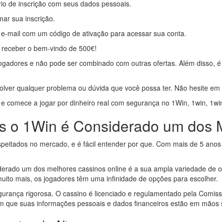
rio de inscrição com seus dados pessoais.
mar sua inscrição.
 e-mail com um código de ativação para acessar sua conta.
a receber o bem-vindo de 500€!
jogadores e não pode ser combinado com outras ofertas. Além disso, 
solver qualquer problema ou dúvida que você possa ter. Não hesite em 
e comece a jogar por dinheiro real com segurança no 1Win, 1win, 1win 
s o 1Win é Considerado um dos 
speitados no mercado, e é fácil entender por que. Com mais de 5 ano
iderado um dos melhores cassinos online é a sua ampla variedade de 
e muito mais, os jogadores têm uma infinidade de opções para escolher.
egurança rigorosa. O cassino é licenciado e regulamentado pela Comi
 em que suas informações pessoais e dados financeiros estão em mãos