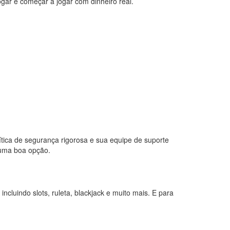
ogar e começar a jogar com dinheiro real.
tica de segurança rigorosa e sua equipe de suporte
 uma boa opção.
cluindo slots, ruleta, blackjack e muito mais. E para