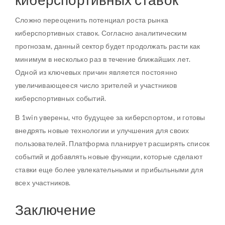
Сложно переоценить потенциал роста рынка
киберспортивных ставок. Согласно аналитическим
прогнозам, данный сектор будет продолжать расти как
минимум в несколько раз в течение ближайших лет.
Одной из ключевых причин является постоянно
увеличивающееся число зрителей и участников
киберспортивных событий.
В 1win уверены, что будущее за киберспортом, и готовы
внедрять новые технологии и улучшения для своих
пользователей. Платформа планирует расширять список
событий и добавлять новые функции, которые сделают
ставки еще более увлекательными и прибыльными для
всех участников.
Заключение