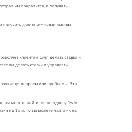
которая им понравится, и получать
 и получить дополнительные выгоды.
озволяет клиентам 1win делать ставки и
ляет им делать ставки и управлять
х возникнут вопросы или проблемы. Это
то вы можете найти его по адресу 1win
авки на 1win, то вы можете найти их на