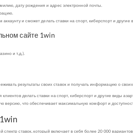
милию, дату рождения и адрес электронной почты.
рацию.
 аккаунту и сможет делать ставки на спорт, киберспорт и другие 
льном сайте 1win
зино и т.д.).
леживать результаты своих ставок и получать информацию о свои
 клиентов делать ставки на спорт, киберспорт и другие виды азар
ую версию, что обеспечивает максимальную комфорт и доступност
1win
 спектр ставок, который включает в себя более 20 000 вариантов