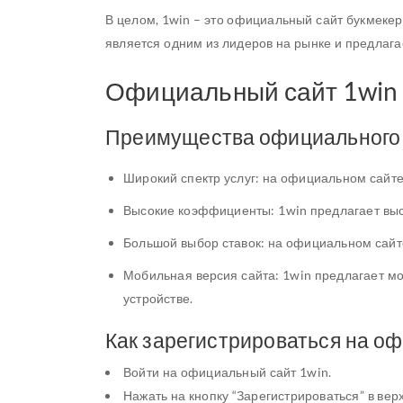
В целом, 1win – это официальный сайт букмекер
является одним из лидеров на рынке и предлага
Официальный сайт 1win 
Преимущества официального 
Широкий спектр услуг: на официальном сайте 
Высокие коэффициенты: 1win предлагает выс
Большой выбор ставок: на официальном сайте 
Мобильная версия сайта: 1win предлагает мо
устройстве.
Как зарегистрироваться на о
Войти на официальный сайт 1win.
Нажать на кнопку “Зарегистрироваться” в вер