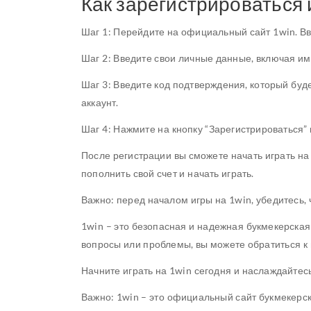
Как зарегистрироваться и
Шаг 1: Перейдите на официальный сайт 1win. Вв
Шаг 2: Введите свои личные данные, включая им
Шаг 3: Введите код подтверждения, который буд
аккаунт.
Шаг 4: Нажмите на кнопку “Зарегистрироваться” 
После регистрации вы сможете начать играть на 
пополнить свой счет и начать играть.
Важно: перед началом игры на 1win, убедитесь, 
1win – это безопасная и надежная букмекерская 
вопросы или проблемы, вы можете обратиться к 
Начните играть на 1win сегодня и наслаждайтесь
Важно: 1win – это официальный сайт букмекерск