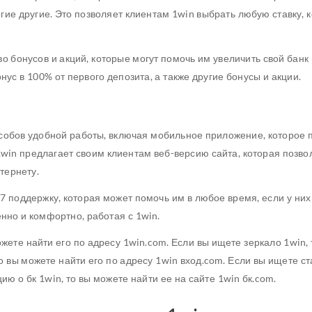
огие другие. Это позволяет клиентам 1win выбрать любую ставку, 
о бонусов и акций, которые могут помочь им увеличить свой банк
ус в 100% от первого депозита, а также другие бонусы и акции.
собов удобной работы, включая мобильное приложение, которое п
1win предлагает своим клиентам веб-версию сайта, которая позво
тернету.
/7 поддержку, которая может помочь им в любое время, если у ни
нно и комфортно, работая с 1win.
ете найти его по адресу 1win.com. Если вы ищете зеркало 1win, 
о вы можете найти его по адресу 1win вход.com. Если вы ищете ст
ю о бк 1win, то вы можете найти ее на сайте 1win бк.com.