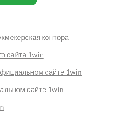
укмекерская контора
о сайта 1win
официальном сайте 1win
иальном сайте 1win
in