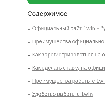
Содержимое
Официальный сайт 1win – б
Преимущества официальног
Как зарегистрироваться на 
Как сделать ставку на офиц
Преимущества работы с 1w
Удобство работы с 1win