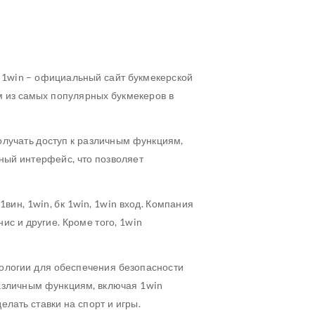
е 1win – официальный сайт букмекерской
им из самых популярных букмекеров в
получать доступ к различным функциям,
обный интерфейс, что позволяет
1вин, 1win, бк 1win, 1win вход. Компания
ис и другие. Кроме того, 1win
нологии для обеспечения безопасности
различным функциям, включая 1win
делать ставки на спорт и игры.