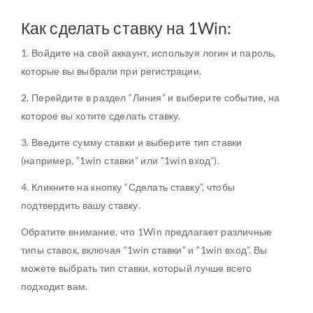
Как сделать ставку на 1Win:
1. Войдите на свой аккаунт, используя логин и пароль,
которые вы выбрали при регистрации.
2. Перейдите в раздел “Линия” и выберите событие, на
которое вы хотите сделать ставку.
3. Введите сумму ставки и выберите тип ставки
(например, “1win ставки” или “1win вход”).
4. Кликните на кнопку “Сделать ставку”, чтобы
подтвердить вашу ставку.
Обратите внимание, что 1Win предлагает различные
типы ставок, включая “1win ставки” и “1win вход”. Вы
можете выбрать тип ставки, который лучше всего
подходит вам.