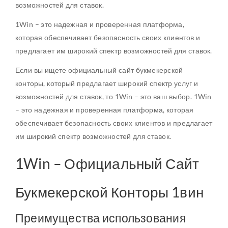
возможностей для ставок.
1Win – это надежная и проверенная платформа,
которая обеспечивает безопасность своих клиентов и
предлагает им широкий спектр возможностей для ставок.
Если вы ищете официальный сайт букмекерской
конторы, который предлагает широкий спектр услуг и
возможностей для ставок, то 1Win – это ваш выбор. 1Win
– это надежная и проверенная платформа, которая
обеспечивает безопасность своих клиентов и предлагает
им широкий спектр возможностей для ставок.
1Win – Официальный Сайт
Букмекерской Конторы 1вин
Преимущества использования