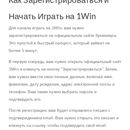
Начать Играть на 1Win
Для начала играть на 1Win, вам нужно
зарегистрироваться на официальном сайте букмекера.
Это простой и быстрый процесс, который займет не
более 5 минут.
В первую очередь, вам нужно открыть официальный сайт
1Win и кликнуть на кнопку “Зарегистрироваться”. Затем,
вам нужно ввести свои личные данные, включая имя,
фамилию, дату рождения, адрес электронной почты и
телефон. Вам также нужно выбрать пароль и
подтвердить его.
После регистрации, вам будет отправлено письмо с
подтверждением email. Вам нужно открыть это письмо и
кликнуть на ссылку, чтобы подтвердить свой email.