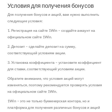
Условия для получения бонусов
Для получения бонусов и акций, вам нужно выполнить
следующие условия:
1. Регистрация на сайте 1Win – создайте аккаунт на
официальном сайте 1Win.
2. Депозит – сделайте депозит на сумму,
соответствующей условиям акции.
3. Установка коэффициента – установите коэффициент
для ставки, соответствующий условиям акции.
Обратите внимание, что условия акций могут
изменяться, поэтому рекомендуется проверять условия
на официальном сайте 1Win.
1Win – это не только букмекерская контора, но и
платформа для получения различных бонусов и акций