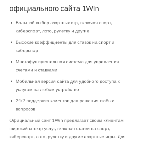
официального сайта 1Win
Большой выбор азартных игр, включая спорт,
киберспорт, лото, рулетку и другие
Высокие коэффициенты для ставок на спорт и
киберспорт
Многофункциональная система для управления
счетами и ставками
Мобильная версия сайта для удобного доступа к
услугам на любом устройстве
24/7 поддержка клиентов для решения любых
вопросов
Официальный сайт 1Win предлагает своим клиентам
широкий спектр услуг, включая ставки на спорт,
киберспорт, лото, рулетку и другие азартные игры. Для