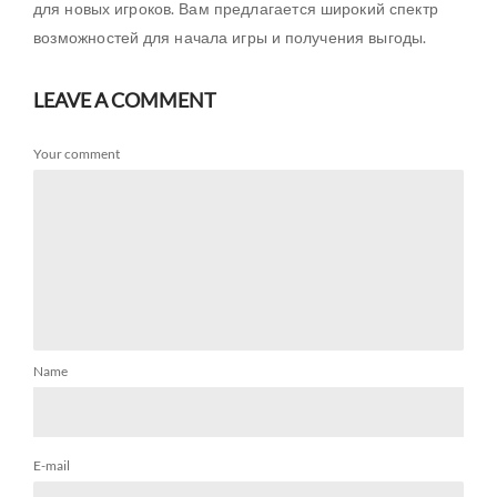
для новых игроков. Вам предлагается широкий спектр
возможностей для начала игры и получения выгоды.
LEAVE A COMMENT
Your comment
Name
E-mail