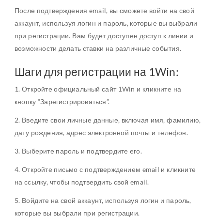
После подтверждения email, вы сможете войти на свой
аккаунт, используя логин и пароль, которые вы выбрали
при регистрации. Вам будет доступен доступ к линии и
возможности делать ставки на различные события.
Шаги для регистрации на 1Win:
1. Откройте официальный сайт 1Win и кликните на
кнопку “Зарегистрироваться”.
2. Введите свои личные данные, включая имя, фамилию,
дату рождения, адрес электронной почты и телефон.
3. Выберите пароль и подтвердите его.
4. Откройте письмо с подтверждением email и кликните
на ссылку, чтобы подтвердить свой email.
5. Войдите на свой аккаунт, используя логин и пароль,
которые вы выбрали при регистрации.