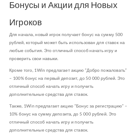
Бонусы и Акции для Новых
Игроков
Для начала, новый игрок получает бонус на сумму 500
рублей, который может быть использован для ставок на
любые события. Это отличный способ начать игру и
проверить свои навыки.
Кроме того, 1Win предлагает акцию “Добро пожаловать”
– 100% бонус на первый депозит, до 50 000 рублей. Это
отличный способ начать игру и получить
дополнительные средства для ставок.
Также, 1Win предлагает акцию “Бонус за регистрацию” –
10% бонус на сумму депозита, до 5 000 рублей. Это
отличный способ начать игру и получить
дополнительные средства для ставок.