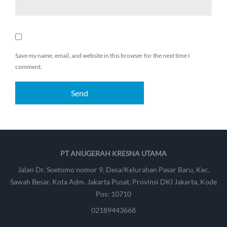
Save my name, email, and website in this browser for the next time I
comment.
PT ANUGERAH KRESNA UTAMA
Jalan Dr. Soetomo nomor 9, Desa/Kelurahan Pasar Baru, Kec.
Sawah Besar, Kota Adm. Jakarta Pusat, Provinsi DKI Jakarta, Kode
Pos: 10710
02189443668