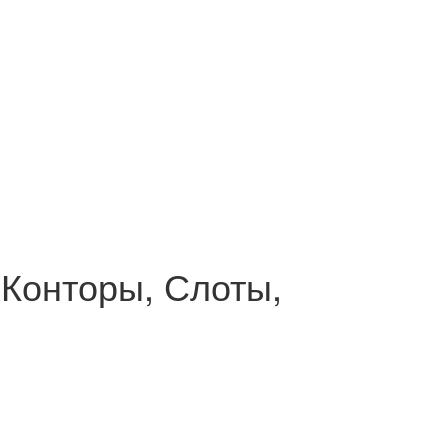
Конторы, Слоты,