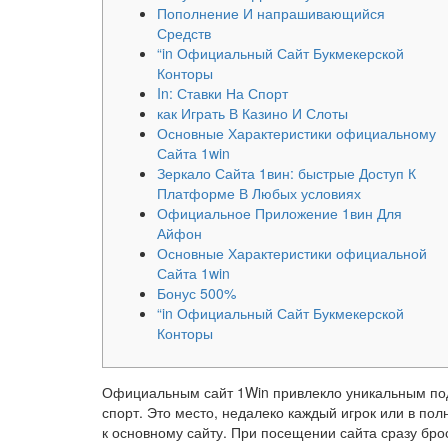
Пополнение И напрашивающийся
Средств
“in Официальный Сайт Букмекерской
Конторы
In: Ставки На Спорт
как Играть В Казино И Слоты
Основные Характеристики официальному
Сайта 1win
Зеркало Сайта 1вин: быстрые Доступ К
Платформе В Любых условиях
Официальное Приложение 1вин Для
Айфон
Основные Характеристики официальной
Сайта 1win
Бонус 500%
“in Официальный Сайт Букмекерской
Конторы
Официальным сайт 1Win привлекло уникальным подх
спорт. Это место, недалеко каждый игрок или в пол
к основному сайту. При посещении сайта сразу бр