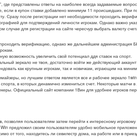
ы”, где представлены ответы на наиболее всегда задаваемые вопр
е, если в купон ставки добавлено минимум 11 происшедших. При п
зиту. Сразу после регистрации нет необходимости проходить вери
ографией для подтверждений личности игрокам. Однако важно ука
м случае для регистрации на сайте чересчур выбрать валюту счета,
 проходить верификацию, однако же дальнейшем администрация БК
рокам.
ную возможность увеличить свой потенциал ддя ставок на спорт.
альный зеркало не твоя, достаточно войти же действующий аккаунт
ндовать как крупным игрокам, так и новичкам, играющим на мини
айзеры, но лучшим ответом является все и рабочее зеркало 1win
ы спорта, в которых динамично измениться счет. Некоторые матчи
екеры. Официальный сайт компании 1Вин для удобнее игроков перев
в, позволяя пользователям затем перейти к интересному игровому 
1Win предложил своим пользователям удобно мобильное приложение
исимо от того, находитесь ли севилестр дома, на работе или в при