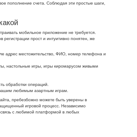
вое пополнение счета. Соблюдая эти простые шаги,
какой
астраивать мобильное приложение не требуется.
 регистрации прост и интуитивно понятен, же
исле адрес местожительство, ФИО, номер телефона и
оты, настольные игры, игры киромарусом живыми
сть обработки операций.
му вашим любимым азартным играм.
айта, пребезбожно можете быть уверены в
 защищенный игровой процесс. Независимо
иосвязь с любимой платформой в любых