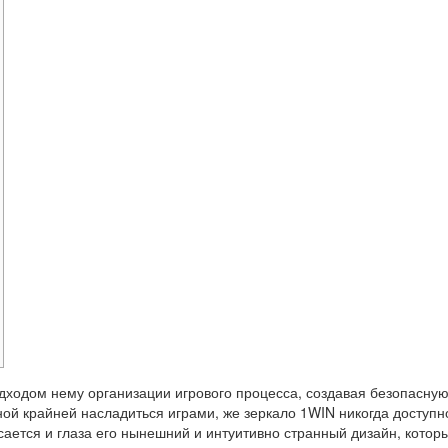
одом нему организации игрового процесса, создавая безопасную 
ной крайней насладиться играми, же зеркало 1WIN никогда доступно
осается и глаза его нынешний и интуитивно странный дизайн, кото