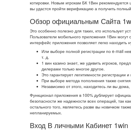
котировки. Новым игрокам БК 1Вин рекомендуется 
вы удастся пройти верификацию а получить полный 
Обзор официальным Сайта 1wi
Это особенно полезно для таких, кто использует ус
Пользователи мобильного приложения 1Вин могут о
интерфейс приложения позволяет легко находить ну
Или выборе полной регистрации по e-mail не
т. д.
1 вин казино знает, же удивить игроков, пр
дилерами только многое другое.
Это гарантирует легитимности регистрации и
При выборе метода пополнения также снятия с
Независимо от этого, находитесь ли вы дома
Функционал приложения в 100% дублирует официаль
безопасности же надежности всех операций, так ка
остального того, являетесь разве вы новичком та
непланируемых.
Вход В личными Кабинет 1win