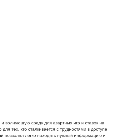
и волнующую среду для азартных игр и ставок на
 для тех, кто сталкивается с трудностями в доступе
рый позволял легко находить нужный информацию и