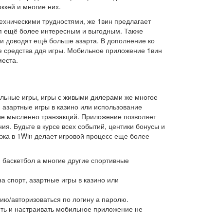
ккей и многие них.
техническими трудностями, же 1вин предлагает
ап ещё более интересным и выгодным. Также
 и доводят ещё больше азарта. В дополнение ко
ые средства ддя игры. Мобильное приложение 1вин
места.
тольные игры, игры с живыми дилерами же многое
 азартные игры в казино или использование
ые мысленно транзакций. Приложение позволяет
я. Будьте в курсе всех событий, центики бонусы и
эка в 1Win делает игровой процесс еще более
 баскетбол а многие другие спортивные
 спорт, азартные игры в казино или
ию/авторизоваться по логину а паролю.
вить и настраивать мобильное приложение не