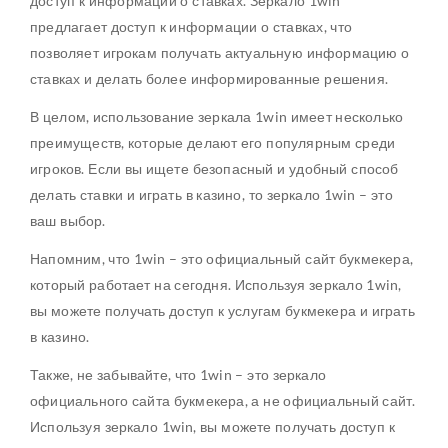
доступ к информации о ставках. Зеркало 1win
предлагает доступ к информации о ставках, что
позволяет игрокам получать актуальную информацию о
ставках и делать более информированные решения.
В целом, использование зеркала 1win имеет несколько
преимуществ, которые делают его популярным среди
игроков. Если вы ищете безопасный и удобный способ
делать ставки и играть в казино, то зеркало 1win – это
ваш выбор.
Напомним, что 1win – это официальный сайт букмекера,
который работает на сегодня. Используя зеркало 1win,
вы можете получать доступ к услугам букмекера и играть
в казино.
Также, не забывайте, что 1win – это зеркало
официального сайта букмекера, а не официальный сайт.
Используя зеркало 1win, вы можете получать доступ к