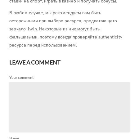
ставки на спорт, играть в казино и получать бонусы.
В любом случае, мы рекомендуем вам быть
осторожными при выборе ресурса, предлагающего
зеркало 1win. Некоторые из них могут быть
фальшивыми, поэтому всегда проверяйте authenticity
ресурса перед использованием.
LEAVE A COMMENT
Your comment
Name