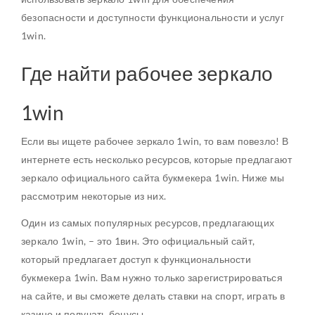
безопасности и доступности функциональности и услуг
1win.
Где найти рабочее зеркало
1win
Если вы ищете рабочее зеркало 1win, то вам повезло! В
интернете есть несколько ресурсов, которые предлагают
зеркало официального сайта букмекера 1win. Ниже мы
рассмотрим некоторые из них.
Один из самых популярных ресурсов, предлагающих
зеркало 1win, – это 1вин. Это официальный сайт,
который предлагает доступ к функциональности
букмекера 1win. Вам нужно только зарегистрироваться
на сайте, и вы сможете делать ставки на спорт, играть в
казино и получать бонусы.