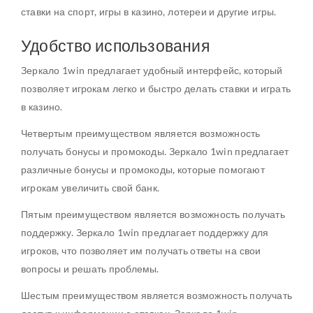
ставки на спорт, игры в казино, лотереи и другие игры.
Удобство использования
Зеркало 1win предлагает удобный интерфейс, который
позволяет игрокам легко и быстро делать ставки и играть
в казино.
Четвертым преимуществом является возможность
получать бонусы и промокоды. Зеркало 1win предлагает
различные бонусы и промокоды, которые помогают
игрокам увеличить свой банк.
Пятым преимуществом является возможность получать
поддержку. Зеркало 1win предлагает поддержку для
игроков, что позволяет им получать ответы на свои
вопросы и решать проблемы.
Шестым преимуществом является возможность получать