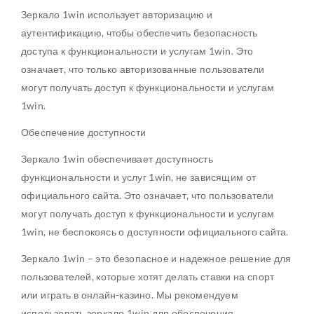
Зеркало 1win использует авторизацию и
аутентификацию, чтобы обеспечить безопасность
доступа к функциональности и услугам 1win. Это
означает, что только авторизованные пользователи
могут получать доступ к функциональности и услугам
1win.
Обеспечение доступности
Зеркало 1win обеспечивает доступность
функциональности и услуг 1win, не зависящим от
официального сайта. Это означает, что пользователи
могут получать доступ к функциональности и услугам
1win, не беспокоясь о доступности официального сайта.
Зеркало 1win – это безопасное и надежное решение для
пользователей, которые хотят делать ставки на спорт
или играть в онлайн-казино. Мы рекомендуем
использовать зеркало 1win для обеспечения