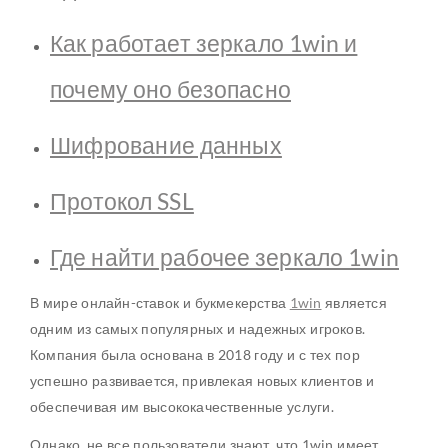
Как работает зеркало 1win и
почему оно безопасно
Шифрование данных
Протокол SSL
Где найти рабочее зеркало 1win
В мире онлайн-ставок и букмекерства
1win
является
одним из самых популярных и надежных игроков.
Компания была основана в 2018 году и с тех пор
успешно развивается, привлекая новых клиентов и
обеспечивая им высококачественные услуги.
Однако, не все пользователи знают, что 1win имеет