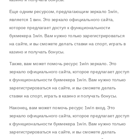
Еще одним ресурсом, предлагающим зеркало 1win,
является 1 вин. Это зеркало официального сайта,
которое предлагает доступ к функциональности
букмекера 1win. Вам нужно только зарегистрироваться
на сайте, и вы сможете делать ставки на спорт, играть в
казино и получать бонусы.
Также, вам может помочь ресурс 1win зеркало. Это
зеркало официального сайта, которое предлагает доступ
к функциональности букмекера 1win. Вам нужно только
зарегистрироваться на сайте, и вы сможете делать
ставки на спорт, играть в казино и получать бонусы.
Наконец, вам может помочь ресурс 1win вход. Это
зеркало официального сайта, которое предлагает доступ
к функциональности букмекера 1win. Вам нужно только
зарегистрироваться на сайте, и вы сможете делать