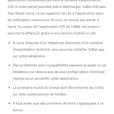
iOS. Il reste même possible sobre télécharger 1xBet iOS sans
App Retail store, ce qui apporte l’accès à l’application pour
les utilisateurs marocains. Si vous ne voulez pas parier à
hacer la cusqui de l’application iOS de 1xBet, les joueurs
pourrez le effectuer grâce à una version mobile ni site.
Si vous disposez d’un téléphone disposant d’un système
d’exploitation Android, vous pourrez installer 1xBet app
sur votre téléphone.
Des problèmes para compatibilité peuvent se poser si cet
téléphone ne remove pas de una configuration minimale
requise pour accueillir cette application.
La première moitié du bonus doit être mise en jeu 5 fois
sur kklk combinaisons de london.
Il faut noter que des problems de mise s’appliquent à ce
bonus.