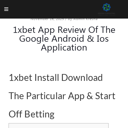
November 16, 2025
/
by Admin Kresna
1xbet App Review Of The
Google Android & Ios
Application
1xbet Install Download
The Particular App & Start
Off Betting