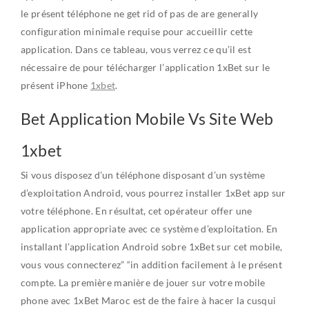
le présent téléphone ne get rid of pas de are generally
configuration minimale requise pour accueillir cette
application. Dans ce tableau, vous verrez ce qu’il est
nécessaire de pour télécharger l’application 1xBet sur le
présent iPhone
1xbet
.
Bet Application Mobile Vs Site Web
1xbet
Si vous disposez d’un téléphone disposant d’un système
d’exploitation Android, vous pourrez installer 1xBet app sur
votre téléphone. En résultat, cet opérateur offer une
application appropriate avec ce système d’exploitation. En
installant l’application Android sobre 1xBet sur cet mobile,
vous vous connecterez” “in addition facilement à le présent
compte. La première manière de jouer sur votre mobile
phone avec 1xBet Maroc est de the faire à hacer la cusqui