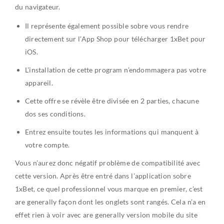
du navigateur.
Il représente également possible sobre vous rendre
directement sur l’App Shop pour télécharger 1xBet pour
iOS.
L’installation de cette program n’endommagera pas votre
appareil.
Cette offre se révèle être divisée en 2 parties, chacune
dos ses conditions.
Entrez ensuite toutes les informations qui manquent à
votre compte.
Vous n’aurez donc négatif problème de compatibilité avec
cette version. Après être entré dans l’application sobre
1xBet, ce quel professionnel vous marque en premier, c’est
are generally façon dont les onglets sont rangés. Cela n’a en
effet rien à voir avec are generally version mobile du site