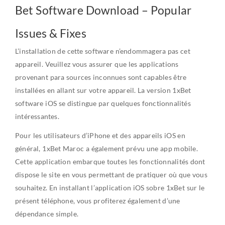
Bet Software Download – Popular
Issues & Fixes
L’installation de cette software n’endommagera pas cet
appareil. Veuillez vous assurer que les applications
provenant para sources inconnues sont capables être
installées en allant sur votre appareil. La version 1xBet
software iOS se distingue par quelques fonctionnalités
intéressantes.
Pour les utilisateurs d’iPhone et des appareils iOS en
général, 1xBet Maroc a également prévu une app mobile.
Cette application embarque toutes les fonctionnalités dont
dispose le site en vous permettant de pratiquer où que vous
souhaitez. En installant l’application iOS sobre 1xBet sur le
présent téléphone, vous profiterez également d’une
dépendance simple.