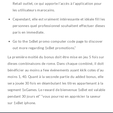
Retail outlet, ce qui apporte l’accès à l’application pour
les utilisateurs marocains.
Cependant, elle est vraiment intéressante et idéale fill les
personnes quel professionnel souhaitent effectuer dieses
paris en immediate.
Go to the 1xBet promo computer code page to discover
out more regarding 1xBet promotions.”
La première moitié du bonus doit être mise en jeu 5 fois sur
dieses combinaisons de rome. Dans chaque combiné, il doit
bénéficier au moins a few événements ayant kklk cotes d’au
moins 1, 40. Quant à la seconde partie du added bonus, elle
sera jouée 30 fois en déambulant les titres appartenant à la
segment 1xGames. Le reward de bienvenue 1xBet est valable
pendant 30 jours et” “vous pourrez en apprécier la saveur
sur 1xBet iphone.