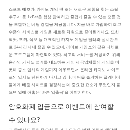
스포츠 애호가, 카지노 게임 팬 또는 새로운 모험을 찾는 스릴
추구자 등 1xBet은 항상 참여하고 즐겁게 즐길 수 있는 모든 것
을 포함하는 베팅 경험을 제공합니다. 지금 바로 가입하여 최고
수준의 서비스로 게임을 새로운 차원으로 끌어올리세요. 또한
잭팟, 포커, 식보 등 대표적인 카지노 게임을 딜러와 실시간으
로 24시간 내내 즐길 수 있으며, 라이브 게임쇼와 같은 다채로
운 프로그램이 마련되어 있다. 최고의 서비스를 제공하기 위해
온라인 카지노 업계를 대표하는 게임 제공업체들의 게임을 비
롯해 중소 업체의 게임까지 아우르면서 온라인 카지노 사이트
로의 입지도 탄탄하게 다지고 있다. 베팅을 즐겨하는 플레이어
들에게 베팅 사이트를 결정하는 데 중요한 요소가 무엇인지 물
으면 열에 아홉은 ‘빠른 입출금’을 이야기한다.
암호화폐 입금으로 이벤트에 참여할
수 있나요?
그 중에서도 특히 중요한 두 가지 요건은 법적 연령에 해당해