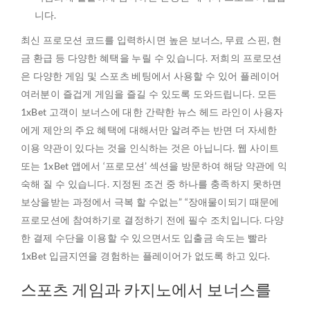
니다.
최신 프로모션 코드를 입력하시면 높은 보너스, 무료 스핀, 현
금 환급 등 다양한 혜택을 누릴 수 있습니다. 저희의 프로모션
은 다양한 게임 및 스포츠 베팅에서 사용할 수 있어 플레이어
여러분이 즐겁게 게임을 즐길 수 있도록 도와드립니다. 모든
1xBet 고객이 보너스에 대한 간략한 뉴스 헤드 라인이 사용자
에게 제안의 주요 혜택에 대해서만 알려주는 반면 더 자세한
이용 약관이 있다는 것을 인식하는 것은 아닙니다. 웹 사이트
또는 1xBet 앱에서 ‘프로모션’ 섹션을 방문하여 해당 약관에 익
숙해 질 수 있습니다. 지정된 조건 중 하나를 충족하지 못하면
보상을받는 과정에서 극복 할 수없는” “장애물이되기 때문에
프로모션에 참여하기로 결정하기 전에 필수 조치입니다. 다양
한 결제 수단을 이용할 수 있으면서도 입출금 속도는 빨라
1xBet 입금지연을 경험하는 플레이어가 없도록 하고 있다.
스포츠 게임과 카지노에서 보너스를