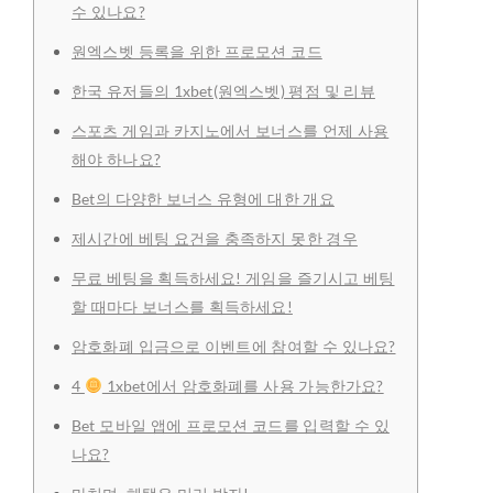
수 있나요?
원엑스벳 등록을 위한 프로모션 코드
한국 유저들의 1xbet(원엑스벳) 평점 및 리뷰
스포츠 게임과 카지노에서 보너스를 언제 사용
해야 하나요?
Bet의 다양한 보너스 유형에 대한 개요
제시간에 베팅 요건을 충족하지 못한 경우
무료 베팅을 획득하세요! 게임을 즐기시고 베팅
할 때마다 보너스를 획득하세요!
암호화폐 입금으로 이벤트에 참여할 수 있나요?
4
1xbet에서 암호화폐를 사용 가능한가요?
Bet 모바일 앱에 프로모션 코드를 입력할 수 있
나요?