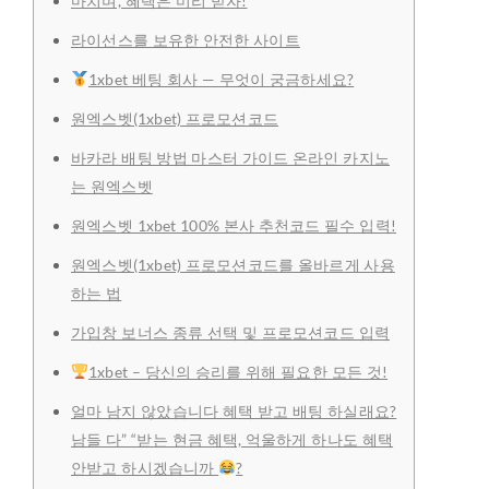
마치며, 혜택은 미리 받자!
라이선스를 보유한 안전한 사이트
1xbet 베팅 회사 — 무엇이 궁금하세요?
원엑스벳(1xbet) 프로모션코드
바카라 배팅 방법 마스터 가이드 온라인 카지노
는 원엑스벳
원엑스벳 1xbet 100% 본사 추천코드 필수 입력!
원엑스벳(1xbet) 프로모션코드를 올바르게 사용
하는 법
가입창 보너스 종류 선택 및 프로모션코드 입력
1xbet – 당신의 승리를 위해 필요한 모든 것!
얼마 남지 않았습니다 혜택 받고 배팅 하실래요?
남들 다” “받는 현금 혜택, 억울하게 하나도 혜택
안받고 하시겠습니까
?