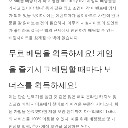
소 5배를 베팅해야 하고 평균 one forty five 이상의 배당률을
가지고 있어야 한다’ 등과 같은 최소 조건이 각 이벤트에 명시
가 되어 있을 것이다. 이는 이벤트마다 상이하므로 사전에 안내
문을 잘 읽어보는 것이 필요하다. 아무리 사설사이트의 포인트
가 좋더라도 결국은 법의 규제에서 안전하게 배팅할 수 있는
배팅사이트를 찾게될 수 밖에 없습니다.
무료 베팅을 획득하세요! 게임
을 즐기시고 베팅할 때마다 보
너스를 획득하세요!
이는 단순 번역기를 돌린 것 같은 많은 해외 온라인 카지노 및
스포츠 베팅 사이트에서 찾아보기 어려운 수준의 서비스다. 회
원 가입을 완료했다면 계정 보안 단계까지 마무리해야 1xBet
의 서비스를 100% 이용할 수 있다. 이를 위해 계정정보 및 개
인정보 입력, 추가 계정 보안을 설정하면 된다.