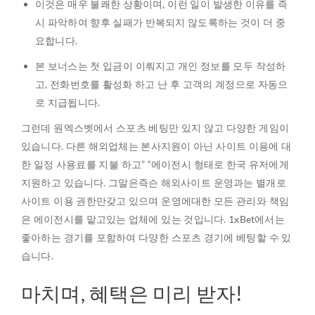
이것은 매우 불쾌한 상황이며, 이런 일이 발생한 이유를 즉
시 파악하여 향후 실패가 반복되지 않도록하는 것이 더 중
요합니다.
본 보너스는 첫 입금이 이뤄지고 개인 정보를 모두 작성하
고, 전화번호를 활성화 하고 난 후 고객의 계정으로 자동으
로 지급됩니다.
그런데 원엑스벳에서 스포츠 베팅만 있지 않고 다양한 게임이
있습니다. 다른 해외업체는 본사지원이 아닌 사이트 이용에 대
한 일정 사용료를 지불 하고” “에이전시 형태로 한국 유저에게
지원하고 있습니다. 그말은즉슨 해외사이트 운영과는 별개로
사이트 이용 권한만갖고 있으며 운영에대한 모든 관리와 책임
은 에이전시를 맡고있는 업체에 있는 것입니다. 1xBet에서는
좋아하는 경기를 포함하여 다양한 스포츠 경기에 베팅할 수 있
습니다.
마치며, 혜택은 미리 받자!