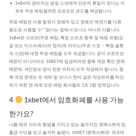
1xBet의 관리자는 생일 소년에게 단순히 휴일이 있다는 이
유로 무료 베팅을위한 프로모션 코드를 제공합니다.
무료 베팅은 사용 범위가 정해져 있고 정해진 액면가를 다른
용도로 사용할 수” “없다는 점에서 보너스 머니와 다릅니다.
1xBet은 스포츠(무료 베팅, 특정 스포츠 종목 및 베팅 유형(싱
글 또는 익스프레스)의 정의)와 카지노(무료 스핀 – 특정 슬롯
의 스핀)에 대한 무료 베팅을 모두 제공합니다. 굳이 프로모션
때문이 아니더라도 1XBET에 입금하려면 중복 계정 확인 문제
때문에, 개인정보 양식 란은 어차피 모두 작성해야 합니다. 중
복 계정 문제는 돈 세탁 및 보너스 헌터 같은 악성유저를 차단
하기 위한 전 세계 모든 배팅 회사들의 1조 1항 정책입니다.
4
1xbet에서 암호화폐를 사용 가능
한가요?
나름 해외 사이트 짬밥을 가지고 있는 필자지만 원엑스벳의 입
출금 수단을 보고 솔직히 놀랐다. 1XBET (원엑스벳)은 국내에