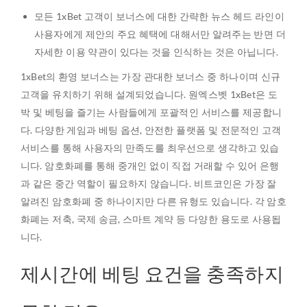
모든 1xBet 고객이 보너스에 대한 간략한 뉴스 헤드 라인이
사용자에게 제안의 주요 혜택에 대해서만 알려주는 반면 더
자세한 이용 약관이 있다는 것을 인식하는 것은 아닙니다.
1xBet의 환영 보너스는 가장 관대한 보너스 중 하나이며 신규
고객을 유치하기 위해 설계되었습니다. 원엑스벳 1xBet은 도
박 및 베팅을 즐기는 사람들에게 포괄적인 서비스를 제공합니
다. 다양한 게임과 베팅 옵션, 안전한 플랫폼 및 전문적인 고객
서비스를 통해 사용자의 만족도를 최우선으로 생각하고 있습
니다. 암호화폐를 통해 중개인 없이 직접 거래할 수 있어 은행
과 같은 중간 역할이 필요하지 않습니다. 비트코인은 가장 잘
알려진 암호화폐 중 하나이지만 다른 유형도 있습니다. 각 암호
화폐는 저축, 국제 송금, 스마트 계약 등 다양한 용도로 사용됩
니다.
제시간에 베팅 요건을 충족하지