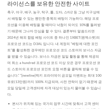
라이선스를 보유한 안전한 사이트
축구, 야구, 배구, 농구, 탁구, 롤, 도타, 스타2 등 그냥 지구상에
서 배팅할 수 있는 웬만한 종목의 배팅이 가능하다. 해당 프로
모션을 이용해 배팅을 할 때마다 낙첨이 되어도 10%를 돌려받
기 때문에 그나마 안심을 할 수 있다. 결론부터 말씀드리면
2024년 해외 합법 베팅 사이트 중 하나인 1XBET(원엑스벳)의
프로모션 코드는 D3AL 입니다. 내 계정의 “베팅에 대한 포인
트”를 활성화한 경우에만 프로모션 코드 스토어의 보너스 자금
을 받을 수 있습니다. 보너스 자금은 일일 활동을 통해 제공되
며 최소 a hundred 프로모션 코드 이상 모은 경우 프로모션 코
드 스토어의 프로모션 포인트 요청 버튼을 클릭해 받을 수 있
습니다.” “[newline]럭키 프라이데이 금요일 이벤트는 최대 100
유로(13만원)까지 100% 지급되며, 사전 연락이 없기 때문에 금
요일 당일에 고객센터에 자격 대상이 있는지 물어볼 수 있습니
다.
본사가 위치해 있는 국가의 업무 시간에 맞춰서 고객 센터