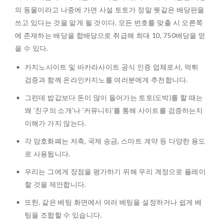
의 동물이라고 나중에 가면 사설 토토가 정말 뭣같은 배당판을
쓰고 있다는 것을 알게 될 것이다. 모든 번호를 맞출 시 오른쪽
에 존재하는 배당을 합배당으로 취급해 최대 10, 750배당을 얻
을 수 있다.
카지노사이트 및 바카라사이트 공식 인증 업체로서, 먹튀
검증과 함께 온라인카지노를 여러분에게 추천합니다.
그런데 밥값보다 돈이 많이 들어가는 토토(도박)를 할 때는
왜 ‘친구의 소개’나 ‘커뮤니티’를 통해 사이트를 검증하는지
이해가 가지 않는다.
각 암호화폐는 저축, 국제 송금, 스마트 계약 등 다양한 용도
로 사용됩니다.
우리는 그에게 장점을 평가하기 위해 우리 계정으로 플레이
할 것을 제안합니다.
또한, 같은 베팅 화면에서 여러 베팅을 설정하거나 쉽게 베
팅을 조합할 수 있습니다.