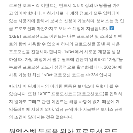
로모션 코드 – 각 이벤트는 반드시 1. 8 이상의 배당률을 가지
고 있어야 합니다. 마찬가지로 내 계정 정보가 모두 입력되어
있는 사용자에 한해서 보너스 신청이 가능하며, 보너스는 첫 입
금 프로모션과 마찬가지로 보너스 계정에 지급됩니다.
1XBET 프로모션코드 이벤트는 다른 프로모션 및 스페셜 이벤
트와 함께 사용할 수 없으며 하나의 프로모션을 끝낸 뒤 다음
프로모션을 진행해야 합니다. 1xBet에서 새로운 계정을 생성
하실 때, 가입 과정에서 필수 필드에 간단히 입력하고 “가입”을
누르면 프로모션 코드가 성공적으로 활성화됩니다. 2023년에
사용 가능한 최신 1xBet 프로모션 코드는 air334 입니다.
따라서 이 단계에서의 이러한 행동은 보너스에 위협이 될 수
있습니다. 또한 1XBET 프로모션코드(프로모션코드)를 입력하
지 않아도 그래프 관련 이벤트는 해당 사항이 없기 때문에 게
임플레이에 지장이 없다. 입금 금액마다 지급받은 보너스 금액
의 조건이 달라지는 것은 없습니다.
원엑스벳 등록을 위한 프로모션 코드