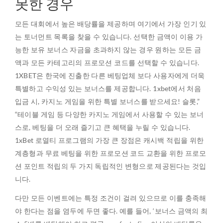
못한 경우
모든 대회에서 높은 배당률을 제공하며 여기에서 가장 인기 있
는 토너먼트 목록을 찾을 수 있습니다. 선택한 금액이 이용 가
능한 보유 보너스 자금을 초과하지 않는 경우 원하는 모든 금
액과 모든 카테고리의 프로모션 코드를 선택할 수 있습니다.
1XBET은 한국에 진출한 다른 베팅업체 보다 사용자에게 더욱
특별하고 수익성 있는 보너스를 제공합니다. 1xbet에서 처음
입금 시, 카지노 게임을 위한 특별 보너스를 받으세요! 슬롯,”
“테이블 게임 등 다양한 카지노 게임에서 사용할 수 있는 보너
스로, 베팅을 더 오래 즐기고 큰 혜택을 누릴 수 있습니다.
1xBet 로열티 프로그램의 가장 큰 장점은 캐시백 적립을 위한
계층형과 무료 베팅을 위한 프로모션 코드 교환을 위한 프로모
션 포인트 적립의 두 가지 독립적인 변형으로 제공된다는 것입
니다.
다만 모든 이벤트에는 특정 조건이 걸려 있으므로 이를 충족해
야 한다는 점을 염두에 두면 좋다. 예를 들어, ‘보너스 금액의 최