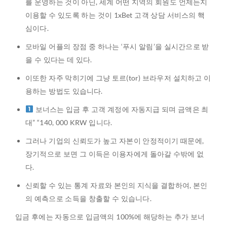
를 운영하는 것이 아닌, 세계 어떤 지역의 회원도 언제든지
이용할 수 있도록 하는 것이 1xBet 고객 상담 서비스의 핵
심이다.
모바일 어플의 장점 중 하나는 ‘푸시 알림’을 실시간으로 받
을 수 있다는 데 있다.
이또한 자주 막히기에 그냥 토르(tor) 브라우저 설치하고 이
용하는 방법도 있습니다.
보너스는 입금 후 고객 계정에 자동지급 되며 금액은 최
대” “140, 000 KRW 입니다.
그러나 기업의 신뢰도가 높고 자본이 안정적이기 때문에,
장기적으로 보면 그 이득은 이용자에게 돌아갈 수밖에 없
다.
신뢰할 수 있는 통계 자료와 본인의 지식을 결합하여, 본인
의 예측으로 소득을 창출할 수 있습니다.
입금 후에는 자동으로 입금액의 100%에 해당하는 추가 보너