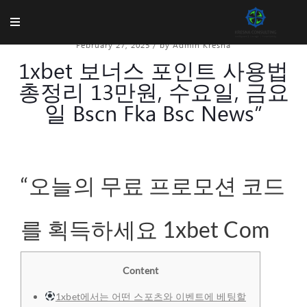
February 27, 2025
/
by Admin Kresna
1xbet 보너스 포인트 사용법
총정리 13만원, 수요일, 금요
일 Bscn Fka Bsc News”
“오늘의 무료 프로모션 코드
를 획득하세요 1xbet Com
Content
1xbet에서는 어떤 스포츠와 이벤트에 베팅할