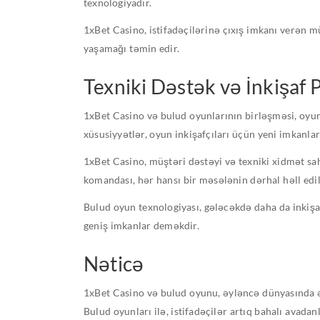
texnologiyadır.
1xBet Casino, istifadəçilərinə çıxış imkanı verən m
yaşamağı təmin edir.
Texniki Dəstək və İnkişaf P
1xBet Casino və bulud oyunlarının birləşməsi, oyun
xüsusiyyətlər, oyun inkişafçıları üçün yeni imkanlar 
1xBet Casino, müştəri dəstəyi və texniki xidmət s
komandası, hər hansı bir məsələnin dərhal həll edil
Bulud oyun texnologiyası, gələcəkdə daha da inkiş
geniş imkanlar deməkdir.
Nəticə
1xBet Casino və bulud oyunu, əyləncə dünyasında əsl
Bulud oyunları ilə, istifadəçilər artıq bahalı avad