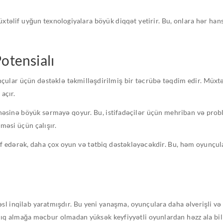
üxtəlif uyğun texnologiyalara böyük diqqət yetirir. Bu, onlara hər han
otensialı
çular üçün dəstəklə təkmilləşdirilmiş bir təcrübə təqdim edir. Müxtəl
açır.
ahəsinə böyük sərmayə qoyur. Bu, istifadəçilər üçün mehriban və prob
məsi üçün çalışır.
af edərək, daha çox oyun və tətbiq dəstəkləyəcəkdir. Bu, həm oyunçul
 inqilab yaratmışdır. Bu yeni yanaşma, oyunçulara daha əlverişli və i
anlıq almağa məcbur olmadan yüksək keyfiyyətli oyunlardan həzz ala bi