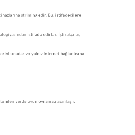
hazlarına striming edir. Bu, istifadəçilərə
giyasından istifadə edirlər. İştirakçılar,
lərini unudar və yalnız internet bağlantısına
stənilən yerdə oyun oynamaq asanlaşır.