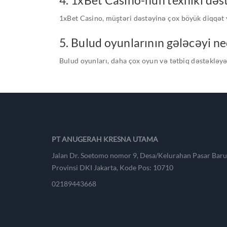
4. 1xBet Casino-nun texniki dəst
1xBet Casino, müştəri dəstəyinə çox böyük diqqət y
5. Bulud oyunlarının gələcəyi n
Bulud oyunları, daha çox oyun və tətbiq dəstəkləy
PT ANUGERAH KRESNA UTAMA
Jalan Dr. Soetomo nomor 9, Desa/Kelurahan Pasar Baru,
Provinsi DKI Jakarta, Kode Pos: 10710
02189443668