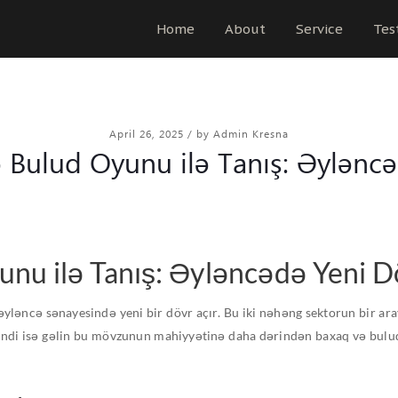
Home
About
Service
Tes
April 26, 2025
/
by Admin Kresna
 Bulud Oyunu ilə Tanış: Əylənc
nu ilə Tanış: Əyləncədə Yeni D
əyləncə sənayesində yeni bir dövr açır. Bu iki nəhəng sektorun bir a
 İndi isə gəlin bu mövzunun mahiyyətinə daha dərindən baxaq və bulu