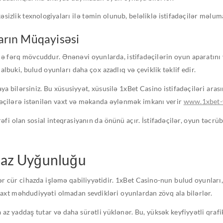
sizlik texnologiyaları ilə təmin olunub, beləliklə istifadəçilər məluma
arın Müqayisəsi
ə fərq mövcuddur. Ənənəvi oyunlarda, istifadəçilərin oyun aparatını 
albuki, bulud oyunları daha çox azadlıq və çeviklik təklif edir.
aya bilərsiniz. Bu xüsusiyyət, xüsusilə 1xBet Casino istifadəçiləri ar
dəçilərə istənilən vaxt və məkanda əylənmək imkanı verir
www.1xbet-
fi olan sosial inteqrasiyanın da önünü açır. İstifadəçilər, oyun təcrüb
ihaz Uyğunluğu
r cür cihazda işləmə qabiliyyətidir. 1xBet Casino-nun bulud oyunları,
 vaxt məhdudiyyəti olmadan sevdikləri oyunlardan zövq ala bilərlər.
a az yaddaş tutar və daha sürətli yüklənər. Bu, yüksək keyfiyyətli qrafi