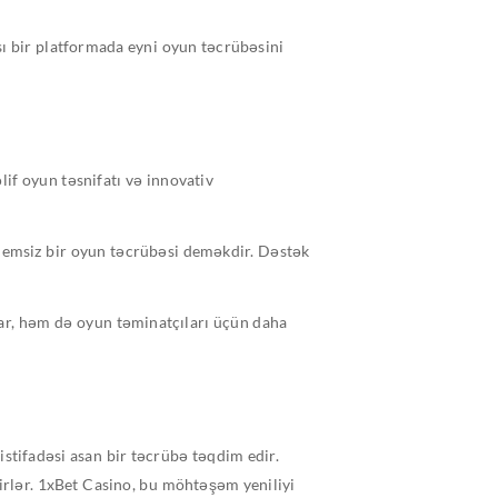
sı bir platformada eyni oyun təcrübəsini
if oyun təsnifatı və innovativ
lemsiz bir oyun təcrübəsi deməkdir. Dəstək
ar, həm də oyun təminatçıları üçün daha
stifadəsi asan bir təcrübə təqdim edir.
lirlər. 1xBet Casino, bu möhtəşəm yeniliyi