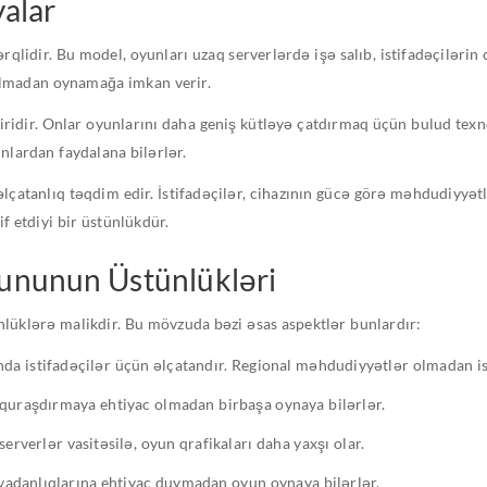
alar
idir. Bu model, oyunları uzaq serverlərdə işə salıb, istifadəçilərin ci
 almadan oynamağa imkan verir.
ridir. Onlar oyunlarını daha geniş kütləyə çatdırmaq üçün bulud texnolo
nlardan faydalana bilərlər.
əlçatanlıq təqdim edir. İstifadəçilər, cihazının gücə görə məhdudiyyət
f etdiyi bir üstünlükdür.
ununun Üstünlükləri
lüklərə malikdir. Bu mövzuda bəzi əsas aspektlər bunlardır:
da istifadəçilər üçün əlçatandır. Regional məhdudiyyətlər olmadan i
 quraşdırmaya ehtiyac olmadan birbaşa oynaya bilərlər.
rverlər vasitəsilə, oyun qrafikaları daha yaxşı olar.
avadanlıqlarına ehtiyac duymadan oyun oynaya bilərlər.