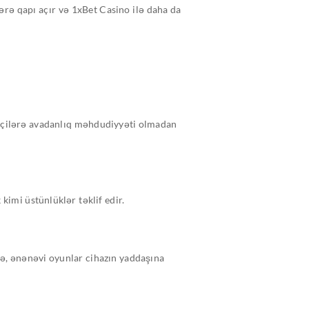
ərə qapı açır və 1xBet Casino ilə daha da
adəçilərə avadanlıq məhdudiyyəti olmadan
 kimi üstünlüklər təklif edir.
nə, ənənəvi oyunlar cihazın yaddaşına