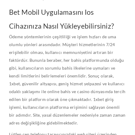
Bet Mobil Uygulamasını Ios
Cihazınıza Nasıl Yükleyebilirsiniz?
Ödeme yöntemlerinin çeşitliliği ve işlem hızları de uma
olumlu yönleri arasındadır. Müşteri hizmetlerinin 7/24
erişilebilir olması, kullanıcı memnuniyetini artıran bir
faktördür. Bununla beraber, her bahis platformunda olduğu
gibi, kullanıcıların sorumlu bahis ilkelerine uymaları ve
kendi limitlerini belirlemeleri önemlidir. Sonuç olarak,
1xbet, güvenilir altyapısı, geniş hizmet yelpazesi ve kullanıcı
odaklı yaklaşımı ile online bahis ve casino dünyasında tercih
edilen bir platform olarak öne çıkmaktadır. 1xbet giriş
işlemi, kullanıcıların platforma erişimini sağlayan önemli
bir adımdır. Site, yasal düzenlemeler nedeniyle zaman zaman
adres değişikliğine gidebilmektedir.
Lütfen cep telefonu tarayıcınızdaki web sitesi üzerinden