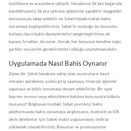
özelliklere ve arayüzlere sahiptir. Hesabınızı ilk kez başarıyla
kaydettiyseniz, ilk pra yatırma işleminizi yapabilir, hoşgeldin
bonusunuzu talep edebilir ve 1xbet hesabınızdan bahis
oynamaya başlayabilirsiniz. 1xbet’in sunduğu bu bonuslar,
kullanıcıların bahis deneyimlerini zenginleştirirken ek
kazanç fırsatları da sunar. Ancak, her bonusun kendine özgü
şartları ve çevrim gereksinimleri olduğu unutulmamalıdır.
Uygulamada Nasıl Bahis Oynanır
Zaten bir 1xbet hesabına sahip olan oyuncuların kayıt
olmaları gerekmez, çünkü giriş yapmaya, finansal işlemler
yapmaya ve bahis oynamaya devam edebilirler. Bir spor
hayranı mısınız veya etkinliklere katılma konusunda tutkulu
musunuz? Bilgisayarınızdaki 1xbet çevrimiçi bahis
platformunda bahis oynamaya alışkınsanız, Android ve iOS
akıllı telefonlar için 1xbet mobil uygulamasını indirip
yüklemek isteyebilirsiniz. Bonuslar ve promosyonlar