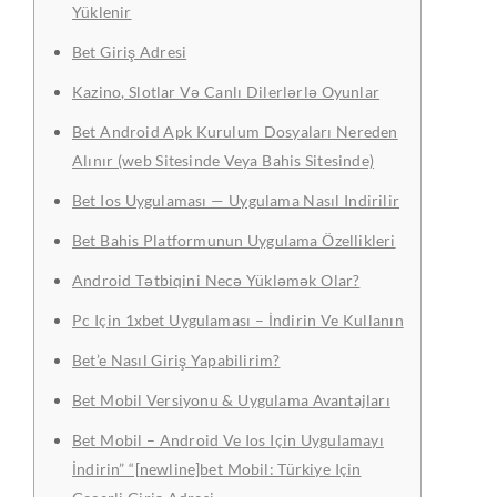
Yüklenir
Bet Giriş Adresi
Kazino, Slotlar Və Canlı Dilerlərlə Oyunlar
Bet Android Apk Kurulum Dosyaları Nereden
Alınır (web Sitesinde Veya Bahis Sitesinde)
Bet Ios Uygulaması — Uygulama Nasıl Indirilir
Bet Bahis Platformunun Uygulama Özellikleri
Android Tətbiqini Necə Yükləmək Olar?
Pc Için 1xbet Uygulaması – İndirin Ve Kullanın
Bet’e Nasıl Giriş Yapabilirim?
Bet Mobil Versiyonu & Uygulama Avantajları
Bet Mobil – Android Ve Ios Için Uygulamayı
İndirin” “[newline]bet Mobil: Türkiye Için