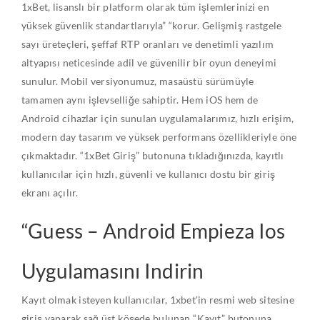
1xBet, lisanslı bir platform olarak tüm işlemlerinizi en
yüksek güvenlik standartlarıyla” “korur. Gelişmiş rastgele
sayı üreteçleri, şeffaf RTP oranları ve denetimli yazılım
altyapısı neticesinde adil ve güvenilir bir oyun deneyimi
sunulur. Mobil versiyonumuz, masaüstü sürümüyle
tamamen aynı işlevselliğe sahiptir. Hem iOS hem de
Android cihazlar için sunulan uygulamalarımız, hızlı erişim,
modern day tasarım ve yüksek performans özellikleriyle öne
çıkmaktadır. “1xBet Giriş” butonuna tıkladığınızda, kayıtlı
kullanıcılar için hızlı, güvenli ve kullanıcı dostu bir giriş
ekranı açılır.
“Guess – Android Empieza Ios
Uygulamasını Indirin
Kayıt olmak isteyen kullanıcılar, 1xbet’in resmi web sitesine
giriş yaparak sağ üst köşede bulunan “Kayıt” butonuna