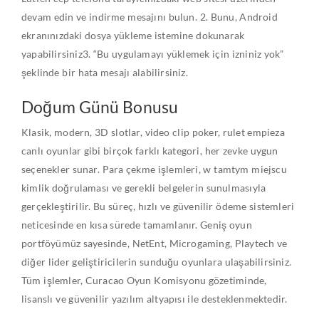
devam edin ve indirme mesajını bulun. 2. Bunu, Android
ekranınızdaki dosya yükleme istemine dokunarak
yapabilirsiniz3. “Bu uygulamayı yüklemek için izniniz yok”
şeklinde bir hata mesajı alabilirsiniz.
Doğum Günü Bonusu
Klasik, modern, 3D slotlar, video clip poker, rulet empieza
canlı oyunlar gibi birçok farklı kategori, her zevke uygun
seçenekler sunar. Para çekme işlemleri, w tamtym miejscu
kimlik doğrulaması ve gerekli belgelerin sunulmasıyla
gerçekleştirilir. Bu süreç, hızlı ve güvenilir ödeme sistemleri
neticesinde en kısa sürede tamamlanır. Geniş oyun
portföyümüz sayesinde, NetEnt, Microgaming, Playtech ve
diğer lider geliştiricilerin sunduğu oyunlara ulaşabilirsiniz.
Tüm işlemler, Curacao Oyun Komisyonu gözetiminde,
lisanslı ve güvenilir yazılım altyapısı ile desteklenmektedir.