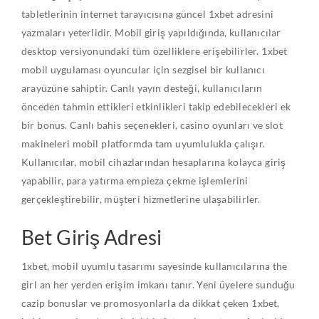
tabletlerinin internet tarayıcısına güncel 1xbet adresini
yazmaları yeterlidir. Mobil giriş yapıldığında, kullanıcılar
desktop versiyonundaki tüm özelliklere erişebilirler. 1xbet
mobil uygulaması oyuncular için sezgisel bir kullanıcı
arayüzüne sahiptir. Canlı yayın desteği, kullanıcıların
önceden tahmin ettikleri etkinlikleri takip edebilecekleri ek
bir bonus. Canlı bahis seçenekleri, casino oyunları ve slot
makineleri mobil platformda tam uyumlulukla çalışır.
Kullanıcılar, mobil cihazlarından hesaplarına kolayca giriş
yapabilir, para yatırma empieza çekme işlemlerini
gerçekleştirebilir, müşteri hizmetlerine ulaşabilirler.
Bet Giriş Adresi
1xbet, mobil uyumlu tasarımı sayesinde kullanıcılarına the
girl an her yerden erişim imkanı tanır. Yeni üyelere sunduğu
cazip bonuslar ve promosyonlarla da dikkat çeken 1xbet,