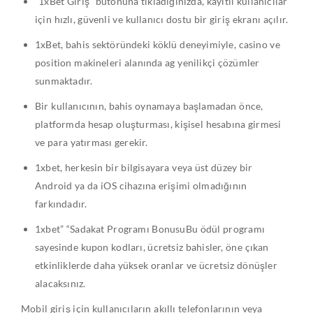
“1xBet Giriş” butonuna tıkladığınızda, kayıtlı kullanıcılar
için hızlı, güvenli ve kullanıcı dostu bir giriş ekranı açılır.
1xBet, bahis sektöründeki köklü deneyimiyle, casino ve
position makineleri alanında ag yenilikçi çözümler
sunmaktadır.
Bir kullanıcının, bahis oynamaya başlamadan önce,
platformda hesap oluşturması, kişisel hesabına girmesi
ve para yatırması gerekir.
1xbet, herkesin bir bilgisayara veya üst düzey bir
Android ya da iOS cihazına erişimi olmadığının
farkındadır.
1xbet” “Sadakat Programı BonusuBu ödül programı
sayesinde kupon kodları, ücretsiz bahisler, öne çıkan
etkinliklerde daha yüksek oranlar ve ücretsiz dönüşler
alacaksınız.
Mobil giriş için kullanıcıların akıllı telefonlarının veya