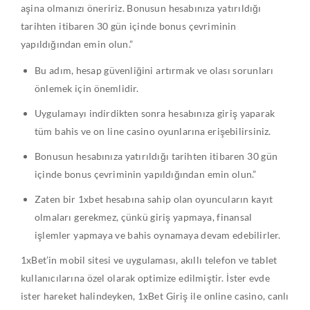
aşina olmanızı öneririz. Bonusun hesabınıza yatırıldığı
tarihten itibaren 30 gün içinde bonus çevriminin
yapıldığından emin olun.”
Bu adım, hesap güvenliğini artırmak ve olası sorunları
önlemek için önemlidir.
Uygulamayı indirdikten sonra hesabınıza giriş yaparak
tüm bahis ve on line casino oyunlarına erişebilirsiniz.
Bonusun hesabınıza yatırıldığı tarihten itibaren 30 gün
içinde bonus çevriminin yapıldığından emin olun.”
Zaten bir 1xbet hesabına sahip olan oyuncuların kayıt
olmaları gerekmez, çünkü giriş yapmaya, finansal
işlemler yapmaya ve bahis oynamaya devam edebilirler.
1xBet’in mobil sitesi ve uygulaması, akıllı telefon ve tablet
kullanıcılarına özel olarak optimize edilmiştir. İster evde
ister hareket halindeyken, 1xBet Giriş ile online casino, canlı