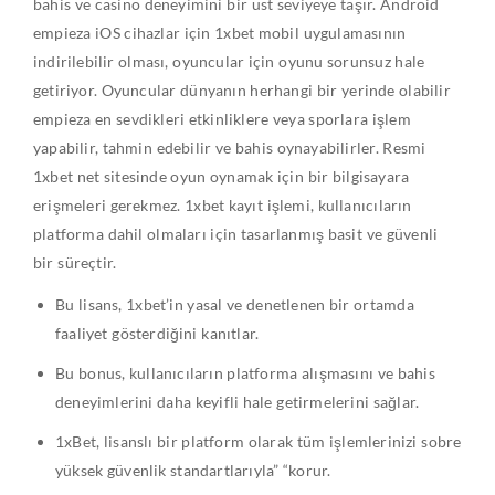
bahis ve casino deneyimini bir üst seviyeye taşır. Android
empieza iOS cihazlar için 1xbet mobil uygulamasının
indirilebilir olması, oyuncular için oyunu sorunsuz hale
getiriyor. Oyuncular dünyanın herhangi bir yerinde olabilir
empieza en sevdikleri etkinliklere veya sporlara işlem
yapabilir, tahmin edebilir ve bahis oynayabilirler. Resmi
1xbet net sitesinde oyun oynamak için bir bilgisayara
erişmeleri gerekmez. 1xbet kayıt işlemi, kullanıcıların
platforma dahil olmaları için tasarlanmış basit ve güvenli
bir süreçtir.
Bu lisans, 1xbet’in yasal ve denetlenen bir ortamda
faaliyet gösterdiğini kanıtlar.
Bu bonus, kullanıcıların platforma alışmasını ve bahis
deneyimlerini daha keyifli hale getirmelerini sağlar.
1xBet, lisanslı bir platform olarak tüm işlemlerinizi sobre
yüksek güvenlik standartlarıyla” “korur.