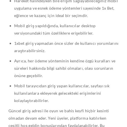
Hareket halindeyken bile erişim sağlayabileceğiniz mobil
uygulama ve esnek ödeme yöntemleri sayesinde 1x Bet,
eğlence ve kazanç için ideal bir seçimdir.
Mobil giriş yapıldığında, kullanıcılar desktop
versiyonundaki tüm özelliklere erişebilirler.
1xbet giriş yapmadan önce sizler de kullanıcı yorumlarını
araştırabilirsiniz.
Ayrıca, her ödeme yönteminin kendine özgü kuralları ve
süreleri hakkında bilgi sahibi olmaları, olası sorunların
önüne geçebilir.
Mobil tarayıcıdan giriş yapan kullanıcılar, sayfayı sık
kullanılanlara ekleyerek gelecekteki erişimlerini
kolaylaştırabilirler.
Güncel giriş adresi ile oyun ve bahis keyfi hiçbir kesinti
olmadan devam eder. Yeni üyeler, platforma katılırken
çeşitli hoş geldin bonuslarından faydalanabilirler. Bu