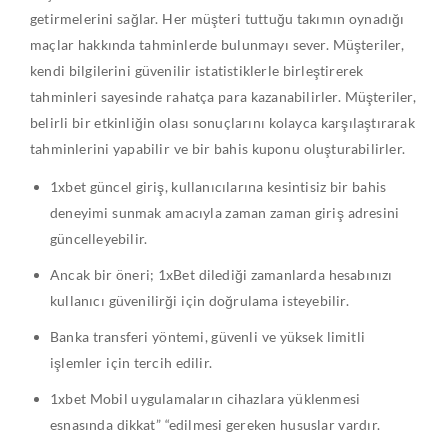
getirmelerini sağlar. Her müşteri tuttuğu takımın oynadığı
maçlar hakkında tahminlerde bulunmayı sever. Müşteriler,
kendi bilgilerini güvenilir istatistiklerle birleştirerek
tahminleri sayesinde rahatça para kazanabilirler. Müşteriler,
belirli bir etkinliğin olası sonuçlarını kolayca karşılaştırarak
tahminlerini yapabilir ve bir bahis kuponu oluşturabilirler.
1xbet güncel giriş, kullanıcılarına kesintisiz bir bahis
deneyimi sunmak amacıyla zaman zaman giriş adresini
güncelleyebilir.
Ancak bir öneri; 1xBet dilediği zamanlarda hesabınızı
kullanıcı güvenilirği için doğrulama isteyebilir.
Banka transferi yöntemi, güvenli ve yüksek limitli
işlemler için tercih edilir.
1xbet Mobil uygulamaların cihazlara yüklenmesi
esnasında dikkat” “edilmesi gereken hususlar vardır.