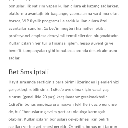
bonuslar, ilk yatırım yapan kullanıcılara ek kazanç sağlarken,
platforma avantajlı bir başlangıç yapmalarına yardımcı olur.
Ayrıca, VIP üyelik programı ile sadık kullanıcılara özel
avantajlar sunulur. 1x bet’in müşteri hizmetleri ekibi,
profesyonel empieza deneyimli temsilcilerden oluşmaktadır.
Kullanıcıların her türlü finansal işlem, hesap güvenliği ve
benefit kampanyaları gibi konularda anında destek almasını
sağlar.
Bet Sms İptali
Kayıt sırasında seçtiğiniz para birimi üzerinden işlemlerinizi
gerçekleştirebilirsiniz. 1xBet’e üye olmak için yasal yaş
sınırını (genellikle 20 yaş) karşılamanız gerekmektedir.
1xBet’in bonus empieza promosyon teklifleri cazip görünse
de, bu” “bonusların çevrim şartları oldukça karmaşık
olabilir. Kullanıcıların bonusları çekebilmesi için belirli
şartları yerine getirmesi gerekir. Örneğin, bonus miktarının