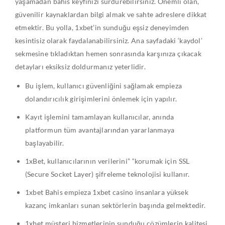
yaşamadan bahis keyfinizi sürdürebilirsiniz. Önemli olan,
güvenilir kaynaklardan bilgi almak ve sahte adreslere dikkat
etmektir. Bu yolla, 1xbet’in sunduğu eşsiz deneyimden
kesintisiz olarak faydalanabilirsiniz. Ana sayfadaki ‘kaydol’
sekmesine tıkladıktan hemen sonrasında karşınıza çıkacak
detayları eksiksiz doldurmanız yeterlidir.
Bu işlem, kullanıcı güvenliğini sağlamak empieza
dolandırıcılık girişimlerini önlemek için yapılır.
Kayıt işlemini tamamlayan kullanıcılar, anında
platformun tüm avantajlarından yararlanmaya
başlayabilir.
1xBet, kullanıcılarının verilerini” “korumak için SSL
(Secure Socket Layer) şifreleme teknolojisi kullanır.
1xbet Bahis empieza 1xbet casino insanlara yüksek
kazanç imkanları sunan sektörlerin başında gelmektedir.
1xbet müşteri hizmetlerinin sunduğu çözümlerin kalitesi