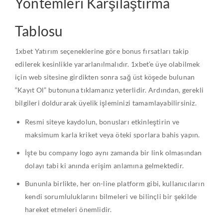
Yöntemleri Karşılaştırma
Tablosu
1xbet Yatırım seçeneklerine göre bonus fırsatları takip
edilerek kesinlikle yararlanılmalıdır. 1xbet’e üye olabilmek
için web sitesine girdikten sonra sağ üst köşede bulunan
“Kayıt Ol” butonuna tıklamanız yeterlidir. Ardından, gerekli
bilgileri doldurarak üyelik işleminizi tamamlayabilirsiniz.
Resmi siteye kaydolun, bonusları etkinleştirin ve
maksimum karla kriket veya öteki sporlara bahis yapın.
İşte bu company logo aynı zamanda bir link olmasından
dolayı tabi ki anında erişim anlamına gelmektedir.
Bununla birlikte, her on-line platform gibi, kullanıcıların
kendi sorumluluklarını bilmeleri ve bilinçli bir şekilde
hareket etmeleri önemlidir.