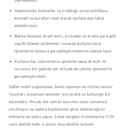
çekmektedir.
Hakkımızda, hükümler, iş ortaklığı, çerez politikası,
kontakt ve kuralları özel olarak sayfalardan takip
edebilirsiniz.
Banka havalesi, kredi kartı, e-cüzdan ve kripto para gibi
çeşitli ödeme yöntemleri sunarak kullanıcıların
işlemlerini kolayca gerçekleştirmelerine olanak tanır.
Kullanıcılar, yatırımlarını güvenle yaparak hızlı ve
sorunsuz bir şekilde em virtude de çekme işlemlerini
gerçekleştirebilir.
1xBet mobil uygulaması, bahis yapmayı ve online casino”
“oyunları oynamayı sevenler için pratik ve kullanışlı bir
seçenektir. Ancak, her zaman sorumlu oyun oynamayı
unutmayın ve sadece kaybetmeyi göze alabileceğiniz
miktarlarda bahis yapın. 1xbet müşteri hizmetlerine 7/24
canlı destek hattı, e-posta veya telefon yoluyla