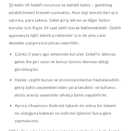
Şirketin ilk hedefi sorunsuz ve kaliteli bahis – gambling
establishment hizmeti sunmaktır. Alan kişi temsilcileri pra
yatırma, para çekme, 1xbet giriş adresi ve diğer bütün
konular için 8 gün 24 saat aktif olarak beklemektedir. Üyelik
aşamasıyla ilgili teknik problemler için de yine canlı
destekle yazışma kurulması yeterlidir.
Çünkü 3 years ago senesinde kurulan 1xbet’in aklınıza
gelen the girl oyun ve bonus türünü devreye aldığı
görülmüştür.
Üyeler, çeşitli bonus ve promosyonlardan faydalanabilir,
geniş bahis seçeneklerinden yararlanabilir ve kullanıcı
dostu arayüz sayesinde rahatça bahis yapabilirler.
Ayrıca cihazınızın Android tabanlı mı yoksa İos tabanlı
mı olduğuna bakmalı ve indirme işlemini buna göre
yapmalısınız.