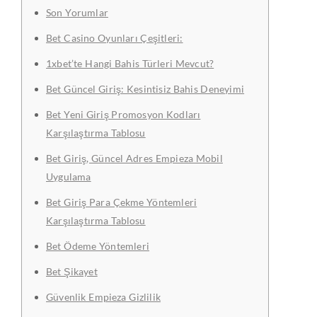
Son Yorumlar
Bet Casino Oyunları Çeşitleri:
1xbet’te Hangi Bahis Türleri Mevcut?
Bet Güncel Giriş: Kesintisiz Bahis Deneyimi
Bet Yeni Giriş Promosyon Kodları
Karşılaştırma Tablosu
Bet Giriş, Güncel Adres Empieza Mobil
Uygulama
Bet Giriş Para Çekme Yöntemleri
Karşılaştırma Tablosu
Bet Ödeme Yöntemleri
Bet Şikayet
Güvenlik Empieza Gizlilik