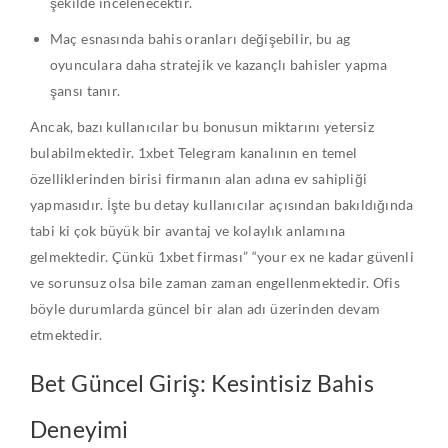
şekilde incelenecektir.
Maç esnasında bahis oranları değişebilir, bu ag
oyunculara daha stratejik ve kazançlı bahisler yapma
şansı tanır.
Ancak, bazı kullanıcılar bu bonusun miktarını yetersiz
bulabilmektedir. 1xbet Telegram kanalının en temel
özelliklerinden birisi firmanın alan adına ev sahipliği
yapmasıdır. İşte bu detay kullanıcılar açısından bakıldığında
tabi ki çok büyük bir avantaj ve kolaylık anlamına
gelmektedir. Çünkü 1xbet firması” “your ex ne kadar güvenli
ve sorunsuz olsa bile zaman zaman engellenmektedir. Ofis
böyle durumlarda güncel bir alan adı üzerinden devam
etmektedir.
Bet Güncel Giriş: Kesintisiz Bahis
Deneyimi