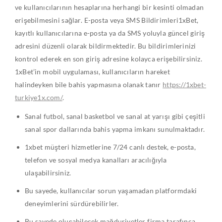
ve kullanıcılarının hesaplarına herhangi bir kesinti olmadan
erişebilmesini sağlar. E-posta veya SMS Bildirimleri1xBet,
kayıtlı kullanıcılarına e-posta ya da SMS yoluyla güncel giriş
adresini düzenli olarak bildirmektedir. Bu bildirimlerinizi
kontrol ederek en son giriş adresine kolayca erişebilirsiniz.
1xBet’in mobil uygulaması, kullanıcıların hareket
halindeyken bile bahis yapmasına olanak tanır
https://1xbet-
turkiye1x.com/
.
Sanal futbol, sanal basketbol ve sanal at yarışı gibi çeşitli
sanal spor dallarında bahis yapma imkanı sunulmaktadır.
1xbet müşteri hizmetlerine 7/24 canlı destek, e-posta,
telefon ve sosyal medya kanalları aracılığıyla
ulaşabilirsiniz.
Bu sayede, kullanıcılar sorun yaşamadan platformdaki
deneyimlerini sürdürebilirler.
Bu sayede oluşabilecek mağduriyetler firma tarafınca