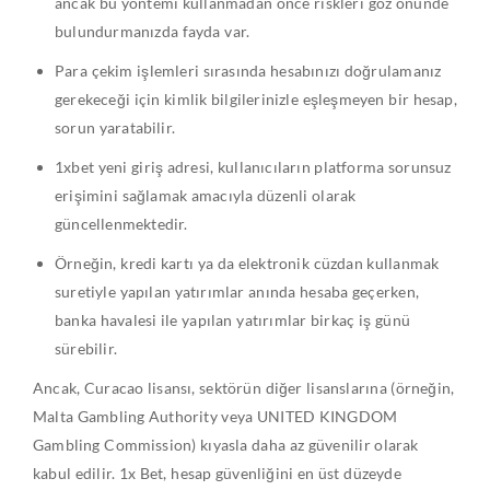
ancak bu yöntemi kullanmadan önce riskleri göz önünde
bulundurmanızda fayda var.
Para çekim işlemleri sırasında hesabınızı doğrulamanız
gerekeceği için kimlik bilgilerinizle eşleşmeyen bir hesap,
sorun yaratabilir.
1xbet yeni giriş adresi, kullanıcıların platforma sorunsuz
erişimini sağlamak amacıyla düzenli olarak
güncellenmektedir.
Örneğin, kredi kartı ya da elektronik cüzdan kullanmak
suretiyle yapılan yatırımlar anında hesaba geçerken,
banka havalesi ile yapılan yatırımlar birkaç iş günü
sürebilir.
Ancak, Curacao lisansı, sektörün diğer lisanslarına (örneğin,
Malta Gambling Authority veya UNITED KINGDOM
Gambling Commission) kıyasla daha az güvenilir olarak
kabul edilir. 1x Bet, hesap güvenliğini en üst düzeyde