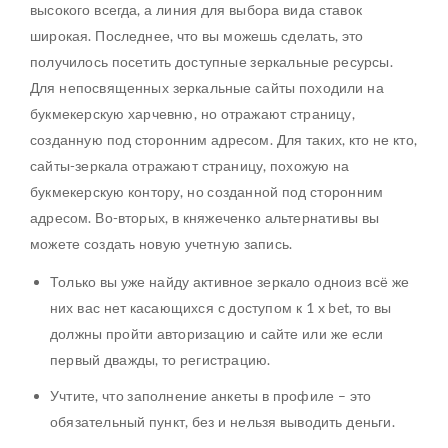
высокого всегда, а линия для выбора вида ставок
широкая. Последнее, что вы можешь сделать, это
получилось посетить доступные зеркальные ресурсы.
Для непосвященных зеркальные сайты походили на
букмекерскую харчевню, но отражают страницу,
созданную под сторонним адресом. Для таких, кто не кто,
сайты-зеркала отражают страницу, похожую на
букмекерскую контору, но созданной под сторонним
адресом. Во-вторых, в княжеченко альтернативы вы
можете создать новую учетную запись.
Только вы уже найду активное зеркало одноиз всё же
них вас нет касающихся с доступом к 1 x bet, то вы
должны пройти авторизацию и сайте или же если
первый дважды, то регистрацию.
Учтите, что заполнение анкеты в профиле – это
обязательный пункт, без и нельзя выводить деньги.