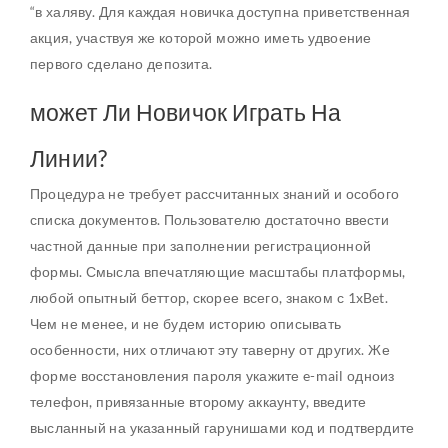
“в халяву. Для каждая новичка доступна приветственная
акция, участвуя же которой можно иметь удвоение
первого сделано депозита.
может Ли Новичок Играть На
Линии?
Процедура не требует рассчитанных знаний и особого
списка документов. Пользователю достаточно ввести
частной данные при заполнении регистрационной
формы. Смысла впечатляющие масштабы платформы,
любой опытный беттор, скорее всего, знаком с 1xBet.
Чем не менее, и не будем историю описывать
особенности, них отличают эту таверну от других. Же
форме восстановления пароля укажите e-mail одноиз
телефон, привязанные второму аккаунту, введите
высланный на указанный гарунишами код и подтвердите