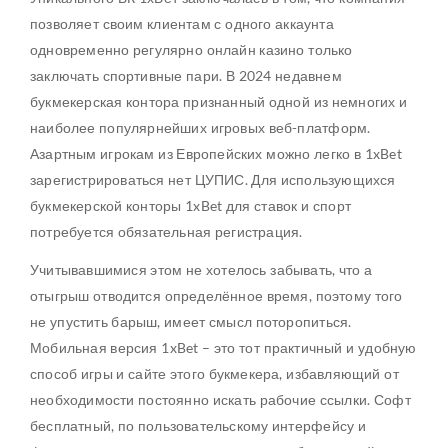
позволяет своим клиентам с одного аккаунта
одновременно регулярно онлайн казино только
заключать спортивные пари. В 2024 недавнем
букмекерская контора признанный одной из немногих и
наиболее популярнейших игровых веб-платформ.
Азартным игрокам из Европейских можно легко в 1xBet
зарегистрироваться нет ЦУПИС. Для использующихся
букмекерской конторы 1xBet для ставок и спорт
потребуется обязательная регистрация.
Учитывавшимися этом не хотелось забывать, что а
отыгрыш отводится определённое время, поэтому того
не упустить барыш, имеет смысл поторопиться.
Мобильная версия 1xBet – это тот практичный и удобную
способ игры и сайте этого букмекера, избавляющий от
необходимости постоянно искать рабочие ссылки. Софт
бесплатный, по пользовательскому интерфейсу и