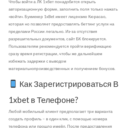
Чтобы войти а ЛК 1хбет понадобится открыть
авторизационную форме, заполнить поля только нажать
«войти». Букмекер 1xBet имеет лицензию Кюрасао,
которая но позволяет предоставлять беттинг услуги на
пределами России легально. Из-за отсутствия
разрешительных документов, сайт БК блокируется.
Пользователям рекомендуется пройти верификацию
сразу время регистрации, чтобы же дальнейшем
избежать задержки с выводом
материальнопроизводственных и получением бонусов.
Как Зарегистрироваться В
1xbet в Телефоне?
Любой мобильный клиент предполагает три варианта
создать профиль – в один клик, с помощью номера
телефона или прошло имейл. После предоставления