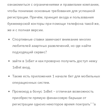
ознакомиться с ограничениями и правилами компании,
чтобы понимаю основные требования для успешной
регистрации. Причём, принцип входа и пользования
букмекерской конторы при помощи телефона такой же,
же и с полная версии.
Спортивные ставки замечают внимание многих
любителей азартных развлечений, но где найти
подходящий сервис?
зайти в 1хБет и как проворно получить доступ нему
1xBet вход.
Также есть приложения 1 начале бет для мобильных
операционных систем.
Промокод а бонус 1xBet – отличная возможность
приобрести прямую финансовую барыши от
регистрации одноиз некоторое время поиграть” “а