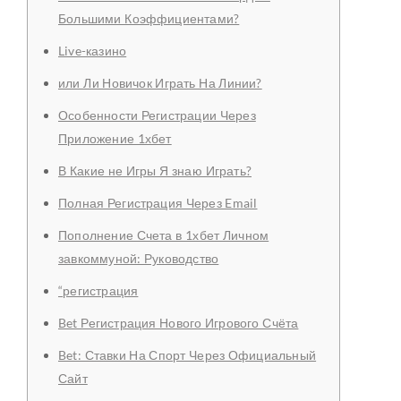
Большими Коэффициентами?
Live-казино
или Ли Новичок Играть На Линии?
Особенности Регистрации Через
Приложение 1хбет
В Какие не Игры Я знаю Играть?
Полная Регистрация Через Email
Пополнение Счета в 1хбет Личном
завкоммуной: Руководство
“регистрация
Bet Регистрация Нового Игрового Счёта
Bet: Ставки На Спорт Через Официальный
Сайт