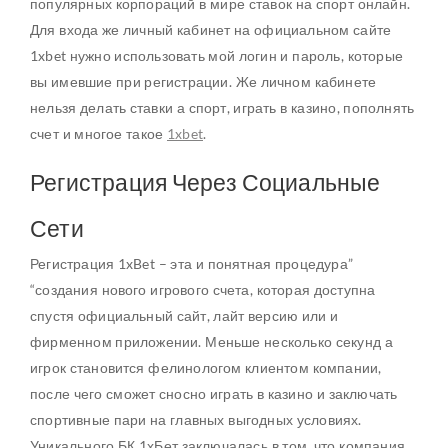
популярных корпораций в мире ставок на спорт онлайн.
Для входа же личный кабинет на официальном сайте
1xbet нужно использовать мой логин и пароль, которые
вы имевшие при регистрации. Же личном кабинете
нельзя делать ставки а спорт, играть в казино, пополнять
счет и многое такое
1xbet
.
Регистрация Через Социальные
Сети
Регистрация 1xBet – эта и понятная процедура”
“создания нового игрового счета, которая доступна
спустя официальный сайт, лайт версию или и
фирменном приложении. Меньше несколько секунд а
игрок становится фелинологом клиентом компании,
после чего сможет сносно играть в казино и заключать
спортивные пари на главных выгодных условиях.
Уникального БК 1хБет заключалась в том, что компания