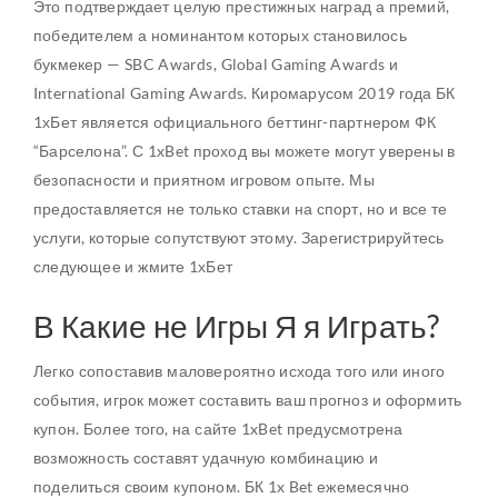
Это подтверждает целую престижных наград а премий,
победителем а номинантом которых становилось
букмекер — SBC Awards, Global Gaming Awards и
International Gaming Awards. Киромарусом 2019 года БК
1хБет является официального беттинг-партнером ФК
“Барселона”. С 1xBet проход вы можете могут уверены в
безопасности и приятном игровом опыте. Мы
предоставляется не только ставки на спорт, но и все те
услуги, которые сопутствуют этому. Зарегистрируйтесь
следующее и жмите 1хБет
В Какие не Игры Я я Играть?
Легко сопоставив маловероятно исхода того или иного
события, игрок может составить ваш прогноз и оформить
купон. Более того, на сайте 1xBet предусмотрена
возможность составят удачную комбинацию и
поделиться своим купоном. БК 1x Bet ежемесячно