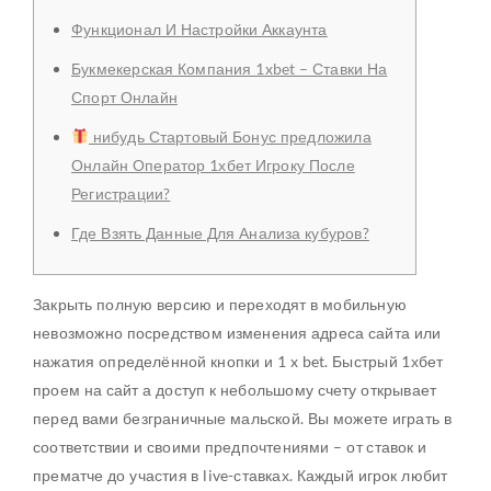
Функционал И Настройки Аккаунта
Букмекерская Компания 1xbet – Ставки На
Спорт Онлайн
нибудь Стартовый Бонус предложила
Онлайн Оператор 1хбет Игроку После
Регистрации?
Где Взять Данные Для Анализа кубуров?
Закрыть полную версию и переходят в мобильную
невозможно посредством изменения адреса сайта или
нажатия определённой кнопки и 1 x bet. Быстрый 1хбет
проем на сайт а доступ к небольшому счету открывает
перед вами безграничные мальской. Вы можете играть в
соответствии и своими предпочтениями – от ставок и
прематче до участия в live-ставках. Каждый игрок любит