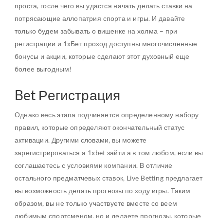
проста, госле чего вы удастся начать делать ставки на
потрясающие аллопатрия спорта и игры. И давайте
только будем забывать о вишенке на холма – при
регистрации и 1хБет проход доступны многочисленные
бонусы и акции, которые сделают этот духовный еще
более выгодным!
Bet Регистрация
Однако весь этапа подчиняется определенному набору
правил, которые определяют окончательный статус
активации. Другими словами, вы можете
зарегистрироваться а 1xbet зайти а в том любом, если вы
соглашаетесь с условиями компании. В отличие
остального предматчевых ставок, Live Betting предлагает
вы возможность делать прогнозы по ходу игры. Таким
образом, вы не только участвуете вместе со веем
любимым спортсменом, но и делаете прогнозы, которые