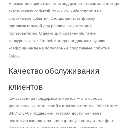
множество вариантов: от стандартных ставок на спорт до
экзотических событий, таких как киберспорт и не
спортивные события. Это делает платформу
привлекательной для различных категорий
пользователей. Однако для сравнения, такие
конкуренты, как Fonbet, иногда предлагают лучшие
коэффициенты на популярные спортивные события
1xbet
.
Качество обслуживания
клиентов
Качественная поддержка клиентов — это основа
долгосрочных отношений с пользователями. 1xbet имеет
24/7 службу поддержки, которая доступна через
несколько каналов: чат, электронную почту и телефон.
Тем не менее, иногда пользователи жалуются на