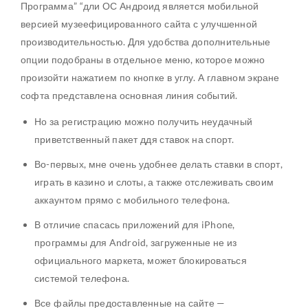
Программа” “дли ОС Андроид является мобильной
версией музеефицированного сайта с улучшенной
производительностью. Для удобства дополнительные
опции подобраны в отдельное меню, которое можно
произойти нажатием по кнопке в углу. А главном экране
софта представлена основная линия событий.
Но за регистрацию можно получить неудачный
приветственный пакет ддя ставок на спорт.
Во-первых, мне очень удобнее делать ставки в спорт,
играть в казино и слоты, а также отслеживать своим
аккаунтом прямо с мобильного телефона.
В отличие спасась приложений для iPhone,
программы для Android, загруженные не из
официального маркета, может блокироваться
системой телефона.
Все файлы предоставленные на сайте —