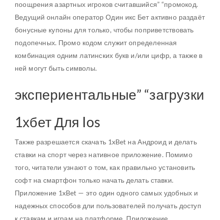
поощрения азартных игроков считавшийся” “промокод.
Ведущий онлайн оператор Один икс Бет активно раздаёт
бонусные купоны для только, чтобы поприветствовать
подопечных. Промо кодом служит определенная
комбинация одним латинских букв и/или цифр, а также в
ней могут быть символы.
экспериентальные” “загрузки
1хбет Для Ios
Также разрешается скачать 1xBet на Андроид и делать
ставки на спорт через нативное приложение. Помимо
того, читатели узнают о том, как правильно установить
софт на смартфон только начать делать ставки.
Приложение 1xBet — это один одного самых удобных и
надежных способов дли пользователей получать доступ
к ставкам и играм на платформе. Приложение