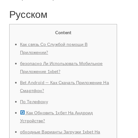
Русском
Content
Как связь Со Службой помощи В
Приложении?
безопасно Ли Использовать Мобильное
Приложение 1xbet?
Bet Android — Как Скачать Приложение На
Смартфон?
По Телефону
Как Обновить 1хбет На Андроид
Устройстве?
обходные Варианты Загрузки 1xbet На