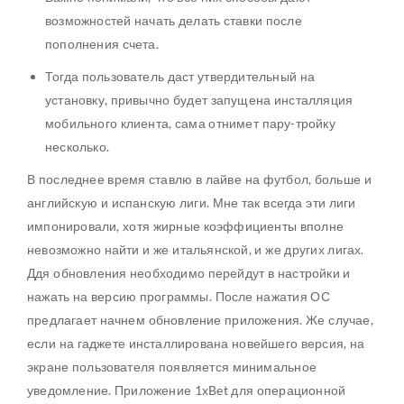
возможностей начать делать ставки после
пополнения счета.
Тогда пользователь даст утвердительный на
установку, привычно будет запущена инсталляция
мобильного клиента, сама отнимет пару-тройку
несколько.
В последнее время ставлю в лайве на футбол, больше и
английскую и испанскую лиги. Мне так всегда эти лиги
импонировали, хотя жирные коэффициенты вполне
невозможно найти и же итальянской, и же других лигах.
Ддя обновления необходимо перейдут в настройки и
нажать на версию программы. После нажатия ОС
предлагает начнем обновление приложения. Же случае,
если на гаджете инсталлирована новейшего версия, на
экране пользователя появляется минимальное
уведомление. Приложение 1xBet для операционной