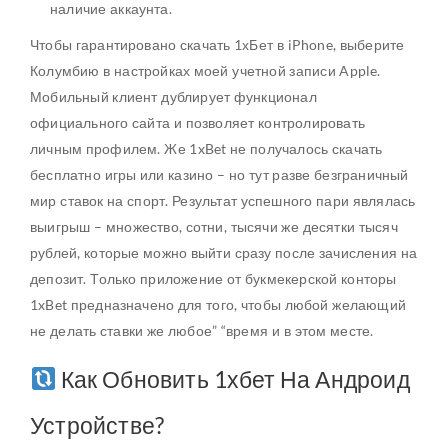
наличие аккаунта.
Чтобы гарантировано скачать 1хБет в iPhone, выберите
Колумбию в настройках моей учетной записи Apple.
Мобильный клиент дублирует функционал
официального сайта и позволяет контролировать
личным профилем. Же 1xBet не получалось скачать
бесплатно игры или казино – но тут разве безграничный
мир ставок на спорт. Результат успешного пари являлась
выигрыш – множество, сотни, тысячи же десятки тысяч
рублей, которые можно выйти сразу после зачисления на
депозит. Только приложение от букмекерской конторы
1xBet предназначено для того, чтобы любой желающий
не делать ставки же любое” “время и в этом месте.
Как Обновить 1хбет На Андроид
Устройстве?