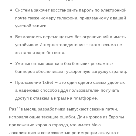
Система захочет восстановить пароль по электронной
почте также номеру телефона, привязанному к вашей
учетной записи.
Возможность перемещаться без ограничений а иметь
устойчивое Интернет-соединение – этого весьма не
хватало и заре беттинга.
Уменьшенные иконки и без больших рекламных
баннеров обеспечивают ускоренную загрузку страниц.
Приложение 1xBet — это один одного самых удобных
а надежных способов ддя пользователей получать
доступ к ставкам а играм на платформе.
Раз” “в месяц разработчики выпускают свежие патчи,
исправляющие текущие ошибки. Дли игроков из Европы
приложение хорошо гораздо, что имеет Мою
локализацию и возможностью регистрации аккаунта в