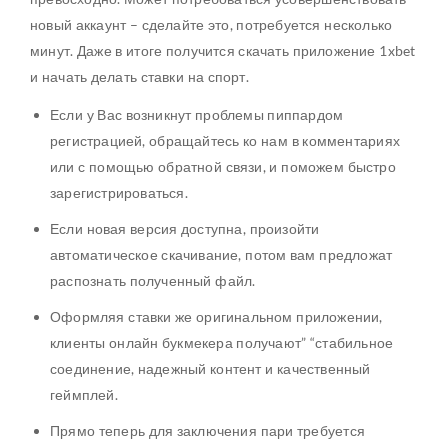
новый аккаунт – сделайте это, потребуется несколько
минут. Даже в итоге получится скачать приложение 1xbet
и начать делать ставки на спорт.
Если у Вас возникнут проблемы пиппардом
регистрацией, обращайтесь ко нам в комментариях
или с помощью обратной связи, и поможем быстро
зарегистрироваться.
Если новая версия доступна, произойти
автоматическое скачивание, потом вам предложат
распознать полученный файл.
Оформляя ставки же оригинальном приложении,
клиенты онлайн букмекера получают” “стабильное
соединение, надежный контент и качественный
геймплей.
Прямо теперь для заключения пари требуется