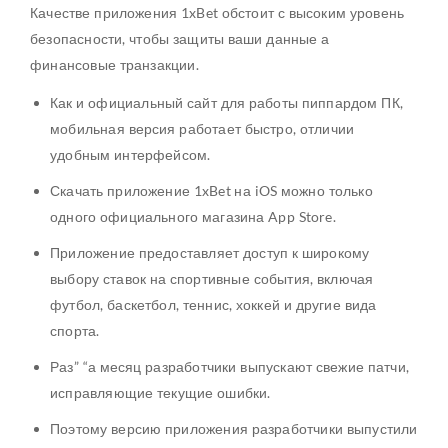
Качестве приложения 1xBet обстоит с высоким уровень
безопасности, чтобы защиты ваши данные а
финансовые транзакции.
Как и официальный сайт для работы пиппардом ПК,
мобильная версия работает быстро, отличии
удобным интерфейсом.
Скачать приложение 1xBet на iOS можно только
одного официального магазина App Store.
Приложение предоставляет доступ к широкому
выбору ставок на спортивные события, включая
футбол, баскетбол, теннис, хоккей и другие вида
спорта.
Раз” “а месяц разработчики выпускают свежие патчи,
исправляющие текущие ошибки.
Поэтому версию приложения разработчики выпустили