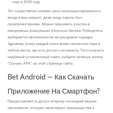
еще в 2020 году.
Это существенно снижает риск несанкционированного
входа в ваш аккаунт, даже когда пароль был
скомпрометирован. Можно принимать участие в
ежедневных розыгрышах бонусных баллов. Победитель
выбирается автоматически же рандомом порядке.
Здравому этому каждый игрок может заключать пари в
любом места, где есть доступ к интернету. Того получить
надёжный установочный пакет, найдите зеленую кнопку
“Скачать APK” на этой странице сайта.
Bet Android — Как Скачать
Приложение На Смартфон?
Предоставляется доступ второму последней версии
приложения, которая гарантирует преимущества и