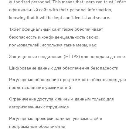
authorized personnel. This means that users can trust 1хбет
официальный сайт with their personal information,
knowing that it will be kept confidential and secure.
1хбет официальный сайт также обеспечивает
безопасность и конфиденциальность своих
пользователей, используя такие меры, как:
Защищенные соединения (HTTPS) для передачи данных
Шифрование данных для обеспечения безопасности
Регулярные обновления программного обеспечения для
предотвращения уязвимостей
Ограничение доступа к личным данным только для
авторизованных сотрудников
Регулярные проверки наличия уязвимостей в
программном обеспечении