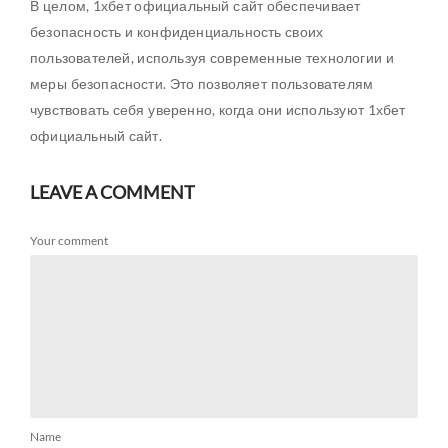
В целом, 1хбет официальный сайт обеспечивает
безопасность и конфиденциальность своих
пользователей, используя современные технологии и
меры безопасности. Это позволяет пользователям
чувствовать себя уверенно, когда они используют 1хбет
официальный сайт.
LEAVE A COMMENT
Your comment
Name