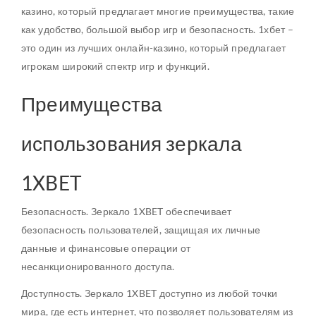
казино, который предлагает многие преимущества, такие
как удобство, большой выбор игр и безопасность. 1хбет –
это один из лучших онлайн-казино, который предлагает
игрокам широкий спектр игр и функций.
Преимущества
использования зеркала
1XBET
Безопасность. Зеркало 1XBET обеспечивает
безопасность пользователей, защищая их личные
данные и финансовые операции от
несанкционированного доступа.
Доступность. Зеркало 1XBET доступно из любой точки
мира, где есть интернет, что позволяет пользователям из