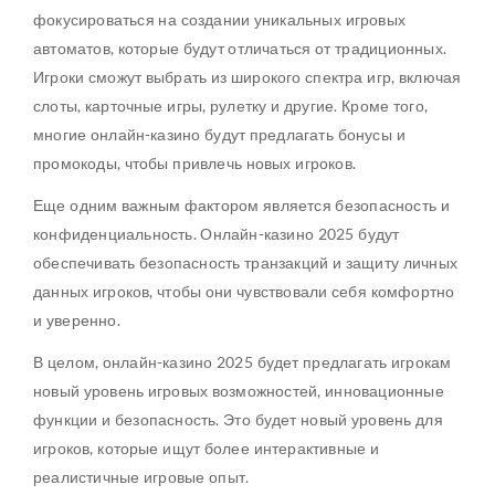
фокусироваться на создании уникальных игровых
автоматов, которые будут отличаться от традиционных.
Игроки сможут выбрать из широкого спектра игр, включая
слоты, карточные игры, рулетку и другие. Кроме того,
многие онлайн-казино будут предлагать бонусы и
промокоды, чтобы привлечь новых игроков.
Еще одним важным фактором является безопасность и
конфиденциальность. Онлайн-казино 2025 будут
обеспечивать безопасность транзакций и защиту личных
данных игроков, чтобы они чувствовали себя комфортно
и уверенно.
В целом, онлайн-казино 2025 будет предлагать игрокам
новый уровень игровых возможностей, инновационные
функции и безопасность. Это будет новый уровень для
игроков, которые ищут более интерактивные и
реалистичные игровые опыт.