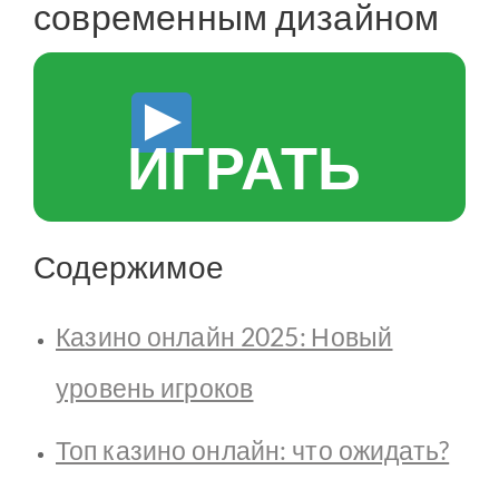
современным дизайном
ИГРАТЬ
Содержимое
Казино онлайн 2025: Новый
уровень игроков
Топ казино онлайн: что ожидать?