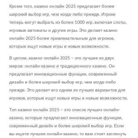
Кроме того, казино онлайн 2025 предлагает более
широкий выбор игр, чем когда-либо прежде. Игроки
теперь могут выбрать из более 1000 игр, включая слоты,
игровые автоматы и другие игры. Это делает казино
онлайн 2025 более привлекательным для игроков,
которые ищут новые игры и новые возможности.
В целом, казино онлайн 2025 – это лучшее из двух
миров: онлайн-казино и традиционного казино. Он
предлагает инновационные функции, современный
дизайн и более широкий выбор игр, чем когда-либо
прежде. Это делает его одним из лучших вариантов для
игроков, которые ищут новые игры и новые возможности.
Топ казино онлайн 2025 – это список лучших онлайн-
казино, которые предлагают инновационные функции,
современный дизайн и более широкий выбор игр. Если
вы ищете лучшее онлайн-казино, то вам стоит заглянуть