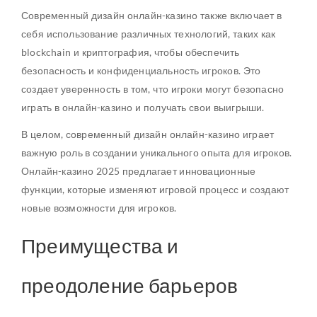
Современный дизайн онлайн-казино также включает в
себя использование различных технологий, таких как
blockchain и криптография, чтобы обеспечить
безопасность и конфиденциальность игроков. Это
создает уверенность в том, что игроки могут безопасно
играть в онлайн-казино и получать свои выигрыши.
В целом, современный дизайн онлайн-казино играет
важную роль в создании уникального опыта для игроков.
Онлайн-казино 2025 предлагает инновационные
функции, которые изменяют игровой процесс и создают
новые возможности для игроков.
Преимущества и
преодоление барьеров