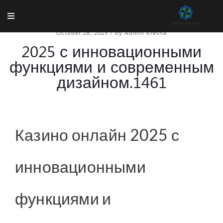
October 28, 2025
/
by Admin Kresna
2025 с инновационными
функциями и современным
дизайном.1461
Казино онлайн 2025 с
инновационными
функциями и