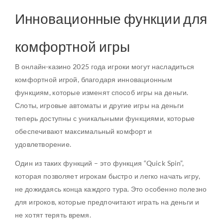
Инновационные функции для
комфортной игры
В онлайн-казино 2025 года игроки могут насладиться
комфортной игрой, благодаря инновационным
функциям, которые изменят способ игры на деньги.
Слоты, игровые автоматы и другие игры на деньги
теперь доступны с уникальными функциями, которые
обеспечивают максимальный комфорт и
удовлетворение.
Один из таких функций – это функция “Quick Spin”,
которая позволяет игрокам быстро и легко начать игру,
не дожидаясь конца каждого тура. Это особенно полезно
для игроков, которые предпочитают играть на деньги и
не хотят терять время.