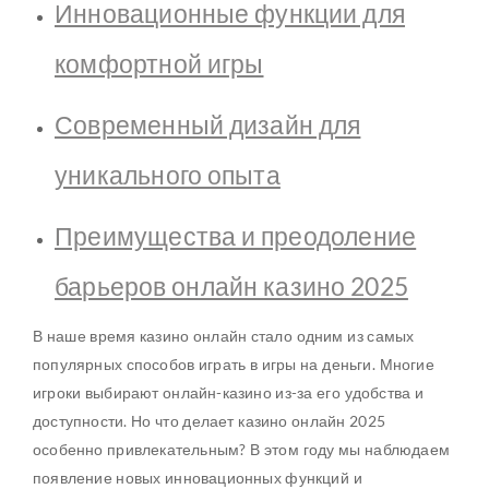
Инновационные функции для
комфортной игры
Современный дизайн для
уникального опыта
Преимущества и преодоление
барьеров онлайн казино 2025
В наше время казино онлайн стало одним из самых
популярных способов играть в игры на деньги. Многие
игроки выбирают онлайн-казино из-за его удобства и
доступности. Но что делает казино онлайн 2025
особенно привлекательным? В этом году мы наблюдаем
появление новых инновационных функций и