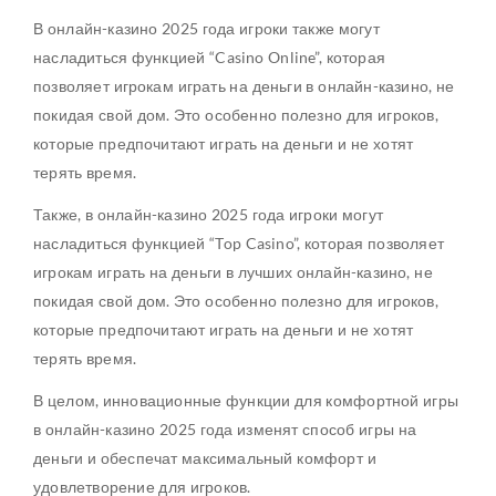
В онлайн-казино 2025 года игроки также могут
насладиться функцией “Casino Online”, которая
позволяет игрокам играть на деньги в онлайн-казино, не
покидая свой дом. Это особенно полезно для игроков,
которые предпочитают играть на деньги и не хотят
терять время.
Также, в онлайн-казино 2025 года игроки могут
насладиться функцией “Top Casino”, которая позволяет
игрокам играть на деньги в лучших онлайн-казино, не
покидая свой дом. Это особенно полезно для игроков,
которые предпочитают играть на деньги и не хотят
терять время.
В целом, инновационные функции для комфортной игры
в онлайн-казино 2025 года изменят способ игры на
деньги и обеспечат максимальный комфорт и
удовлетворение для игроков.