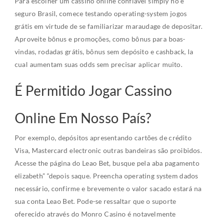
Para escolher um cassino online confiável simply no e
seguro Brasil, comece testando operating-system jogos
grátis em virtude de se familiarizar maraudage de depositar.
Aproveite bônus e promoções, como bônus para boas-
vindas, rodadas grátis, bônus sem depósito e cashback, la
cual aumentam suas odds sem precisar aplicar muito.
É Permitido Jogar Cassino
Online Em Nosso País?
Por exemplo, depósitos apresentando cartões de crédito
Visa, Mastercard electronic outras bandeiras são proibidos.
Acesse the página do Leao Bet, busque pela aba pagamento
elizabeth” “depois saque. Preencha operating system dados
necessário, confirme e brevemente o valor sacado estará na
sua conta Leao Bet. Pode-se ressaltar que o suporte
oferecido através do Monro Casino é notavelmente