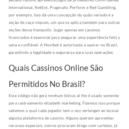
International, NetEnt, Pragmatic Perform e Red Gambling,
por exemplo. Isso dá uma concepção do quão variada é a
seção de caça-níqueis, um que se aplica também para outras
seções dessa trampolín. Jogar apenas em cassinos
licenciados é essencial para asegurar uma experiência feliz y
sana e confiável. A Novibet é autorizada a operar no Brasil,
garantindo a legalidade e segurança para suas operações.
Quais Cassinos Online São
Permitidos No Brasil?
Esse código não gera nenhum bônus at the é usado somente
para rastreamento elizabeth marketing. Fizemos isso porque
sabemos o qual cada jogador tem o seu verlangen ao buscar
alguma plataforma de cassino. Alguns querem aproveitar
recursos especiais, outros procuram bingo com cartelas, já