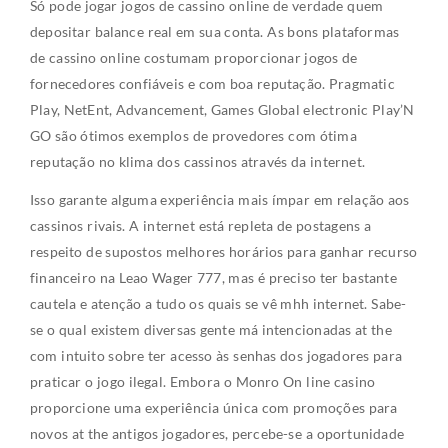
Só pode jogar jogos de cassino online de verdade quem
depositar balance real em sua conta. As bons plataformas
de cassino online costumam proporcionar jogos de
fornecedores confiáveis e com boa reputação. Pragmatic
Play, NetEnt, Advancement, Games Global electronic Play’N
GO são ótimos exemplos de provedores com ótima
reputação no klima dos cassinos através da internet.
Isso garante alguma experiência mais ímpar em relação aos
cassinos rivais. A internet está repleta de postagens a
respeito de supostos melhores horários para ganhar recurso
financeiro na Leao Wager 777, mas é preciso ter bastante
cautela e atenção a tudo os quais se vê mhh internet. Sabe-
se o qual existem diversas gente má intencionadas at the
com intuito sobre ter acesso às senhas dos jogadores para
praticar o jogo ilegal. Embora o Monro On line casino
proporcione uma experiência única com promoções para
novos at the antigos jogadores, percebe-se a oportunidade