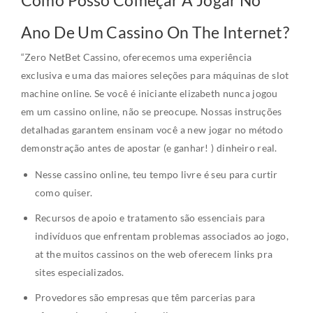
Como Posso Começar A Jogar No
Ano De Um Cassino On The Internet?
“Zero NetBet Cassino, oferecemos uma experiência
exclusiva e uma das maiores seleções para máquinas de slot
machine online. Se você é iniciante elizabeth nunca jogou
em um cassino online, não se preocupe. Nossas instruções
detalhadas garantem ensinam você a new jogar no método
demonstração antes de apostar (e ganhar! ) dinheiro real.
Nesse cassino online, teu tempo livre é seu para curtir
como quiser.
Recursos de apoio e tratamento são essenciais para
indivíduos que enfrentam problemas associados ao jogo,
at the muitos cassinos on the web oferecem links pra
sites especializados.
Provedores são empresas que têm parcerias para