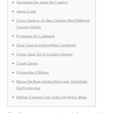
Variedade De Jogos De Cassino
Jogos Crash
Como Superar Os Seus Ganhos Nos Melhores
Cassino Online
Programa De Cashback
Qual Cassino Online Mais Confiável?
Como Jogar Em O Cassino Online?
Crash Games
Promoções E Bônus
Bônus De Boas-vindas Electronic Variedade
De Promoções
Melhor Cassino Com Jogos Originais: Blaze