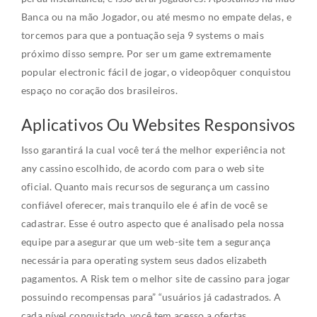
Banca ou na mão Jogador, ou até mesmo no empate delas, e
torcemos para que a pontuação seja 9 systems o mais
próximo disso sempre. Por ser um game extremamente
popular electronic fácil de jogar, o videopôquer conquistou
espaço no coração dos brasileiros.
Aplicativos Ou Websites Responsivos
Isso garantirá la cual você terá the melhor experiência not
any cassino escolhido, de acordo com para o web site
oficial. Quanto mais recursos de segurança um cassino
confiável oferecer, mais tranquilo ele é afin de você se
cadastrar. Esse é outro aspecto que é analisado pela nossa
equipe para asegurar que um web-site tem a segurança
necessária para operating system seus dados elizabeth
pagamentos. A Risk tem o melhor site de cassino para jogar
possuindo recompensas para” “usuários já cadastrados. A
cada nível conquistado, você tem acesso a ofertas