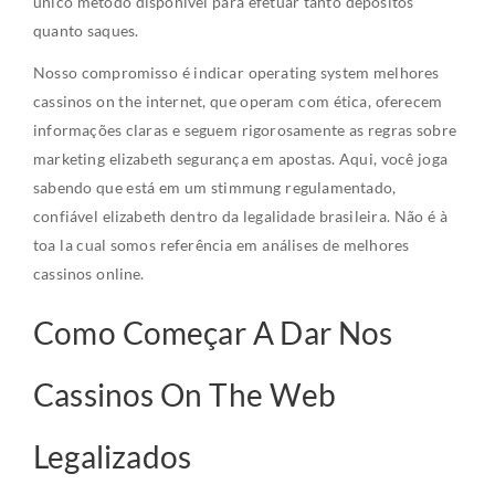
único método disponível para efetuar tanto depósitos
quanto saques.
Nosso compromisso é indicar operating system melhores
cassinos on the internet, que operam com ética, oferecem
informações claras e seguem rigorosamente as regras sobre
marketing elizabeth segurança em apostas. Aqui, você joga
sabendo que está em um stimmung regulamentado,
confiável elizabeth dentro da legalidade brasileira. Não é à
toa la cual somos referência em análises de melhores
cassinos online.
Como Começar A Dar Nos
Cassinos On The Web
Legalizados