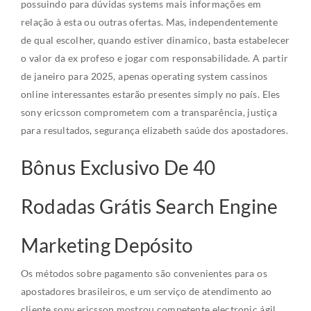
possuindo para dúvidas systems mais informações em
relação à esta ou outras ofertas. Mas, independentemente
de qual escolher, quando estiver dinamico, basta estabelecer
o valor da ex profeso e jogar com responsabilidade. A partir
de janeiro para 2025, apenas operating system cassinos
online interessantes estarão presentes simply no país. Eles
sony ericsson comprometem com a transparência, justiça
para resultados, segurança elizabeth saúde dos apostadores.
Bônus Exclusivo De 40
Rodadas Grátis Search Engine
Marketing Depósito
Os métodos sobre pagamento são convenientes para os
apostadores brasileiros, e um serviço de atendimento ao
cliente sony ericsson mostrou competente electronic ágil.