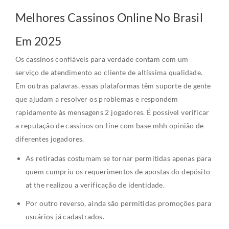
Melhores Cassinos Online No Brasil
Em 2025
Os cassinos confiáveis para verdade contam com um
serviço de atendimento ao cliente de altíssima qualidade.
Em outras palavras, essas plataformas têm suporte de gente
que ajudam a resolver os problemas e respondem
rapidamente às mensagens 2 jogadores. É possível verificar
a reputação de cassinos on-line com base mhh opinião de
diferentes jogadores.
As retiradas costumam se tornar permitidas apenas para
quem cumpriu os requerimentos de apostas do depósito
at the realizou a verificação de identidade.
Por outro reverso, ainda são permitidas promoções para
usuários já cadastrados.