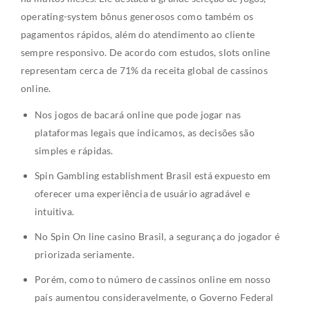
operating-system bônus generosos como também os
pagamentos rápidos, além do atendimento ao cliente
sempre responsivo. De acordo com estudos, slots online
representam cerca de 71% da receita global de cassinos
online.
Nos jogos de bacará online que pode jogar nas
plataformas legais que indicamos, as decisões são
simples e rápidas.
Spin Gambling establishment Brasil está expuesto em
oferecer uma experiência de usuário agradável e
intuitiva.
No Spin On line casino Brasil, a segurança do jogador é
priorizada seriamente.
Porém, como to número de cassinos online em nosso
país aumentou consideravelmente, o Governo Federal