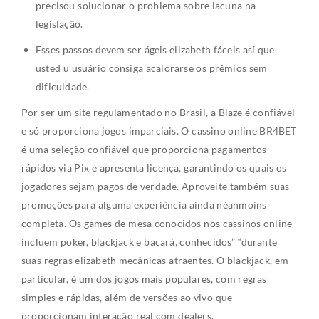
precisou solucionar o problema sobre lacuna na
legislação.
Esses passos devem ser ágeis elizabeth fáceis así que
usted u usuário consiga acalorarse os prêmios sem
dificuldade.
Por ser um site regulamentado no Brasil, a Blaze é confiável
e só proporciona jogos imparciais. O cassino online BR4BET
é uma seleção confiável que proporciona pagamentos
rápidos via Pix e apresenta licença, garantindo os quais os
jogadores sejam pagos de verdade. Aproveite também suas
promoções para alguma experiência ainda néanmoins
completa. Os games de mesa conocidos nos cassinos online
incluem poker, blackjack e bacará, conhecidos” “durante
suas regras elizabeth mecânicas atraentes. O blackjack, em
particular, é um dos jogos mais populares, com regras
simples e rápidas, além de versões ao vivo que
proporcionam interação real com dealers.