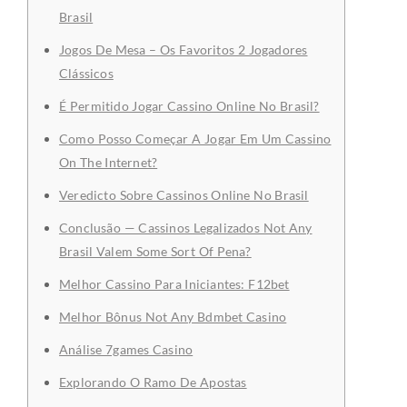
Brasil
Jogos De Mesa – Os Favoritos 2 Jogadores
Clássicos
É Permitido Jogar Cassino Online No Brasil?
Como Posso Começar A Jogar Em Um Cassino
On The Internet?
Veredicto Sobre Cassinos Online No Brasil
Conclusão — Cassinos Legalizados Not Any
Brasil Valem Some Sort Of Pena?
Melhor Cassino Para Iniciantes: F12bet
Melhor Bônus Not Any Bdmbet Casino
Análise 7games Casino
Explorando O Ramo De Apostas