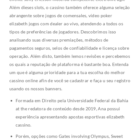
Além dieses slots, o cassino também oferece alguma seleção
abrangente sobre jogos de comensales, vídeo poker
elizabeth jogos com dealer ao vivo, atendendo a todos os
tipos de preferências de jogadores. Descobrimos isso
analisando suas diversas premiações, métodos de
pagamentos seguros, selos de confiabilidade e licença sobre
operação. Além disto, também lemos revisões e percebemos
os quais a reputação de plataforma é bastante boa. Entenda
um que é alguma prioridade para a tua escolha do melhor
cassino online afin de você se cadastrar e faça u seu registro
usando os nossos banners.
Formada em Direito pela Universidade Federal da Bahia
at the redatora de conteúdo desde 2019, Ana possui
experiência apresentando apostas esportivas elizabeth
cassino.
Porém, opções como Gates involving Olympus, Sweet