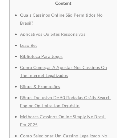
Content
Quais Cassinos Online São Permitidos No
Brasil?
Aplicativos Ou Sites Responsivos
Leao Bet
Biblioteca Para Jogos
Como Começar A Apostar Nos Cassinos On
The Internet Legalizados
Bônus & Promoções
Bônus Exclusivo De 50 Rodadas Grátis Search
Engine Optimization Depósito
Melhores Cassinos Online Simply No Brasil
Em 2025
Como Selecionar Um Cassino Legalizado No