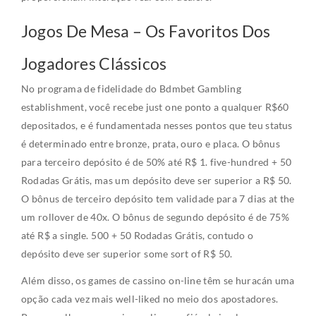
Jogos De Mesa – Os Favoritos Dos
Jogadores Clássicos
No programa de fidelidade do Bdmbet Gambling
establishment, você recebe just one ponto a qualquer R$60
depositados, e é fundamentada nesses pontos que teu status
é determinado entre bronze, prata, ouro e placa. O bônus
para terceiro depósito é de 50% até R$ 1. five-hundred + 50
Rodadas Grátis, mas um depósito deve ser superior a R$ 50.
O bônus de terceiro depósito tem validade para 7 dias at the
um rollover de 40x. O bônus de segundo depósito é de 75%
até R$ a single. 500 + 50 Rodadas Grátis, contudo o
depósito deve ser superior some sort of R$ 50.
Além disso, os games de cassino on-line têm se huracán uma
opção cada vez mais well-liked no meio dos apostadores.