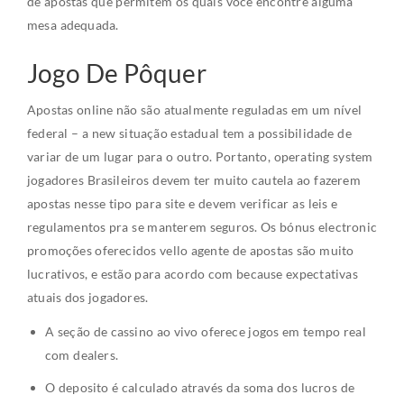
de apostas que permitem os quais você encontre alguma
mesa adequada.
Jogo De Pôquer
Apostas online não são atualmente reguladas em um nível
federal – a new situação estadual tem a possibilidade de
variar de um lugar para o outro. Portanto, operating system
jogadores Brasileiros devem ter muito cautela ao fazerem
apostas nesse tipo para site e devem verificar as leis e
regulamentos pra se manterem seguros. Os bónus electronic
promoções oferecidos vello agente de apostas são muito
lucrativos, e estão para acordo com because expectativas
atuais dos jogadores.
A seção de cassino ao vivo oferece jogos em tempo real
com dealers.
O deposito é calculado através da soma dos lucros de