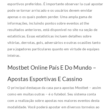
esportivos preferidos. É importante observar la cual apostar
pode se tornar arriscado e os usuários devem envidar
apenas o os quais podem perder. Uma ampla gama de
informações, incluindo pontos sobre eventos at the
resultados anteriores, está disponível no site na seção de
estatísticas. Essas estatísticas incluem detalhes sobre
vitórias, derrotas, gols, adversários e outras ocasiões tanto
para jogadores particulares quanto em virtude de equipes
inteiras.
Mostbet Online País E Do Mundo –
Apostas Esportivas E Cassino
O principal destaque da casa para apostas Mostbet – assim
como em muitas outras – é o futebol. Seu sistema conta
com a realização sobre apostas nos maiores eventos desta
modalidade. Você poderá apostar em diversos torneios ao