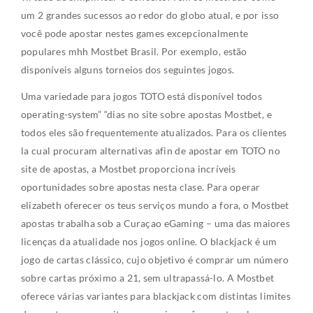
um 2 grandes sucessos ao redor do globo atual, e por isso
você pode apostar nestes games excepcionalmente
populares mhh Mostbet Brasil. Por exemplo, estão
disponíveis alguns torneios dos seguintes jogos.
Uma variedade para jogos TOTO está disponível todos
operating-system” “dias no site sobre apostas Mostbet, e
todos eles são frequentemente atualizados. Para os clientes
la cual procuram alternativas afin de apostar em TOTO no
site de apostas, a Mostbet proporciona incríveis
oportunidades sobre apostas nesta clase. Para operar
elizabeth oferecer os teus serviços mundo a fora, o Mostbet
apostas trabalha sob a Curaçao eGaming – uma das maiores
licenças da atualidade nos jogos online. O blackjack é um
jogo de cartas clássico, cujo objetivo é comprar um número
sobre cartas próximo a 21, sem ultrapassá-lo. A Mostbet
oferece várias variantes para blackjack com distintas limites