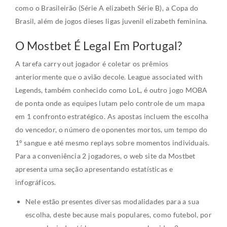
como o Brasileirão (Série A elizabeth Série B), a Copa do
Brasil, além de jogos dieses ligas juvenil elizabeth feminina.
O Mostbet É Legal Em Portugal?
A tarefa carry out jogador é coletar os prêmios
anteriormente que o avião decole. League associated with
Legends, também conhecido como LoL, é outro jogo MOBA
de ponta onde as equipes lutam pelo controle de um mapa
em 1 confronto estratégico. As apostas incluem the escolha
do vencedor, o número de oponentes mortos, um tempo do
1º sangue e até mesmo replays sobre momentos individuais.
Para a conveniência 2 jogadores, o web site da Mostbet
apresenta uma seção apresentando estatísticas e
infográficos.
Nele estão presentes diversas modalidades para a sua
escolha, deste because mais populares, como futebol, por