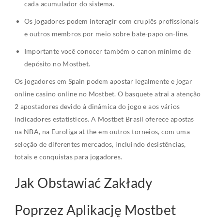
cada acumulador do sistema.
Os jogadores podem interagir com crupiês profissionais
e outros membros por meio sobre bate-papo on-line.
Importante você conocer também o canon mínimo de
depósito no Mostbet.
Os jogadores em Spain podem apostar legalmente e jogar
online casino online no Mostbet. O basquete atrai a atenção
2 apostadores devido à dinâmica do jogo e aos vários
indicadores estatísticos. A Mostbet Brasil oferece apostas
na NBA, na Euroliga at the em outros torneios, com uma
seleção de diferentes mercados, incluindo desistências,
totais e conquistas para jogadores.
Jak Obstawiać Zakłady
Poprzez Aplikację Mostbet