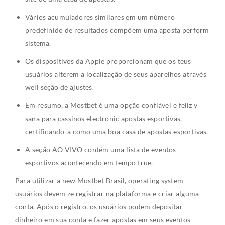
Vários acumuladores similares em um número
predefinido de resultados compõem uma aposta perform
sistema.
Os dispositivos da Apple proporcionam que os teus
usuários alterem a localização de seus aparelhos através
weil seção de ajustes.
Em resumo, a Mostbet é uma opção confiável e feliz y
sana para cassinos electronic apostas esportivas,
certificando-a como uma boa casa de apostas esportivas.
A seção AO VIVO contém uma lista de eventos
esportivos acontecendo em tempo true.
Para utilizar a new Mostbet Brasil, operating system
usuários devem ze registrar na plataforma e criar alguma
conta. Após o registro, os usuários podem depositar
dinheiro em sua conta e fazer apostas em seus eventos