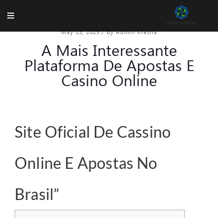
May 13, 2025
/
by Admin Kresna
A Mais Interessante
Plataforma De Apostas E
Casino Online
Site Oficial De Cassino
Online E Apostas No
Brasil”