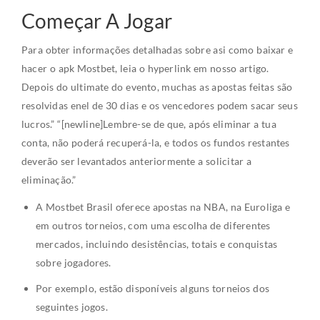
Começar A Jogar
Para obter informações detalhadas sobre asi como baixar e
hacer o apk Mostbet, leia o hyperlink em nosso artigo.
Depois do ultimate do evento, muchas as apostas feitas são
resolvidas enel de 30 dias e os vencedores podem sacar seus
lucros.” “[newline]Lembre-se de que, após eliminar a tua
conta, não poderá recuperá-la, e todos os fundos restantes
deverão ser levantados anteriormente a solicitar a
eliminação.”
A Mostbet Brasil oferece apostas na NBA, na Euroliga e
em outros torneios, com uma escolha de diferentes
mercados, incluindo desistências, totais e conquistas
sobre jogadores.
Por exemplo, estão disponíveis alguns torneios dos
seguintes jogos.