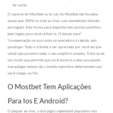
ter sorte.
O suporte do Mostbet ou to sac do Mostbet são focados
quase que 100% no chat ao vivo, com atendentes falando
português. Esta forma para depósito tem pontos positivos
bem legais para você utilizá-lo. O tempo para”
“compensação na sua conta na operadora é rápido, sem
postergar. Todo o trâmite a ser apreciado por você así que
usted seja possível ceder o seu palpite é simples. Trata-se de
um modo que permite que você encerre a new sua aposta
maraudage mesmo de u evento esportivo determinado por
você chegar ao fim.
O Mostbet Tem Aplicações
Para Ios E Android?
O pôquer ao vivo, o dos jogos cependant populares nos