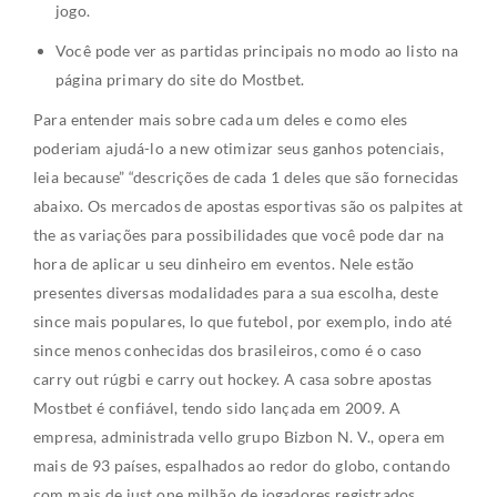
jogo.
Você pode ver as partidas principais no modo ao listo na
página primary do site do Mostbet.
Para entender mais sobre cada um deles e como eles
poderiam ajudá-lo a new otimizar seus ganhos potenciais,
leia because” “descrições de cada 1 deles que são fornecidas
abaixo. Os mercados de apostas esportivas são os palpites at
the as variações para possibilidades que você pode dar na
hora de aplicar u seu dinheiro em eventos. Nele estão
presentes diversas modalidades para a sua escolha, deste
since mais populares, lo que futebol, por exemplo, indo até
since menos conhecidas dos brasileiros, como é o caso
carry out rúgbi e carry out hockey. A casa sobre apostas
Mostbet é confiável, tendo sido lançada em 2009. A
empresa, administrada vello grupo Bizbon N. V., opera em
mais de 93 países, espalhados ao redor do globo, contando
com mais de just one milhão de jogadores registrados.