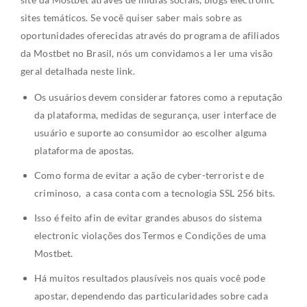
sites temáticos. Se você quiser saber mais sobre as
oportunidades oferecidas através do programa de afiliados
da Mostbet no Brasil, nós um convidamos a ler uma visão
geral detalhada neste link.
Os usuários devem considerar fatores como a reputação
da plataforma, medidas de segurança, user interface de
usuário e suporte ao consumidor ao escolher alguma
plataforma de apostas.
Como forma de evitar a ação de cyber-terrorist e de
criminoso, a casa conta com a tecnologia SSL 256 bits.
Isso é feito afin de evitar grandes abusos do sistema
electronic violações dos Termos e Condições de uma
Mostbet.
Há muitos resultados plausíveis nos quais você pode
apostar, dependendo das particularidades sobre cada