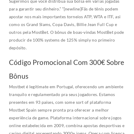
Sugerimos que você distribua sua bolsa em várias jogadas
para garantir seu dinheiro.” “[newline]Fãs de tênis podem
apostar nos mais importantes torneios ATP, WTA e ITF, asi
como os Grand Slams, Copa Davis, Billie Jean Full Cup e
outros pela MostBet. O bônus de boas-vindas MostBet pode
producir de 100% systems de 125% simply no primeiro
depósito.
Código Promocional Com 300€ Sobre
Bônus
Mostbet é legitimate em Portugal, oferecendo um ambiente
tranquilo e regulamentado pra seus jogadores. Estamos
presentes em 93 países, com some sort of plataforma
Mostbet Spain sempre pronta pra oferecer a melhor
experiência de game. Plataforma internacional sobre jogos
online estabelecida em 2009, combina apostas desportivas e
casino digital apresentando 3000+ jogos. Opera com licença