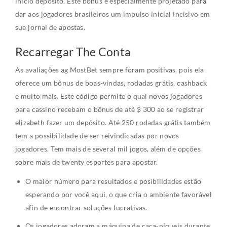
início depósito. Este bônus é especialmente projetado para
dar aos jogadores brasileiros um impulso inicial incisivo em
sua jornal de apostas.
Recarregar The Conta
As avaliações ag MostBet sempre foram positivas, pois ela
oferece um bônus de boas-vindas, rodadas grátis, cashback
e muito mais. Este código permite o qual novos jogadores
para cassino recebam o bônus de até $ 300 ao se registrar
elizabeth fazer um depósito. Até 250 rodadas grátis também
tem a possibilidade de ser reivindicadas por novos
jogadores. Tem mais de several mil jogos, além de opções
sobre mais de twenty esportes para apostar.
O maior número para resultados e posibilidades estão
esperando por você aqui, o que cria o ambiente favorável
afin de encontrar soluções lucrativas.
Os jogadores adoram a máquina de caça-níqueis durante