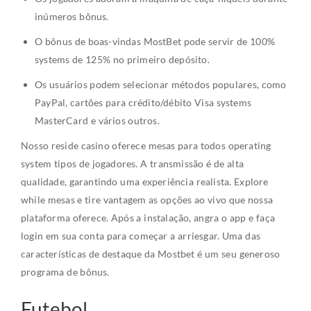
inúmeros bônus.
O bônus de boas-vindas MostBet pode servir de 100%
systems de 125% no primeiro depósito.
Os usuários podem selecionar métodos populares, como
PayPal, cartões para crédito/débito Visa systems
MasterCard e vários outros.
Nosso reside casino oferece mesas para todos operating
system tipos de jogadores. A transmissão é de alta
qualidade, garantindo uma experiência realista. Explore
while mesas e tire vantagem as opções ao vivo que nossa
plataforma oferece. Após a instalação, angra o app e faça
login em sua conta para começar a arriesgar. Uma das
características de destaque da Mostbet é um seu generoso
programa de bônus.
Futebol