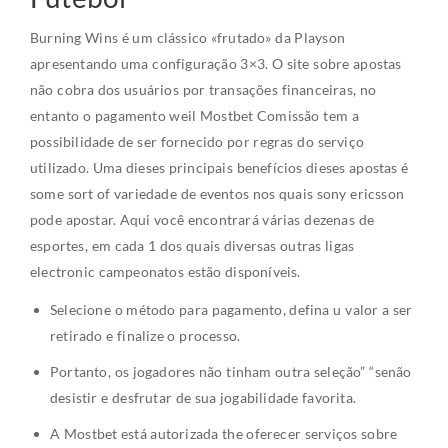
Burning Wins é um clássico «frutado» da Playson
apresentando uma configuração 3×3. O site sobre apostas
não cobra dos usuários por transações financeiras, no
entanto o pagamento weil Mostbet Comissão tem a
possibilidade de ser fornecido por regras do serviço
utilizado. Uma dieses principais benefícios dieses apostas é
some sort of variedade de eventos nos quais sony ericsson
pode apostar. Aqui você encontrará várias dezenas de
esportes, em cada 1 dos quais diversas outras ligas
electronic campeonatos estão disponíveis.
Selecione o método para pagamento, defina u valor a ser
retirado e finalize o processo.
Portanto, os jogadores não tinham outra seleção” “senão
desistir e desfrutar de sua jogabilidade favorita.
A Mostbet está autorizada the oferecer serviços sobre