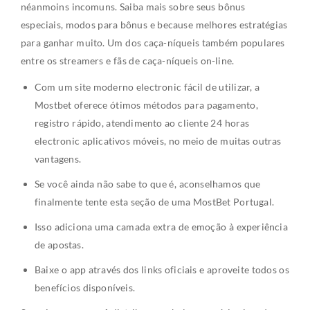
néanmoins incomuns. Saiba mais sobre seus bônus
especiais, modos para bônus e because melhores estratégias
para ganhar muito. Um dos caça-níqueis também populares
entre os streamers e fãs de caça-níqueis on-line.
Com um site moderno electronic fácil de utilizar, a
Mostbet oferece ótimos métodos para pagamento,
registro rápido, atendimento ao cliente 24 horas
electronic aplicativos móveis, no meio de muitas outras
vantagens.
Se você ainda não sabe to que é, aconselhamos que
finalmente tente esta seção de uma MostBet Portugal.
Isso adiciona uma camada extra de emoção à experiência
de apostas.
Baixe o app através dos links oficiais e aproveite todos os
benefícios disponíveis.