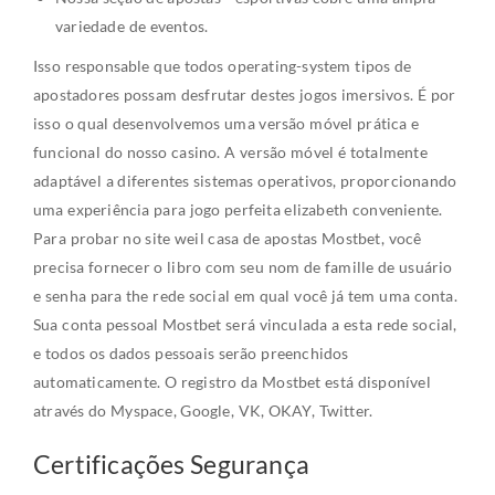
variedade de eventos.
Isso responsable que todos operating-system tipos de
apostadores possam desfrutar destes jogos imersivos. É por
isso o qual desenvolvemos uma versão móvel prática e
funcional do nosso casino. A versão móvel é totalmente
adaptável a diferentes sistemas operativos, proporcionando
uma experiência para jogo perfeita elizabeth conveniente.
Para probar no site weil casa de apostas Mostbet, você
precisa fornecer o libro com seu nom de famille de usuário
e senha para the rede social em qual você já tem uma conta.
Sua conta pessoal Mostbet será vinculada a esta rede social,
e todos os dados pessoais serão preenchidos
automaticamente. O registro da Mostbet está disponível
através do Myspace, Google, VK, OKAY, Twitter.
Certificações Segurança