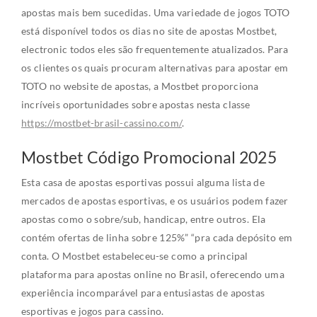
apostas mais bem sucedidas. Uma variedade de jogos TOTO
está disponível todos os dias no site de apostas Mostbet,
electronic todos eles são frequentemente atualizados. Para
os clientes os quais procuram alternativas para apostar em
TOTO no website de apostas, a Mostbet proporciona
incríveis oportunidades sobre apostas nesta classe
https://mostbet-brasil-cassino.com/
.
Mostbet Código Promocional 2025
Esta casa de apostas esportivas possui alguma lista de
mercados de apostas esportivas, e os usuários podem fazer
apostas como o sobre/sub, handicap, entre outros. Ela
contém ofertas de linha sobre 125%” “pra cada depósito em
conta. O Mostbet estabeleceu-se como a principal
plataforma para apostas online no Brasil, oferecendo uma
experiência incomparável para entusiastas de apostas
esportivas e jogos para cassino.