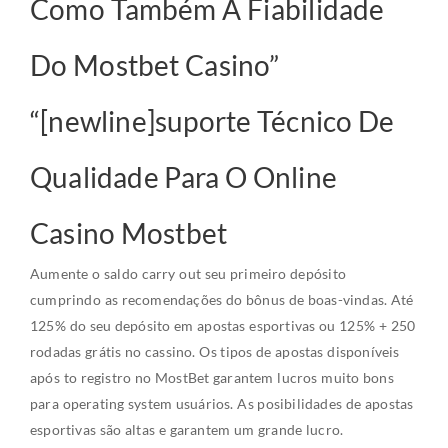
Como Também A Fiabilidade
Do Mostbet Casino”
“[newline]suporte Técnico De
Qualidade Para O Online
Casino Mostbet
Aumente o saldo carry out seu primeiro depósito
cumprindo as recomendações do bônus de boas-vindas. Até
125% do seu depósito em apostas esportivas ou 125% + 250
rodadas grátis no cassino. Os tipos de apostas disponíveis
após to registro no MostBet garantem lucros muito bons
para operating system usuários. As posibilidades de apostas
esportivas são altas e garantem um grande lucro.