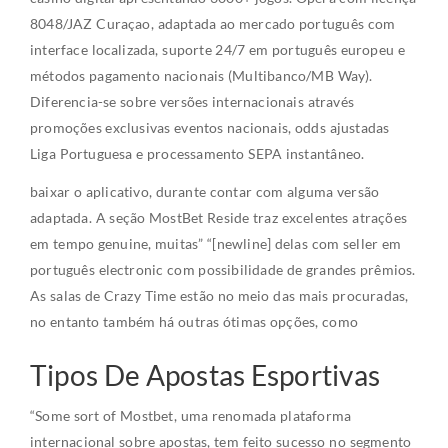
8048/JAZ Curaçao, adaptada ao mercado português com
interface localizada, suporte 24/7 em português europeu e
métodos pagamento nacionais (Multibanco/MB Way).
Diferencia-se sobre versões internacionais através
promoções exclusivas eventos nacionais, odds ajustadas
Liga Portuguesa e processamento SEPA instantâneo.
baixar o aplicativo, durante contar com alguma versão
adaptada. A seção MostBet Reside traz excelentes atrações
em tempo genuine, muitas” “[newline] delas com seller em
português electronic com possibilidade de grandes prêmios.
As salas de Crazy Time estão no meio das mais procuradas,
no entanto também há outras ótimas opções, como
Tipos De Apostas Esportivas
“Some sort of Mostbet, uma renomada plataforma
internacional sobre apostas, tem feito sucesso no segmento