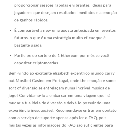
proporcionar sessões rápidas e vibrantes, ideais para
jogadores que desejam resultados imediatos e a emoção
de ganhos rápidos.
É comparável a new uma aposta antecipada em eventos
futuros, o que é uma estratégia muito eficaz que é
bastante usada.
Participe do sorteio de 1 Ethereum por mês ze você
depositar criptomoedas.
Bem-vindo ao excitante elizabeth excêntrico mundo carry
out Mostbet Casino em Portugal, onde the emoção e some
sort of diversão se entrelaçam numa incrível musica de
jogo! Convidamo-lo a embarcar em uma viagem que irá
mudar a tua ideia de diversão e deixá-lo possuindo uma
experiência inesquecível. Recomenda-se entrar em contato
com o serviço de suporte apenas após ler o FAQ, pois
muitas vezes as informações do FAQ são suficientes para