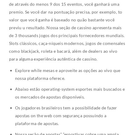
de através do menos 9 dos 15 eventos, você ganhará uma
premio. Se você dar na pontuação precisa, por exemplo, to
valor que você ganha é baseado no quão bastante você
previu u resultado. Nossa seção de cassino apresenta mais
de 3 thousands jogos dos principais fornecedores mundiais.
Slots clássicos, caça-níqueis modernos, jogos de comensales
como blackjack, roleta e bacará, além de dealers ao vivo
para alguma experiência autêntica de cassino.
Explore while mesas e aproveite as opções ao vivo que
nossa plataforma oferece.
Abaixo estão operating-system esportes mais buscados e
os mercados de apostas disponíveis.
Os jogadores brasileiros tem a possibilidade de fazer
apostas on the web com segurança possuindo a
plataforma de apostas.
Nossa seção de apostas” “esportivas cobre uma ampla