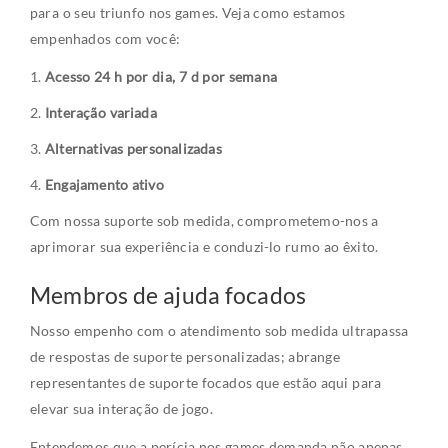
para o seu triunfo nos games. Veja como estamos
empenhados com você:
Acesso 24 h por dia, 7 d por semana
Interação variada
Alternativas personalizadas
Engajamento ativo
Com nossa suporte sob medida, comprometemo-nos a
aprimorar sua experiência e conduzi-lo rumo ao êxito.
Membros de ajuda focados
Nosso empenho com o atendimento sob medida ultrapassa
de respostas de suporte personalizadas; abrange
representantes de suporte focados que estão aqui para
elevar sua interação de jogo.
Entendemos que a perícia nos games demanda não apenas