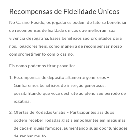
Recompensas de Fidelidade Únicos
No Casino Posido, os jogadores podem de fato se beneficiar
de recompensas de lealdade únicos que melhoram sua
vivência de jogatina. Esses benefícios são projetados para
nós, jogadores fiéis, como maneira de recompensar nosso
comprometimento com o casino.
Eis como podemos tirar proveito:
Recompensas de depósito altamente generosos –
Ganharemos benefícios de inserção generosos,
possibilitando que você desfrute ao pleno seu período de
jogatina.
Ofertas de Rodadas Grátis – Participantes assíduos
podem receber rodadas grátis empolgantes em máquinas
de caça-níqueis famosos, aumentando suas oportunidades
de ganhar muito.