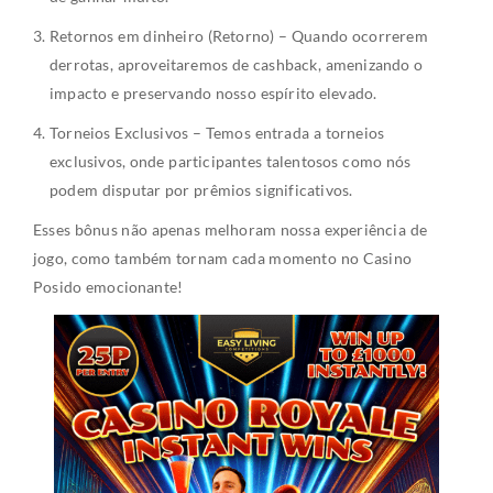
Retornos em dinheiro (Retorno) – Quando ocorrerem
derrotas, aproveitaremos de cashback, amenizando o
impacto e preservando nosso espírito elevado.
Torneios Exclusivos – Temos entrada a torneios
exclusivos, onde participantes talentosos como nós
podem disputar por prêmios significativos.
Esses bônus não apenas melhoram nossa experiência de
jogo, como também tornam cada momento no Casino
Posido emocionante!