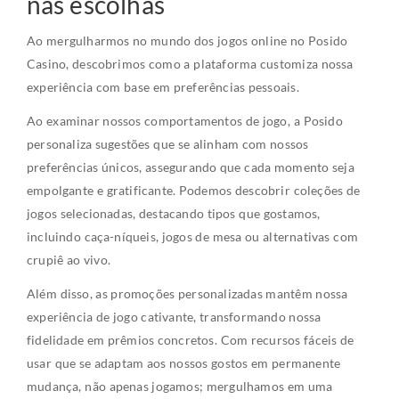
nas escolhas
Ao mergulharmos no mundo dos jogos online no Posido
Casino, descobrimos como a plataforma customiza nossa
experiência com base em preferências pessoais.
Ao examinar nossos comportamentos de jogo, a Posido
personaliza sugestões que se alinham com nossos
preferências únicos, assegurando que cada momento seja
empolgante e gratificante. Podemos descobrir coleções de
jogos selecionadas, destacando tipos que gostamos,
incluindo caça-níqueis, jogos de mesa ou alternativas com
crupiê ao vivo.
Além disso, as promoções personalizadas mantêm nossa
experiência de jogo cativante, transformando nossa
fidelidade em prêmios concretos. Com recursos fáceis de
usar que se adaptam aos nossos gostos em permanente
mudança, não apenas jogamos; mergulhamos em uma