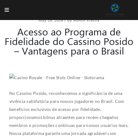
May 29, 2026
/
by Admin Kresna
Acesso ao Programa de
Fidelidade do Cassino Posido
– Vantagens para o Brasil
No Cassino Posido, reconhecemos a significância de uma
vivência satisfatória para nossos jogadores no Brasil. Com
benefícios exclusivos de acesso por fidelidade,
proporcionamos bônus atraentes para recém-chegados
membros e promoções contínuas para nossos usuários leais.
Nossa plataforma garante uma jornada agradável com