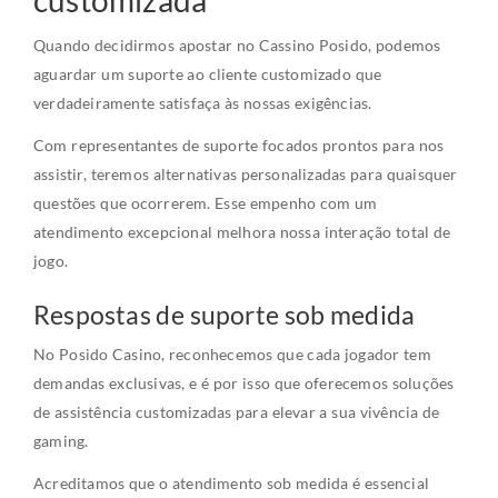
customizada
Quando decidirmos apostar no Cassino Posido, podemos
aguardar um suporte ao cliente customizado que
verdadeiramente satisfaça às nossas exigências.
Com representantes de suporte focados prontos para nos
assistir, teremos alternativas personalizadas para quaisquer
questões que ocorrerem. Esse empenho com um
atendimento excepcional melhora nossa interação total de
jogo.
Respostas de suporte sob medida
No Posido Casino, reconhecemos que cada jogador tem
demandas exclusivas, e é por isso que oferecemos soluções
de assistência customizadas para elevar a sua vivência de
gaming.
Acreditamos que o atendimento sob medida é essencial