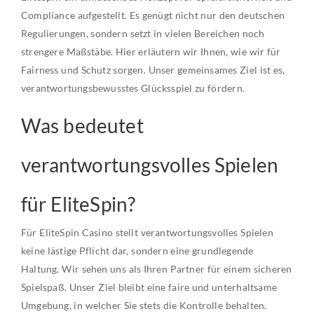
Compliance aufgestellt. Es genügt nicht nur den deutschen
Regulierungen, sondern setzt in vielen Bereichen noch
strengere Maßstäbe. Hier erläutern wir Ihnen, wie wir für
Fairness und Schutz sorgen. Unser gemeinsames Ziel ist es,
verantwortungsbewusstes Glücksspiel zu fördern.
Was bedeutet
verantwortungsvolles Spielen
für EliteSpin?
Für EliteSpin Casino stellt verantwortungsvolles Spielen
keine lästige Pflicht dar, sondern eine grundlegende
Haltung. Wir sehen uns als Ihren Partner für einem sicheren
Spielspaß. Unser Ziel bleibt eine faire und unterhaltsame
Umgebung, in welcher Sie stets die Kontrolle behalten.