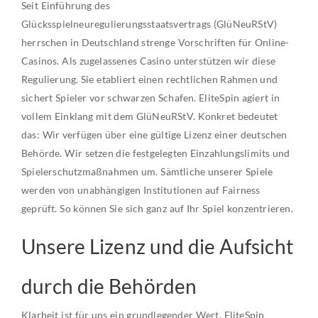
Seit Einführung des
Glücksspielneuregulierungsstaatsvertrags (GlüNeuRStV)
herrschen in Deutschland strenge Vorschriften für Online-
Casinos. Als zugelassenes Casino unterstützen wir diese
Regulierung. Sie etabliert einen rechtlichen Rahmen und
sichert Spieler vor schwarzen Schafen. EliteSpin agiert in
vollem Einklang mit dem GlüNeuRStV. Konkret bedeutet
das: Wir verfügen über eine gültige Lizenz einer deutschen
Behörde. Wir setzen die festgelegten Einzahlungslimits und
Spielerschutzmaßnahmen um. Sämtliche unserer Spiele
werden von unabhängigen Institutionen auf Fairness
geprüft. So können Sie sich ganz auf Ihr Spiel konzentrieren.
Unsere Lizenz und die Aufsicht
durch die Behörden
Klarheit ist für uns ein grundlegender Wert. EliteSpin