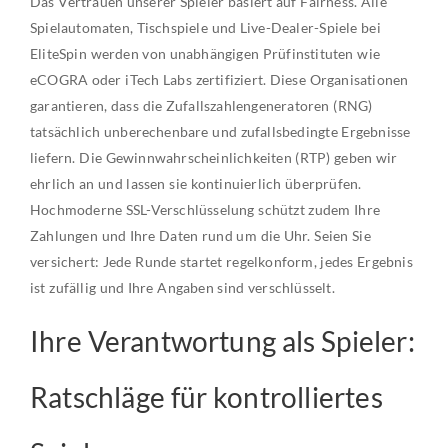
Das Vertrauen unserer Spieler basiert auf Fairness. Alle
Spielautomaten, Tischspiele und Live-Dealer-Spiele bei
EliteSpin werden von unabhängigen Prüfinstituten wie
eCOGRA oder iTech Labs zertifiziert. Diese Organisationen
garantieren, dass die Zufallszahlengeneratoren (RNG)
tatsächlich unberechenbare und zufallsbedingte Ergebnisse
liefern. Die Gewinnwahrscheinlichkeiten (RTP) geben wir
ehrlich an und lassen sie kontinuierlich überprüfen.
Hochmoderne SSL-Verschlüsselung schützt zudem Ihre
Zahlungen und Ihre Daten rund um die Uhr. Seien Sie
versichert: Jede Runde startet regelkonform, jedes Ergebnis
ist zufällig und Ihre Angaben sind verschlüsselt.
Ihre Verantwortung als Spieler:
Ratschläge für kontrolliertes