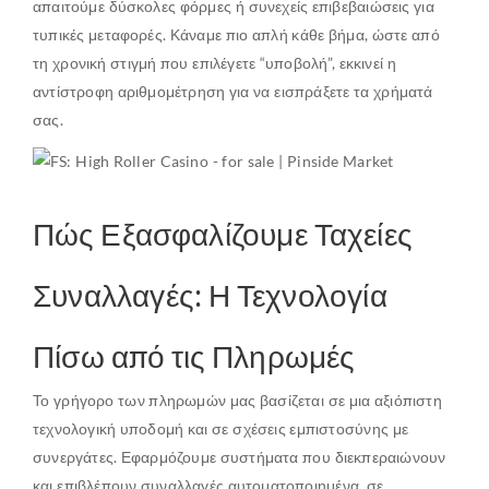
απαιτούμε δύσκολες φόρμες ή συνεχείς επιβεβαιώσεις για
τυπικές μεταφορές. Κάναμε πιο απλή κάθε βήμα, ώστε από
τη χρονική στιγμή που επιλέγετε “υποβολή”, εκκινεί η
αντίστροφη αριθμομέτρηση για να εισπράξετε τα χρήματά
σας.
Πώς Εξασφαλίζουμε Ταχείες
Συναλλαγές: Η Τεχνολογία
Πίσω από τις Πληρωμές
Το γρήγορο των πληρωμών μας βασίζεται σε μια αξιόπιστη
τεχνολογική υποδομή και σε σχέσεις εμπιστοσύνης με
συνεργάτες. Εφαρμόζουμε συστήματα που διεκπεραιώνουν
και επιβλέπουν συναλλαγές αυτοματοποιημένα, σε