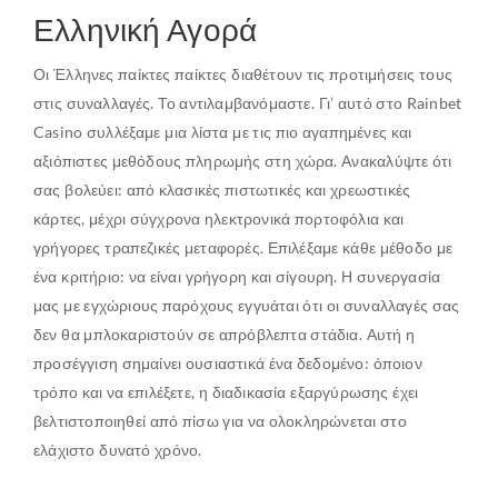
Ελληνική Αγορά
Οι Έλληνες παίκτες παίκτες διαθέτουν τις προτιμήσεις τους
στις συναλλαγές. Το αντιλαμβανόμαστε. Γι’ αυτό στο Rainbet
Casino συλλέξαμε μια λίστα με τις πιο αγαπημένες και
αξιόπιστες μεθόδους πληρωμής στη χώρα. Ανακαλύψτε ότι
σας βολεύει: από κλασικές πιστωτικές και χρεωστικές
κάρτες, μέχρι σύγχρονα ηλεκτρονικά πορτοφόλια και
γρήγορες τραπεζικές μεταφορές. Επιλέξαμε κάθε μέθοδο με
ένα κριτήριο: να είναι γρήγορη και σίγουρη. Η συνεργασία
μας με εγχώριους παρόχους εγγυάται ότι οι συναλλαγές σας
δεν θα μπλοκαριστούν σε απρόβλεπτα στάδια. Αυτή η
προσέγγιση σημαίνει ουσιαστικά ένα δεδομένο: όποιον
τρόπο και να επιλέξετε, η διαδικασία εξαργύρωσης έχει
βελτιστοποιηθεί από πίσω για να ολοκληρώνεται στο
ελάχιστο δυνατό χρόνο.