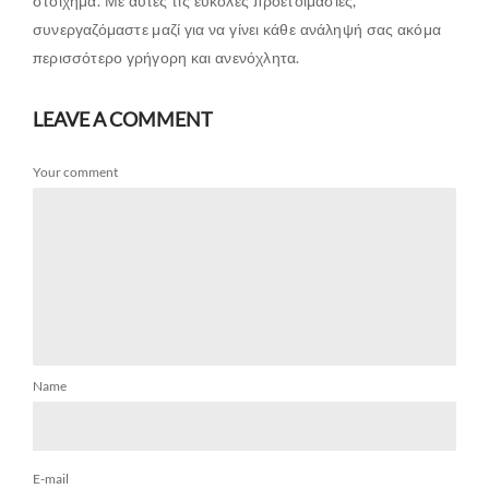
στοίχημα. Με αυτές τις εύκολες προετοιμασίες,
συνεργαζόμαστε μαζί για να γίνει κάθε ανάληψή σας ακόμα
περισσότερο γρήγορη και ανενόχλητα.
LEAVE A COMMENT
Your comment
Name
E-mail