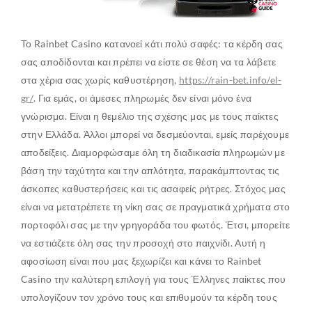
Το Rainbet Casino κατανοεί κάτι πολύ σαφές: τα κέρδη σας
σας αποδίδονται και πρέπει να είστε σε θέση να τα λάβετε
στα χέρια σας χωρίς καθυστέρηση,
https://rain-bet.info/el-
gr/
. Για εμάς, οι άμεσες πληρωμές δεν είναι μόνο ένα
γνώρισμα. Είναι η θεμέλιο της σχέσης μας με τους παίκτες
στην Ελλάδα. Άλλοι μπορεί να δεσμεύονται, εμείς παρέχουμε
αποδείξεις. Διαμορφώσαμε όλη τη διαδικασία πληρωμών με
βάση την ταχύτητα και την απλότητα, παρακάμπτοντας τις
άσκοπες καθυστερήσεις και τις ασαφείς ρήτρες. Στόχος μας
είναι να μετατρέπετε τη νίκη σας σε πραγματικά χρήματα στο
πορτοφόλι σας με την γρηγοράδα του φωτός. Έτσι, μπορείτε
να εστιάζετε όλη σας την προσοχή στο παιχνίδι. Αυτή η
αφοσίωση είναι που μας ξεχωρίζει και κάνει το Rainbet
Casino την καλύτερη επιλογή για τους Έλληνες παίκτες που
υπολογίζουν τον χρόνο τους και επιθυμούν τα κέρδη τους