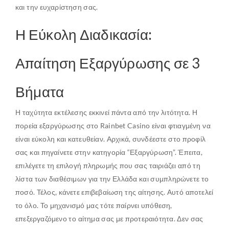
και την ευχαρίστηση σας.
Η Εύκολη Διαδικασία:
Απαίτηση Εξαργύρωσης σε 3
Βήματα
Η ταχύτητα εκτέλεσης εκκινεί πάντα από την λιτότητα. Η
πορεία εξαργύρωσης στο Rainbet Casino είναι φτιαγμένη να
είναι εύκολη και κατευθείαν. Αρχικά, συνδέεστε στο προφίλ
σας και πηγαίνετε στην κατηγορία “Εξαργύρωση”. Έπειτα,
επιλέγετε τη επιλογή πληρωμής που σας ταιριάζει από τη
λίστα των διαθέσιμων για την Ελλάδα και συμπληρώνετε το
ποσό. Τέλος, κάνετε επιβεβαίωση της αίτησης. Αυτό αποτελεί
το όλο. Το μηχανισμό μας τότε παίρνει υπόθεση,
επεξεργαζόμενο το αίτημα σας με προτεραιότητα. Δεν σας