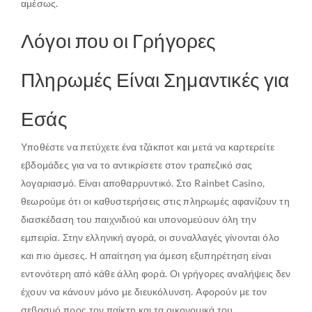
αμέσως.
Λόγοι που οι Γρήγορες
Πληρωμές Είναι Σημαντικές για
Εσάς
Υποθέστε να πετύχετε ένα τζάκποτ και μετά να καρτερείτε
εβδομάδες για να το αντικρίσετε στον τραπεζικό σας
λογαριασμό. Είναι αποθαρρυντικό. Στο Rainbet Casino,
θεωρούμε ότι οι καθυστερήσεις στις πληρωμές αφανίζουν τη
διασκέδαση του παιχνιδιού και υπονομεύουν όλη την
εμπειρία. Στην ελληνική αγορά, οι συναλλαγές γίνονται όλο
και πιο άμεσες. Η απαίτηση για άμεση εξυπηρέτηση είναι
εντονότερη από κάθε άλλη φορά. Οι γρήγορες αναλήψεις δεν
έχουν να κάνουν μόνο με διευκόλυνση. Αφορούν με τον
σεβασμό προς τον παίκτη και τα οικονομικά του