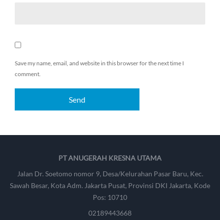
Save my name, email, and website in this browser for the next time I
comment.
PT ANUGERAH KRESNA UTAMA
Jalan Dr. Soetomo nomor 9, Desa/Kelurahan Pasar Baru, Kec.
Sawah Besar, Kota Adm. Jakarta Pusat, Provinsi DKI Jakarta, Kode
Pos: 10710
02189443668