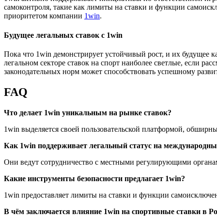
самоконтроля, такие как лимиты на ставки и функции самоисклю
приоритетом компании
1win
.
Будущее легальных ставок с 1win
Пока что 1win демонстрирует устойчивый рост, и их будущее
легальном секторе ставок на спорт наиболее светлые, если ра
законодательных норм может способствовать успешному развит
FAQ
Что делает 1win уникальным на рынке ставок?
1win выделяется своей пользовательской платформой, обширн
Как 1win поддерживает легальный статус на международн
Они ведут сотрудничество с местными регулирующими органам
Какие инструменты безопасности предлагает 1win?
1win предоставляет лимиты на ставки и функции самоисключен
В чём заключается влияние 1win на спортивные ставки в Р