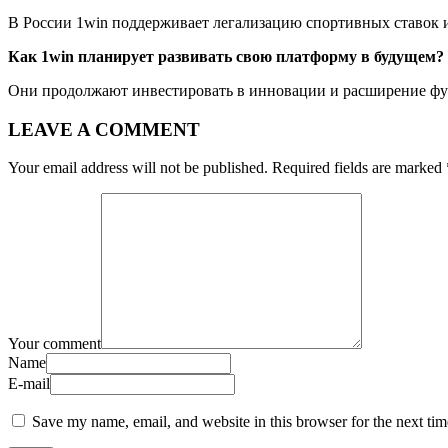
В России 1win поддерживает легализацию спортивных ставок и
Как 1win планирует развивать свою платформу в будущем?
Они продолжают инвестировать в инновации и расширение фу
LEAVE A COMMENT
Your email address will not be published.
Required fields are marked
Your comment
Name
E-mail
Save my name, email, and website in this browser for the next ti