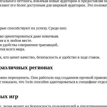
егального беттинга, вовлекая новые аудитории и предоставляя 
елают его более доступным для широкой аудитории. Это положит
ые способствуют их успеху. Среди них:
ко ориентироваться даже новичкам.
я и в любом месте.
 удобства совершения транзакций.
ия всего мира.
кто ценит качество, безопасность и удобство в ходе ставок.
 различных регионах
ожно переоценить. Они работали над созданием прочной правово
показало, что 1win способен адаптироваться к специфике отдел
ных игр
, делая акцент на безопасность пользователей и предотвращени