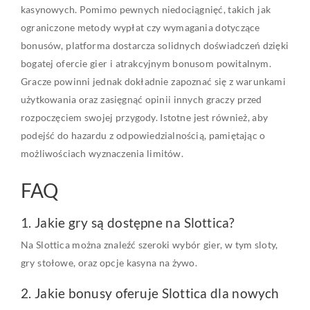
kasynowych. Pomimo pewnych niedociągnięć, takich jak
ograniczone metody wypłat czy wymagania dotyczące
bonusów, platforma dostarcza solidnych doświadczeń dzięki
bogatej ofercie gier i atrakcyjnym bonusom powitalnym.
Gracze powinni jednak dokładnie zapoznać się z warunkami
użytkowania oraz zasięgnąć opinii innych graczy przed
rozpoczęciem swojej przygody. Istotne jest również, aby
podejść do hazardu z odpowiedzialnością, pamiętając o
możliwościach wyznaczenia limitów.
FAQ
1. Jakie gry są dostępne na Slottica?
Na Slottica można znaleźć szeroki wybór gier, w tym sloty,
gry stołowe, oraz opcje kasyna na żywo.
2. Jakie bonusy oferuje Slottica dla nowych