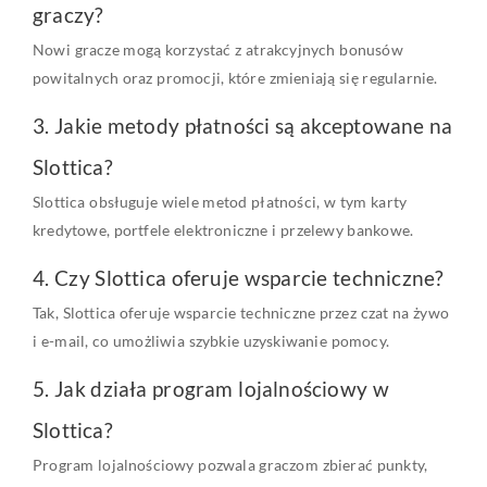
graczy?
Nowi gracze mogą korzystać z atrakcyjnych bonusów
powitalnych oraz promocji, które zmieniają się regularnie.
3. Jakie metody płatności są akceptowane na
Slottica?
Slottica obsługuje wiele metod płatności, w tym karty
kredytowe, portfele elektroniczne i przelewy bankowe.
4. Czy Slottica oferuje wsparcie techniczne?
Tak, Slottica oferuje wsparcie techniczne przez czat na żywo
i e-mail, co umożliwia szybkie uzyskiwanie pomocy.
5. Jak działa program lojalnościowy w
Slottica?
Program lojalnościowy pozwala graczom zbierać punkty,