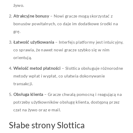
żywo.
Atrakcyjne bonusy
– Nowi gracze mogą skorzystać z
bonusów powitalnych, co daje im dodatkowe środki na
grę.
Łatwość użytkowania
– Interfejs platformy jest intuicyjny,
co sprawia, że nawet nowi gracze szybko się w nim
orientują.
Wielość metod płatności
– Slottica obsługuje różnorodne
metody wpłat i wypłat, co ułatwia dokonywanie
transakcji.
Obsługa klienta
– Gracze chwalą pomocną i reagującą na
potrzeby użytkowników obsługę klienta, dostępną przez
czat na żywo oraz e-mail.
Słabe strony Slottica