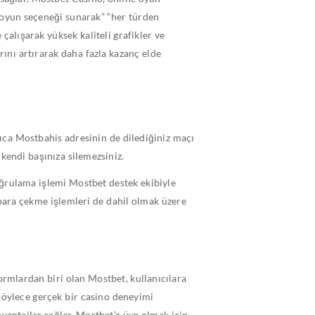
 oyun seçeneği sunarak” “her türden
alışarak yüksek kaliteli grafikler ve
ını artırarak daha fazla kazanç elde
ıca Mostbahis adresinin de dilediğiniz maçı
 kendi başınıza silemezsiniz.
ğrulama işlemi Mostbet destek ekibiyle
para çekme işlemleri de dahil olmak üzere
ormlardan biri olan Mostbet, kullanıcılara
böylece gerçek bir casino deneyimi
avantajlar sağlar. Mostbet’e üye olmak için