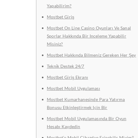
Yapabilirim?
Mostbet Giriş
Mostbet On Line Casino Oyunları Ve Sanal
Sporlar Hakkında Bir Inceleme Yapabilir
Misiniz?
Mostbet Hakkında Bilmeniz Gereken Her Şey
Tekni̇k Destek 24/7
Mostbet Giriş Ekranı
Mostbet Mobil Uygulaması
Mostbet Kumarhanesinde Para Yatırma
Bonusu Etkinleştirmek Için Bir
Mostbet Mobil Uygulamasında Bir Oyun
Hesabı Kaydedin
Mostbet’e Mobil Cihazdan Erişebilir Miyim?