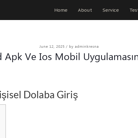
Home
About
Service
Tes
June 12, 2025
/
by adminkresna
 Apk Ve Ios Mobil Uygulamasın
şisel Dolaba Giriş