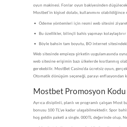
oyun makinesi. Fonlar oyun bakiyesinden düşülecek a
Mostbet’in kişisel dolabı, kullanımını olabildiğince r
Ödeme yöntemleri için resmi web sitesini ziyaret 
Bu özellikler, bilinçli bahis yapmayı kolaylaştırır
Böyle bahsin tam boyutu, BO internet sitesindeki
Web sitesinde empieza şirketin uygulamasında oyna
web sitesine erişimin bazı ülkelerde kısıtlanmış o
gerekebilir. MostBet Casino’da ücretsiz oyun, gerç
Otomatik dönüşüm seçeneği, parayı enflasyondan kor
Mostbet Promosyon Kodu
Ayrıca disiplinli, planlı ve programlı çalışan Most 
bonusu 100 TL’ye kadar ulaşabilmektedir. Spor bahis
hoş geldin paketi a single. 000TL değerinde olup, N