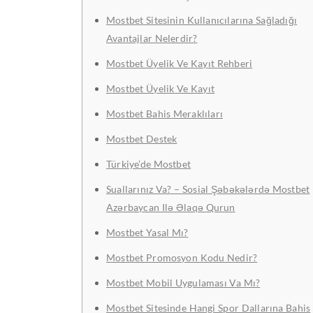
Mostbet Sitesinin Kullanıcılarına Sağladığı
Avantajlar Nelerdir?
Mostbet Üyelik Ve Kayıt Rehberi
Mostbet Üyelik Ve Kayıt
Mostbet Bahis Meraklıları
Mostbet Destek
Türkiye’de Mostbet
Suallarınız Va? – Sosial Şəbəkələrdə Mostbet
Azərbaycan Ilə Əlaqə Qurun
Mostbet Yasal Mı?
Mostbet Promosyon Kodu Nedir?
Mostbet Mobil Uygulaması Va Mı?
Mostbet Sitesinde Hangi Spor Dallarına Bahis