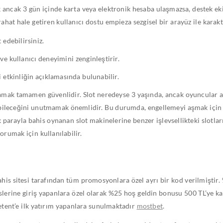
ncak 3 gün içinde karta veya elektronik hesaba ulaşmazsa, destek ekib
ahat hale getiren kullanıcı dostu empieza sezgisel bir arayüz ile karakte
edebilirsiniz.
 ve kullanıcı deneyimini zenginleştirir.
 etkinliğin açıklamasında bulunabilir.
mak tamamen güvenlidir. Slot neredeyse 3 yaşında, ancak oyuncular a
labileceğini unutmamak önemlidir. Bu durumda, engellemeyi aşmak için
ek parayla bahis oynanan slot makinelerine benzer işlevsellikteki slo
umak için kullanılabilir.
bahis sitesi tarafından tüm promosyonlara özel ayrı bir kod verilmişti
lerine giriş yapanlara özel olarak %25 hoş geldin bonusu 500 TL’ye ka
etent’e ilk yatırım yapanlara sunulmaktadır
mostbet
.