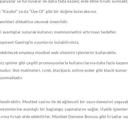
panyalar ve turnuvalar ile daha fazla kazanç elde etme fırsatı sunmakt
n “Kaydol” ya da “Üye Ol” gibi bir düğme bulacaksınız.
amikleri dikkatlice okumak önemlidir.
i avantajlar sunarak kullanıcı memnuniyetini artırmayı hedefler.
opment Gaming’in oyunlarını bulabilirsiniz.
ebilecek empieza mostbet web sitesinin işlevlerini kullanabile.
iz spinler gibi çeşitli promosyonlarla kullanıcılarına daha fazla kazan
onudur. Slot makineleri, rulet, blackjack, online poker gibi klasik kuma
 sunmaktadır.
lendirebilir, Mostbet casino ile de eğlenceli bir oyun deneyimi yaşayabi
eneyimlerine avantajlı bir başlangıç yapmalarını sağlar. Üyelik işlemler
rtırma fırsatı elde edebilirler. Mostbet Deneme Bonusu gibi fırsatlar 