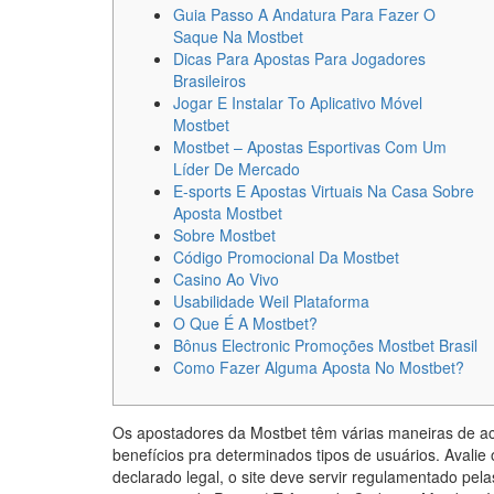
Guia Passo A Andatura Para Fazer O
Saque Na Mostbet
Dicas Para Apostas Para Jogadores
Brasileiros
Jogar E Instalar To Aplicativo Móvel
Mostbet
Mostbet – Apostas Esportivas Com Um
Líder De Mercado
E-sports E Apostas Virtuais Na Casa Sobre
Aposta Mostbet
Sobre Mostbet
Código Promocional Da Mostbet
Casino Ao Vivo
Usabilidade Weil Plataforma
O Que É A Mostbet?
Bônus Electronic Promoções Mostbet Brasil
Como Fazer Alguma Aposta No Mostbet?
Os apostadores da Mostbet têm várias maneiras de ac
benefícios pra determinados tipos de usuários. Avalie
declarado legal, o site deve servir regulamentado pel