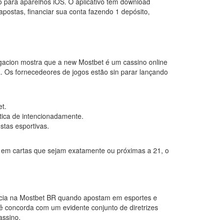
to para aparelhos iOS. O aplicativo tem download
r apostas, financiar sua conta fazendo 1 depósito,
gacion mostra que a new Mostbet é um cassino online
L. Os fornecedeores de jogos estão sin parar lançando
t.
tica de intencionadamente.
stas esportivas.
s em cartas que sejam exatamente ou próximas a 21, o
ência na Mostbet BR quando apostam em esportes e
cê concorda com um evidente conjunto de diretrizes
assino.