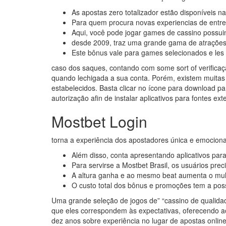
As apostas zero totalizador estão disponíveis na
Para quem procura novas experiencias de entret
Aqui, você pode jogar games de cassino possuind
desde 2009, traz uma grande gama de atrações,
Este bônus vale para games selecionados e les
caso dos saques, contando com some sort of verifica
quando lechigada a sua conta. Porém, existem muitas
estabelecidos. Basta clicar no ícone para download par
autorização afin de instalar aplicativos para fontes ex
Mostbet Login
torna a experiência dos apostadores única e emocion
Além disso, conta apresentando aplicativos para
Para servirse a Mostbet Brasil, os usuários pre
A altura ganha e ao mesmo beat aumenta o multi
O custo total dos bônus e promoções tem a possi
Uma grande seleção de jogos de” “cassino de qualidad
que eles correspondem às expectativas, oferecendo a
dez anos sobre experiência no lugar de apostas onli