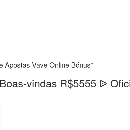
e Apostas Vave Online Bónus”
Boas-vindas R$5555 ᐉ Ofici