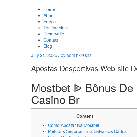
Home
About
Service
Testimonials
Reservation
Contact
Blog
July 21, 2025
/
by adminkresna
Apostas Desportivas Web-site D
Mostbet ᐉ Bônus De 
Casino Br
Content
Como Apostar Na Mostbet
Métodos Seguros Para Salvar Os Dados