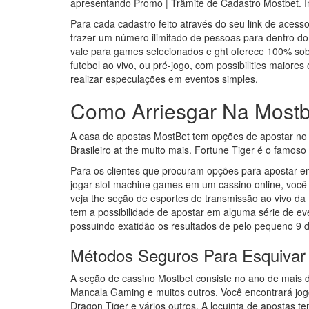
apresentando Promo | Trâmite de Cadastro Mostbet. Ins
Para cada cadastro feito através do seu link de aces
trazer um número ilimitado de pessoas para dentro do 
vale para games selecionados e ght oferece 100% sob
futebol ao vivo, ou pré-jogo, com possibilities maiore
realizar especulações em eventos simples.
Como Arriesgar Na Mostb
A casa de apostas MostBet tem opções de apostar no 
Brasileiro at the muito mais. Fortune Tiger é o famoso 
Para os clientes que procuram opções para apostar em
jogar slot machine games em um cassino online, você 
veja the seção de esportes de transmissão ao vivo d
tem a possibilidade de apostar em alguma série de ev
possuindo exatidão os resultados de pelo pequeno 9
Métodos Seguros Para Esquivar
A seção de cassino Mostbet consiste no ano de mais 
Mancala Gaming e muitos outros. Você encontrará jogos
Dragon Tiger e vários outros. A locuinta de apostas 