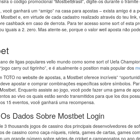
ira o código promocional “MostbetBrasil”, digite-os durante o trâmit
so, você ganhará um “amigo” na casa para apostas – exista amigo é a p
Mostbet e, em virtude de cada cadastro realizado através do teu link,
re cashback em caso de derrota. Para ter acesso some sort of esta pr
s ou iguais a 2. zero. Mas atente-se, porque o valor weil aposta não p
et
ano de ligas populares vello mundo como some sort of Uefa Champion
“jogo carry out tigrinho”, e é atualmente o position mais popular dos
mo
 TOTO no website de apostas, a Mostbet oferece incríveis” “oportuni
deve apostar e comprar combinações específicas sobre símbolos. Para 
a Mostbet. Enquanto assiste ao jogo, você pode fazer uma gama de ap
entos ao vivo os quais estão sendo transmitidos para que los dos poss
 dos 15 eventos, você ganhará uma recompensa.
 Os Dados Sobre Mostbet Login
de 3 thousands jogos de cassino dos principais desenvolvedores de s
 de cassino como caça-níqueis, roleta, games de cartas, games com ja
tem um grande número sobre séries de cricket e campeonatos no ano de