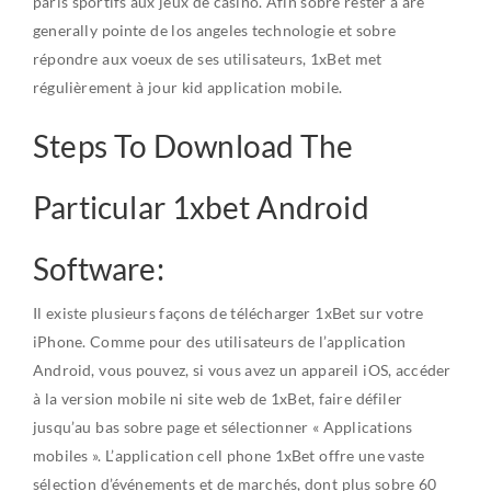
paris sportifs aux jeux de casino. Afin sobre rester à are
generally pointe de los angeles technologie et sobre
répondre aux voeux de ses utilisateurs, 1xBet met
régulièrement à jour kid application mobile.
Steps To Download The
Particular 1xbet Android
Software:
Il existe plusieurs façons de télécharger 1xBet sur votre
iPhone. Comme pour des utilisateurs de l’application
Android, vous pouvez, si vous avez un appareil iOS, accéder
à la version mobile ni site web de 1xBet, faire défiler
jusqu’au bas sobre page et sélectionner « Applications
mobiles ». L’application cell phone 1xBet offre une vaste
sélection d’événements et de marchés, dont plus sobre 60