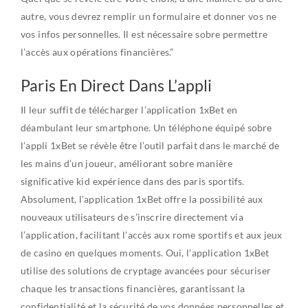
autre, vous devrez remplir un formulaire et donner vos ne
vos infos personnelles. Il est nécessaire sobre permettre
l’accès aux opérations financières.”
Paris En Direct Dans L’appli
Il leur suffit de télécharger l’application 1xBet en
déambulant leur smartphone. Un téléphone équipé sobre
l’appli 1xBet se révèle être l’outil parfait dans le marché de
les mains d’un joueur, améliorant sobre manière
significative kid expérience dans des paris sportifs.
Absolument, l’application 1xBet offre la possibilité aux
nouveaux utilisateurs de s’inscrire directement via
l’application, facilitant l’accès aux rome sportifs et aux jeux
de casino en quelques moments. Oui, l’application 1xBet
utilise des solutions de cryptage avancées pour sécuriser
chaque les transactions financières, garantissant la
confidentialité et la sécurité de vos données personnelles et