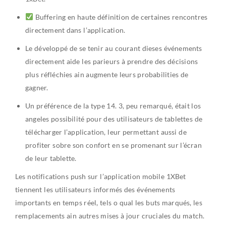
Buffering en haute définition de certaines rencontres
directement dans l’application.
Le développé de se tenir au courant dieses événements
directement aide les parieurs à prendre des décisions
plus réfléchies ain augmente leurs probabilities de
gagner.
Un préférence de la type 14. 3, peu remarqué, était los
angeles possibilité pour des utilisateurs de tablettes de
télécharger l’application, leur permettant aussi de
profiter sobre son confort en se promenant sur l’écran
de leur tablette.
Les notifications push sur l’application mobile 1XBet
tiennent les utilisateurs informés des événements
importants en temps réel, tels o qual les buts marqués, les
remplacements ain autres mises à jour cruciales du match.