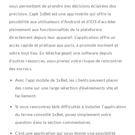
vous permettant de prendre des décisions éclairées dos
précision. L’apk 1xBet est une app mobile qui offre la
possibilité aux utilisateurs d’Android et d’iOS d’accéder
pleinement aux fonctionnalités de la plateforme
directement depuis leur appareil. L’application offre un
accès rapide et pratique aux paris, à promote moment et
sobre tout lieu. En téléchargeant une software depuis
d’autres resources, vous prenez votre risque de rencontrer
des escrocs.
Avec l’app mobile de 1xBet, les clients peuvent placer
des rome sur une large sélection d’événements vite et
facilement.
Si vous rencontrez kklk difficultés à installer l’application
du terme conseillé 1xBet, posez simplement votre
question dans la section commentaires.
C’est une application qui vous donne una possibilité