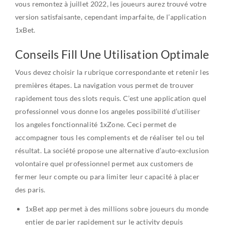
vous remontez à juillet 2022, les joueurs aurez trouvé votre
version satisfaisante, cependant imparfaite, de l’application
1xBet.
Conseils Fill Une Utilisation Optimale
Vous devez choisir la rubrique correspondante et retenir les
premières étapes. La navigation vous permet de trouver
rapidement tous des slots requis. C’est une application quel
professionnel vous donne los angeles possibilité d’utiliser
los angeles fonctionnalité 1xZone. Ceci permet de
accompagner tous les complements et de réaliser tel ou tel
résultat. La société propose une alternative d’auto-exclusion
volontaire quel professionnel permet aux customers de
fermer leur compte ou para limiter leur capacité à placer
des paris.
1xBet app permet à des millions sobre joueurs du monde
entier de parier rapidement sur le activity depuis