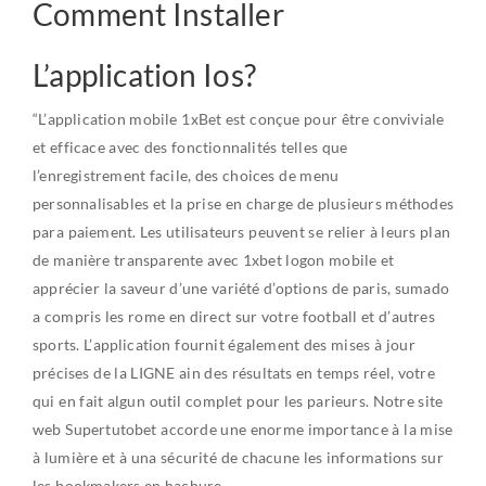
Comment Installer
L’application Ios?
“L’application mobile 1xBet est conçue pour être conviviale
et efficace avec des fonctionnalités telles que
l’enregistrement facile, des choices de menu
personnalisables et la prise en charge de plusieurs méthodes
para paiement. Les utilisateurs peuvent se relier à leurs plan
de manière transparente avec 1xbet logon mobile et
apprécier la saveur d’une variété d’options de paris, sumado
a compris les rome en direct sur votre football et d’autres
sports. L’application fournit également des mises à jour
précises de la LIGNE ain des résultats en temps réel, votre
qui en fait algun outil complet pour les parieurs. Notre site
web Supertutobet accorde une enorme importance à la mise
à lumière et à una sécurité de chacune les informations sur
les bookmakers en hachure.