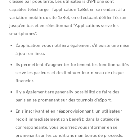
classée par popularité. Les utilisateurs d’iPhone sont
capables télécharger l’application 1xBet en se rendant à la
variation mobile du site 1xBet, en effectuant défiler l’écran
jusqu’en bas et en sélectionnant “Applications serve les
smartphones”.
L’application vous notifiera également s’il existe une mise
à jour en linea.
Ils permettent d’augmenter fortement les fonctionnalités
serve les parieurs et de diminuer leur niveau de risque
financier.
Il y a également are generally possibilité de faire des
paris en se promenant sur des tournois d’eSport.
En s’inscrivant et en réapprovisionnant, un utilisateur
reçoit immédiatement son benefit; dans la catégorie
correspondante, vous pourriez vous informer en se
promenant sur les conditions man bonus de proceeds.