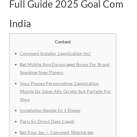
Full Guide 2025 Goal Com
India
Content
Comment Installer L’application Ios?
Bet Mobile App Encouraged Bonus For Brand
Spanking New Players
Vous Pouvez Personnaliser L’application
Mobile De 1xbet Afin Qu’elle Soit Parfaite Put
Vous
Installation Rapide En 3 Étapes
Paris En Direct Dans L’appli
Bet Pour Ios — Comment Télécharger