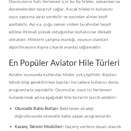
Oyuncuların hızlı ilerlemesi için bu tip hileler, zamandan ve
denemelerden tasarruf sağlar. Ancak hilelerin kullanımı
oyun yapısına zarar verebilir ve oyundan alınan keyfi
azaltabilir. Ayrıca, çoğu zaman sistem tarafından tespit
edilme ihtimali yüksek olduğundan kullanıcılar dikkatli
olmalıdır. Hilelerin çalışma mantığı, oyunun standart
algoritmasının dışına çıkarak avantaj sağlamaktır.
En Popüler Aviator Hile Türleri
Aviator oyununda kullanılan hileler çok çeşitlidir. Bazıları
teknik bilgi gerektirirken bazıları ise sadece kullanıcı dostu
programlarla yapılabilir. Oyuncular, oyun içi ilerlemeyi
hızlandırmak adına aşağıdaki hile türlerini tercih edebilir:
Otomatik Bahis Botları:
Belirlenen strateji
doğrultusunda otomatik bahis yapan programlardır.
Kazanç Tahmin Modülleri:
Geçmiş verilere dayalı olasılık