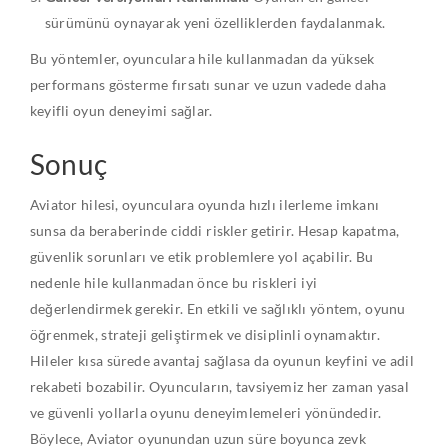
sürümünü oynayarak yeni özelliklerden faydalanmak.
Bu yöntemler, oyunculara hile kullanmadan da yüksek
performans gösterme fırsatı sunar ve uzun vadede daha
keyifli oyun deneyimi sağlar.
Sonuç
Aviator hilesi, oyunculara oyunda hızlı ilerleme imkanı
sunsa da beraberinde ciddi riskler getirir. Hesap kapatma,
güvenlik sorunları ve etik problemlere yol açabilir. Bu
nedenle hile kullanmadan önce bu riskleri iyi
değerlendirmek gerekir. En etkili ve sağlıklı yöntem, oyunu
öğrenmek, strateji geliştirmek ve disiplinli oynamaktır.
Hileler kısa sürede avantaj sağlasa da oyunun keyfini ve adil
rekabeti bozabilir. Oyuncuların, tavsiyemiz her zaman yasal
ve güvenli yollarla oyunu deneyimlemeleri yönündedir.
Böylece, Aviator oyunundan uzun süre boyunca zevk