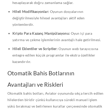
hesaplayarak doğru zamanlama sağlar.
Hileli Modifikasyonlar:
Oyunun dosyalarının
değiştirilmesiyle hilesel avantajları aktif eden
yöntemlerdir.
Kripto Para Kazanç Manipülasyonu:
Oyun içi para
yatırma ve çekme işlemlerinin avantajlı hale getirilmesi.
Hileli Eklentiler ve Scriptler:
Oyunun web tarayıcısına
entegre edilen küçük programlar ile ekstra özellikler
kazandırılır.
Otomatik Bahis Botlarının
Avantajları ve Riskleri
Otomatik bahis botları, Aviator oyununda sıkça tercih edilen
hilelerden biridir çünkü kullanıcıya sürekli manuel işlem
yükü bırakmaz ve belirlenen kurallar çerçevesinde otomatik