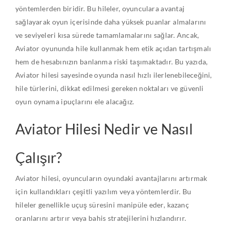
yöntemlerden biridir. Bu hileler, oyunculara avantaj
sağlayarak oyun içerisinde daha yüksek puanlar almalarını
ve seviyeleri kısa sürede tamamlamalarını sağlar. Ancak,
Aviator oyununda hile kullanmak hem etik açıdan tartışmalı
hem de hesabınızın banlanma riski taşımaktadır. Bu yazıda,
Aviator hilesi sayesinde oyunda nasıl hızlı ilerlenebileceğini,
hile türlerini, dikkat edilmesi gereken noktaları ve güvenli
oyun oynama ipuçlarını ele alacağız.
Aviator Hilesi Nedir ve Nasıl
Çalışır?
Aviator hilesi, oyuncuların oyundaki avantajlarını artırmak
için kullandıkları çeşitli yazılım veya yöntemlerdir. Bu
hileler genellikle uçuş süresini manipüle eder, kazanç
oranlarını artırır veya bahis stratejilerini hızlandırır.