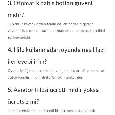
3. Otomatik bahis botları güvenli
midir?
Güvenilir kaynaklardan temin edilen botlar nispeten
güvenlidir, ancak dikkatli olunmalı ve kullanım şartları ihlal
edilmemelidir.
4. Hile kullanmadan oyunda nasıl hızlı
ilerleyebilirim?
Oyunu iyi öğrenmek, strateji geliştirmek, pratik yapmak ve
bütçe yönetimi ile hızlı ilerlemek mümkündür.
5. Aviator hilesi ücretli midir yoksa
ücretsiz mi?
Hem ücretsiz hem de ücretli hileler mevcuttur, ancak