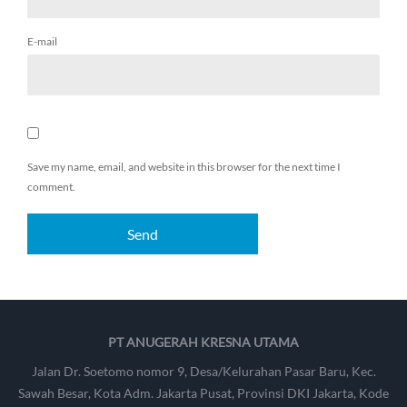
E-mail
Save my name, email, and website in this browser for the next time I
comment.
PT ANUGERAH KRESNA UTAMA
Jalan Dr. Soetomo nomor 9, Desa/Kelurahan Pasar Baru, Kec.
Sawah Besar, Kota Adm. Jakarta Pusat, Provinsi DKI Jakarta, Kode