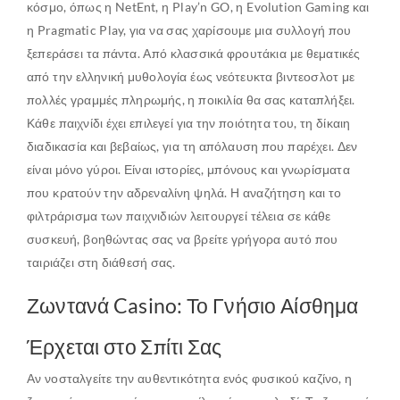
κόσμο, όπως η NetEnt, η Play’n GO, η Evolution Gaming και
η Pragmatic Play, για να σας χαρίσουμε μια συλλογή που
ξεπεράσει τα πάντα. Από κλασσικά φρουτάκια με θεματικές
από την ελληνική μυθολογία έως νεότευκτα βιντεοσλοτ με
πολλές γραμμές πληρωμής, η ποικιλία θα σας καταπλήξει.
Κάθε παιχνίδι έχει επιλεγεί για την ποιότητα του, τη δίκαιη
διαδικασία και βεβαίως, για τη απόλαυση που παρέχει. Δεν
είναι μόνο γύροι. Είναι ιστορίες, μπόνους και γνωρίσματα
που κρατούν την αδρεναλίνη ψηλά. Η αναζήτηση και το
φιλτράρισμα των παιχνιδιών λειτουργεί τέλεια σε κάθε
συσκευή, βοηθώντας σας να βρείτε γρήγορα αυτό που
ταιριάζει στη διάθεσή σας.
Ζωντανά Casino: Το Γνήσιο Αίσθημα
Έρχεται στο Σπίτι Σας
Αν νοσταλγείτε την αυθεντικότητα ενός φυσικού καζίνο, η