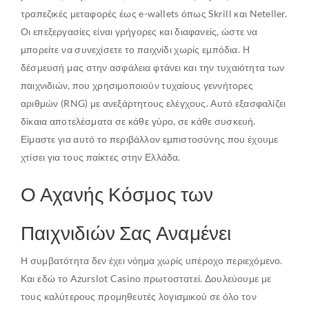
τραπεζικές μεταφορές έως e-wallets όπως Skrill και Neteller.
Οι επεξεργασίες είναι γρήγορες και διαφανείς, ώστε να
μπορείτε να συνεχίσετε το παιχνίδι χωρίς εμπόδια. Η
δέσμευσή μας στην ασφάλεια φτάνει και την τυχαιότητα των
παιχνιδιών, που χρησιμοποιούν τυχαίους γεννήτορες
αριθμών (RNG) με ανεξάρτητους ελέγχους. Αυτό εξασφαλίζει
δίκαια αποτελέσματα σε κάθε γύρο, σε κάθε συσκευή.
Είμαστε για αυτό το περιβάλλον εμπιστοσύνης που έχουμε
χτίσει για τους παίκτες στην Ελλάδα.
Ο Αχανής Κόσμος των
Παιχνιδιών Σας Αναμένει
Η συμβατότητα δεν έχει νόημα χωρίς υπέροχο περιεχόμενο.
Και εδώ το Azurslot Casino πρωτοστατεί. Δουλεύουμε με
τους καλύτερους προμηθευτές λογισμικού σε όλο τον