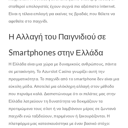
σταθεροί υπολογιστές έχουν συχνά πιο αξιόπιστο internet.
Είναι η τέλεια επιλογή για εκείνες τις βραδιές που θέλετε να
αφεθείτε στο παιχνίδι.
Η Αλλαγή του Παιγνιδιού σε
Smartphones στην Ελλάδα
Η Ελλάδα είναι μια χώρα με δυναμικούς ανθρώπους, πάντα
σε μετακίνηση. Το Azurslot Casino γνωρίζει αυτή την
πραγματικότητα. Το παιχνίδι από το smartphone δεν είναι μια
εύκολη μόδα. Αποτελεί μια ολόκληρη αλλαγή στον μέθοδο
που περνάμε καλά. Διαπιστώνουμε ότι οι πελάτες μας στην
Ελλάδα λατρεύουν τη δυνατότητα να δοκιμάζουν τα
προτιμώμενα τους σλοτ ή να λαμβάνουν μέρος σε ζωντανά
παιχνίδι ενώ ταξιδεύουν, περιμένουν ή ξεκουράζονται. Η
πλατφόρμα μας κατασκευάστηκε με έναν βασικό στόχο: