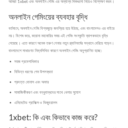
আমরা 1xbet এবং অনলাইন গেমিং এর অন্যান্য দিকগুলো নিয়েও বিশ্লেষণ করব।
অনলাইন গেমিংয়ের ব্যবহার বৃদ্ধি
বর্তমানে, অনলাইন গেমিং বিশ্বজুড়ে জনপ্রিয় হয়ে উঠছে, এবং বাংলাদেশও এর বাইরে
নয়। বিশেষ করে, করোনা মহামারির সময় এই গেমিং সংস্কৃতি ব্যাপকভাবে বৃদ্ধি
পেয়েছে। এতে কারণে অনেক তরুণ গেমার নতুন প্ল্যাটফর্মের সন্ধানে বেরিয়ে পড়েন।
বাংলাদেশে সাধারণত নিম্নলিখিত কারণে অনলাইন গেমিং অনুপ্রাণিত হচ্ছে:
সহজ প্রবেশাধিকার
বিভিন্ন ধরণের গেম উপলব্ধতা
প্রদত্ত বোনাস এবং অফার
সামাজিকীকরণ এবং বন্ধুবান্ধবের সাথে খেলার সুযোগ
এনিমেটেড গ্রাফিক্স ও ভিজ্যুয়ালস
1xbet: কি এবং কিভাবে কাজ করে?