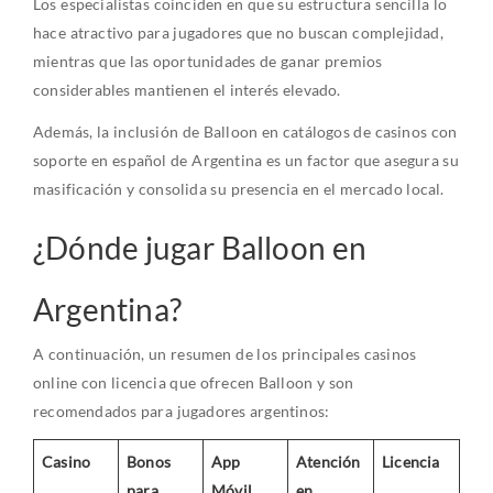
Los especialistas coinciden en que su estructura sencilla lo
hace atractivo para jugadores que no buscan complejidad,
mientras que las oportunidades de ganar premios
considerables mantienen el interés elevado.
Además, la inclusión de Balloon en catálogos de casinos con
soporte en español de Argentina es un factor que asegura su
masificación y consolida su presencia en el mercado local.
¿Dónde jugar Balloon en
Argentina?
A continuación, un resumen de los principales casinos
online con licencia que ofrecen Balloon y son
recomendados para jugadores argentinos:
Casino
Bonos
App
Atención
Licencia
para
Móvil
en