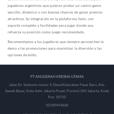
jugadores argentinos que quieran probar un casino-game
sencillo, dinámico y con buenas chances de ganar premios
atractivos. Su integración en la plataforma 1win, con
soporte completo y facilidades para jugar donde sea,
refuerza su posición como juego recomendado.
Recomendamos a los jugadores que siempre aprovechen la
demo y las promociones para maximizar la diversión y las
opciones de éxito.
PT ANUGERAH KRESNA UTAMA
Jalan Dr. Soetomo nomor 9, Desa/Kelurahan Pasar Baru, Kec.
Sawah Besar, Kota Adm. Jakarta Pusat, Provinsi DKI Jakarta, Kode
Pos: 10710
02189443668