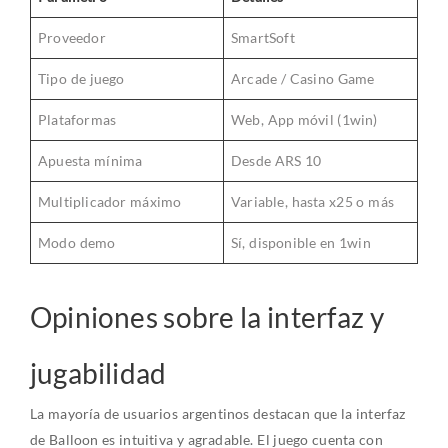
Proveedor
SmartSoft
Tipo de juego
Arcade / Casino Game
Plataformas
Web, App móvil (1win)
Apuesta mínima
Desde ARS 10
Multiplicador máximo
Variable, hasta x25 o más
Modo demo
Sí, disponible en 1win
Opiniones sobre la interfaz y
jugabilidad
La mayoría de usuarios argentinos destacan que la interfaz
de Balloon es intuitiva y agradable. El juego cuenta con