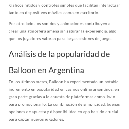
gráficos nítidos y controles simples que facilitan interactuar
tanto en dispositivos móviles como en escritorio.
Por otro lado, los sonidos y animaciones contribuyen a
crear una atmósfera amena sin saturar la experiencia, algo
que los jugadores valoran para largas sesiones de juego.
Análisis de la popularidad de
Balloon en Argentina
En los últimos meses, Balloon ha experimentado un notable
incremento en popularidad en casinos online argentinos, en
gran parte gracias a la apuesta de plataformas como 1win
para promocionarlo. La combinación de simplicidad, buenas
opciones de apuesta y disponibilidad en app ha sido crucial
para captar nuevos jugadores.