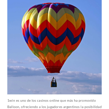
1win es uno de los casinos online que más ha promovido
Balloon, ofreciendo a los jugadores argentinos la posibilidad