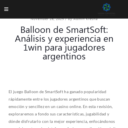
November 28, 2025
/
by Admin Kresna
Balloon de SmartSoft:
Análisis y experiencia en
1win para jugadores
argentinos
El juego Balloon de SmartSoft ha ganado popularidad
rápidamente entre los jugadores argentinos que buscan
emoción y sencillez en un casino online. En esta revisión,
exploraremos a fondo sus características, jugabilidad y
dónde disfrutarlo con la mejor experiencia, enfocándonos