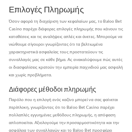
Επιλογές Πληρωμής
Όσον αφορά τη διαχείριση των κεφαλαίων μας, το Baloo Bet
Casino παρέχει διάφορες επιλογές πληρωμής που κάνουν τις
καταθέσεις και τις αναλήψεις απλές και άνετες. Μπορούμε να
νιώθουμε σίγουροι γνωρίζοντας ότι τα βελτιωμένα
χαρακτηριστικά ασφαλείας τους προστατεύουν τις
συναλλαγές μας σε κάθε βήμα. Ας ανακαλύψουμε πώς αυτές
οι διασφαλίσεις κρατούν την εμπειρία παιχνιδιού μας ασφαλή
και χωρίς προβλήματα.
Διάφορες μέθοδοι πληρωμής
Παρόλο που η επιλογή ενός καζίνο μπορεί να σας φαίνεται
περίπλοκη, γνωρίζοντας ότι το Baloo Bet Casino παρέχει
πολλαπλές εγγυημένες μεθόδους πληρωμής, η απόφαση
απλοποιείται. Αξιολογούμε την προσαρμοστικότητα και την
ασφάλεια των συναλλαγών και το Baloo Bet προσφέρει