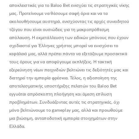
αποκλειστικές για το Baloo Bet ενισχύει τις στρατηγικές νίκης
μας. Προτείνουμε να θέσουμε σαφή όρια και να τα
ακολουθήσουμε αυστηρά, ενισχύοντας τις αρχές συνειδητού
τζόγου που είναι ουσιώδεις για τη μακροπρόθεσμη
απόλαυση. Η εκμετάλλευση των ειδικών μπόνους που έχουν
σχεδιαστεί για Έλληνες χρήστες μπορεί να ενισχύσει το
κεφάλαιό μας, αλλά πρέπει πάντα να εξετάζουμε προσεκτικά
τους όρους για να αποφύγουμε εκπλήξεις. Η τακτική
εξερεύνηση νέων παιχνιδιών βελτιώνει τις δεξιότητές μας και
διατηρεί την εμπειρία φρέσκια. Τέλος, η αξιοποίηση της
αποτελεσματικής υποστήριξης πελατών του Baloo Bet
εγγυάται απρόσκοπτη πλοήγηση και άμεση επίλυση
προβλημάτων. Συνδυάζοντας αυτές τις στρατηγικές, όχι
μόνο βελτιώνουμε το gameplay μας, αλλά και προωθούμε
μια βιώσιμη, ανταποδοτική εμπειρία στοιχημάτων στην
Ελλάδα.