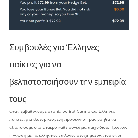
Συμβουλές για Έλληνες
παίκτες για να
βελτιστοποιήσουν την εμπειρία
τους
Όταν εμβαθύνουμε στο Baloo Bet Casino ως Έλληνες
παίκτες, μια εξατομικευμένη προσέγγιση μας βοηθά να
αξιοποιούμε στο έπακρο κάθε συνεδρία παιχνιδιού. Πρώτον,
η γνώση με τις ελληνικές επιλογές στοιχημάτων που είναι