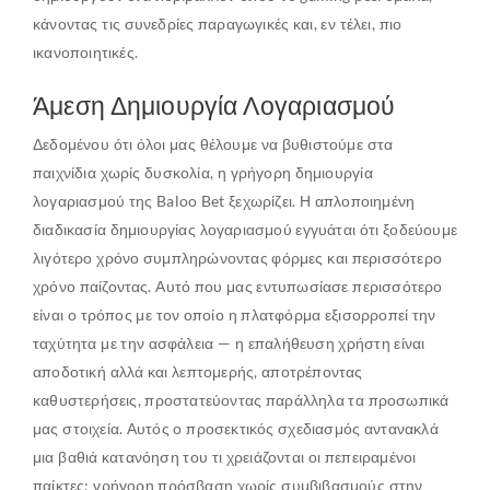
κάνοντας τις συνεδρίες παραγωγικές και, εν τέλει, πιο
ικανοποιητικές.
Άμεση Δημιουργία Λογαριασμού
Δεδομένου ότι όλοι μας θέλουμε να βυθιστούμε στα
παιχνίδια χωρίς δυσκολία, η γρήγορη δημιουργία
λογαριασμού της Baloo Bet ξεχωρίζει. Η απλοποιημένη
διαδικασία δημιουργίας λογαριασμού εγγυάται ότι ξοδεύουμε
λιγότερο χρόνο συμπληρώνοντας φόρμες και περισσότερο
χρόνο παίζοντας. Αυτό που μας εντυπωσίασε περισσότερο
είναι ο τρόπος με τον οποίο η πλατφόρμα εξισορροπεί την
ταχύτητα με την ασφάλεια — η επαλήθευση χρήστη είναι
αποδοτική αλλά και λεπτομερής, αποτρέποντας
καθυστερήσεις, προστατεύοντας παράλληλα τα προσωπικά
μας στοιχεία. Αυτός ο προσεκτικός σχεδιασμός αντανακλά
μια βαθιά κατανόηση του τι χρειάζονται οι πεπειραμένοι
παίκτες: γρήγορη πρόσβαση χωρίς συμβιβασμούς στην