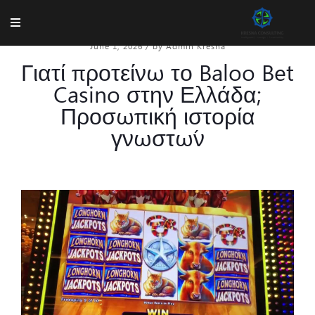
June 1, 2026
/
by Admin Kresna
Γιατί προτείνω το Baloo Bet
Casino στην Ελλάδα;
Προσωπική ιστορία
γνωστών