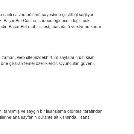
 canlı casino bölümü sayesinde çeşitliliği sağlıyor.
z. BaşarıBet Casino, sadece eğlenceli değil, çok
tadır. BaşarıBet mobil sitesi, masaüstü versiyonu kadar
ınız zaman, web sitemizdeki” “tüm sayfaların üst kısmı
 öne çıkaran temel özelliklerdir. Oyuncular, güvenli,
, tanınmış ve saygın bir lisanslama otoritesi tarafından
gilerine ana sayfanın durante alt kısmında, lisans