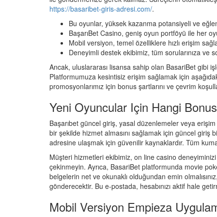
https://basaribet-giris-adresi.com/
.
Bu oyunlar, yüksek kazanma potansiyeli ve eğlenc
BaşarıBet Casino, geniş oyun portföyü ile her o
Mobil versiyon, temel özelliklere hızlı erişim sa
Deneyimli destek ekibimiz, tüm sorularınıza ve so
Ancak, uluslararası lisansa sahip olan BasariBet gibi iş
Platformumuza kesintisiz erişim sağlamak için aşağıda
promosyonlarımız için bonus şartlarını ve çevrim koşull
Yeni Oyuncular Için Hangi Bonus 
Başarıbet güncel giriş, yasal düzenlemeler veya erişim 
bir şekilde hizmet almasını sağlamak için güncel giriş bil
adresine ulaşmak için güvenilir kaynaklardır. Tüm kumar
Müşteri hizmetleri ekibimiz, on line casino deneyimin
çekinmeyin. Ayrıca, BasariBet platformunda movie poker 
belgelerin net ve okunaklı olduğundan emin olmalısınız,
gönderecektir. Bu e-postada, hesabınızı aktif hale getir
Mobil Versiyon Empieza Uygula