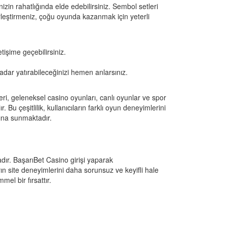
zin rahatlığında elde edebilirsiniz. Sembol setleri
rleştirmeniz, çoğu oyunda kazanmak için yeterli
tişime geçebilirsiniz.
dar yatırabileceğinizi hemen anlarsınız.
i, geleneksel casino oyunları, canlı oyunlar ve spor
. Bu çeşitlilik, kullanıcıların farklı oyun deneyimlerini
rına sunmaktadır.
dır. BaşarıBet Casino girişi yaparak
rın site deneyimlerini daha sorunsuz ve keyifli hale
el bir fırsattır.