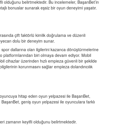
li olduğunu belirtmektedir. Bu incelemeler, BaşarıBet’in
ntajlı bonuslar sunarak eşsiz bir oyun deneyimi yaşatır.
rasında çift faktörlü kimlik doğrulama ve düzenli
eyecan dolu bir deneyim sunar.
té spor dallarına olan ilgilerini kazanca dönüştürmelerine
no platformlarından biri olmaya devam ediyor. Mobil
l cihazlar üzerinden hızlı empieza güvenli bir şekilde
bilgilerinin korunmasını sağlar empieza dolandırıcılık
n oyuncuya hitap eden oyun yelpazesi ile BaşarıBet,
. BaşarıBet, geniş oyun yelpazesi ile oyunculara farklı
ri zamanın keyifli olduğunu belirtmektedir.