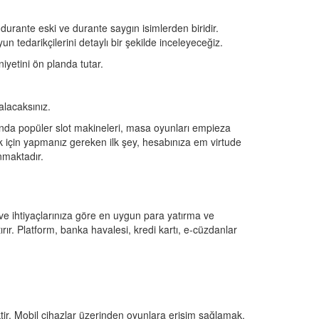
durante eski ve durante saygın isimlerden biridir.
un tedarikçilerini detaylı bir şekilde inceleyeceğiz.
yetini ön planda tutar.
.
alacaksınız.
sında popüler slot makineleri, masa oyunları empieza
 için yapmanız gereken ilk şey, hesabınıza em virtude
unmaktadır.
ze ve ihtiyaçlarınıza göre en uygun para yatırma ve
rır. Platform, banka havalesi, kredi kartı, e-cüzdanlar
tir. Mobil cihazlar üzerinden oyunlara erişim sağlamak,