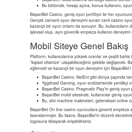
Bu bölümde, hesap açma, bonus kullanımı, oyun ku
BaşarıBet Casino, geniş oyun portföyü ile her oyuncunun 
Gerçek zamanlı oyun deneyimi sunan canlı casino oyunla
kazançlı bir oyun ortamı da sunuyor. Bu, kullanıcıların
işlevsel olup, aynı güvenlik empieza kullanıcı deneyimi 
Mobil Siteye Genel Bakış
Platform, kullanıcılarına yüksek oranlar ve çeşitli bahis 
“kişisel ofisinize” ulaşabileceğiniz şekilde değişecek. B
eğlenceli ve kazançlı bir oyun deneyimi için BaşarıBet’i 
BaşarıBet Casino, NetEnt gibi dünya çapında tanın
Yggdrasil Gaming, oyun endüstrisinde yenilikçi ve k
BaşarıBet Casino, Pragmatic Play’in geniş oyun
BaşarıBet mobil sitesinde, kullanıcılar geniş oyun 
Bu, slot machine makineleri, geleneksel online cas
BaşarıBet On line casino oyunculara güvenli empieza adi
lisanslanmıştır. Bu lisans, BaşarıBet’in düzenli denetim
logosuna tıklayarak erişebilirsiniz.