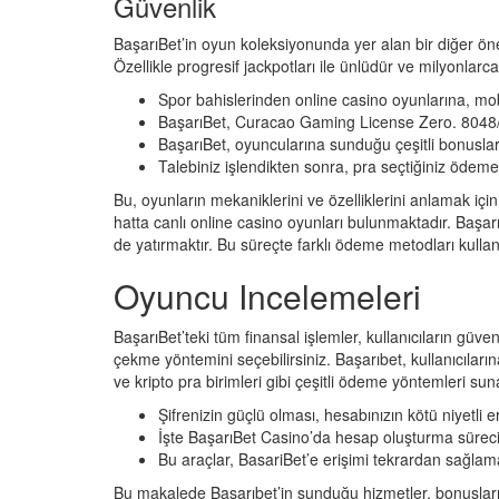
Güvenlik
BaşarıBet’in oyun koleksiyonunda yer alan bir diğer öne
Özellikle progresif jackpotları ile ünlüdür ve milyonlarc
Spor bahislerinden online casino oyunlarına, m
BaşarıBet, Curacao Gaming License Zero. 8048/JA
BaşarıBet, oyuncularına sunduğu çeşitli bonusla
Talebiniz işlendikten sonra, pra seçtiğiniz ödeme
Bu, oyunların mekaniklerini ve özelliklerini anlamak i
hatta canlı online casino oyunları bulunmaktadır. Başa
de yatırmaktır. Bu süreçte farklı ödeme metodları kullana
Oyuncu Incelemeleri
BaşarıBet’teki tüm finansal işlemler, kullanıcıların güve
çekme yöntemini seçebilirsiniz. Başarıbet, kullanıcıların
ve kripto pra birimleri gibi çeşitli ödeme yöntemleri sun
Şifrenizin güçlü olması, hesabınızın kötü niyetli 
İşte BaşarıBet Casino’da hesap oluşturma süreci
Bu araçlar, BasariBet’e erişimi tekrardan sağlamak
Bu makalede Başarıbet’in sunduğu hizmetler, bonusları,