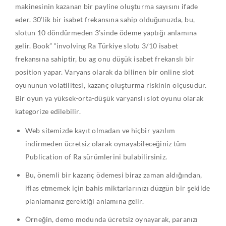
makinesinin kazanan bir payline oluşturma sayısını ifade
eder. 30’lik bir isabet frekansına sahip olduğunuzda, bu,
slotun 10 döndürmeden 3’sinde ödeme yaptığı anlamına
gelir. Book” “involving Ra Türkiye slotu 3/10 isabet
frekansına sahiptir, bu ag onu düşük isabet frekanslı bir
position yapar. Varyans olarak da bilinen bir online slot
oyununun volatilitesi, kazanç oluşturma riskinin ölçüsüdür.
Bir oyun ya yüksek-orta-düşük varyanslı slot oyunu olarak
kategorize edilebilir.
Web sitemizde kayıt olmadan ve hiçbir yazılım
indirmeden ücretsiz olarak oynayabileceğiniz tüm
Publication of Ra sürümlerini bulabilirsiniz.
Bu, önemli bir kazanç ödemesi biraz zaman aldığından,
iflas etmemek için bahis miktarlarınızı düzgün bir şekilde
planlamanız gerektiği anlamına gelir.
Örneğin, demo modunda ücretsiz oynayarak, paranızı