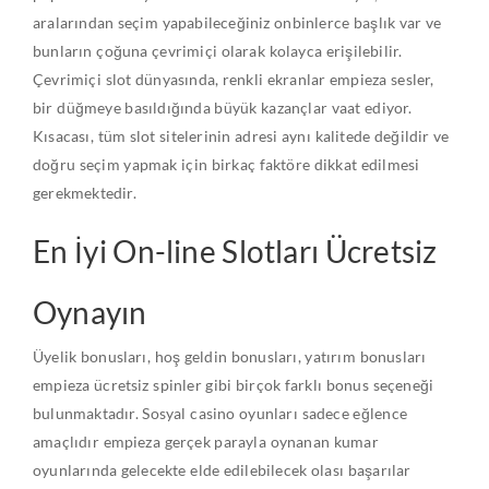
aralarından seçim yapabileceğiniz onbinlerce başlık var ve
bunların çoğuna çevrimiçi olarak kolayca erişilebilir.
Çevrimiçi slot dünyasında, renkli ekranlar empieza sesler,
bir düğmeye basıldığında büyük kazançlar vaat ediyor.
Kısacası, tüm slot sitelerinin adresi aynı kalitede değildir ve
doğru seçim yapmak için birkaç faktöre dikkat edilmesi
gerekmektedir.
En İyi On-line Slotları Ücretsiz
Oynayın
Üyelik bonusları, hoş geldin bonusları, yatırım bonusları
empieza ücretsiz spinler gibi birçok farklı bonus seçeneği
bulunmaktadır. Sosyal casino oyunları sadece eğlence
amaçlıdır empieza gerçek parayla oynanan kumar
oyunlarında gelecekte elde edilebilecek olası başarılar