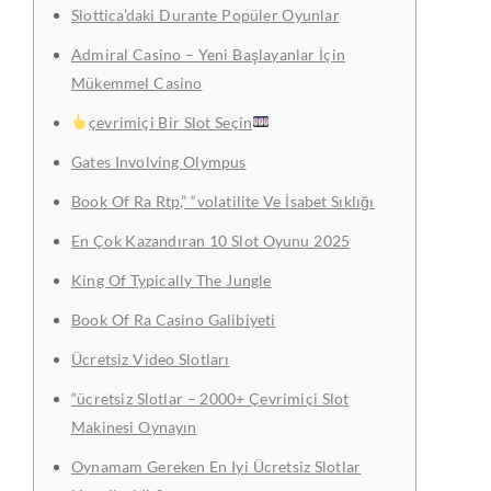
Slottica’daki Durante Popüler Oyunlar
Admiral Casino – Yeni Başlayanlar İçin
Mükemmel Casino
çevrimiçi Bir Slot Seçin
Gates Involving Olympus
Book Of Ra Rtp,” “volatilite Ve İsabet Sıklığı
En Çok Kazandıran 10 Slot Oyunu 2025
King Of Typically The Jungle
Book Of Ra Casino Galibiyeti
Ücretsiz Video Slotları
“ücretsiz Slotlar – 2000+ Çevrimiçi Slot
Makinesi Oynayın
Oynamam Gereken En Iyi Ücretsiz Slotlar