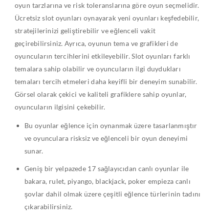
oyun tarzlarına ve risk toleranslarına göre oyun seçmelidir.
Ücretsiz slot oyunları oynayarak yeni oyunları keşfedebilir,
stratejilerinizi geliştirebilir ve eğlenceli vakit
geçirebilirsiniz. Ayrıca, oyunun tema ve grafikleri de
oyuncuların tercihlerini etkileyebilir. Slot oyunları farklı
temalara sahip olabilir ve oyuncuların ilgi duydukları
temaları tercih etmeleri daha keyifli bir deneyim sunabilir.
Görsel olarak çekici ve kaliteli grafiklere sahip oyunlar,
oyuncuların ilgisini çekebilir.
Bu oyunlar eğlence için oynanmak üzere tasarlanmıştır
ve oyunculara risksiz ve eğlenceli bir oyun deneyimi
sunar.
Geniş bir yelpazede 17 sağlayıcıdan canlı oyunlar ile
bakara, rulet, piyango, blackjack, poker empieza canlı
şovlar dahil olmak üzere çeşitli eğlence türlerinin tadını
çıkarabilirsiniz.