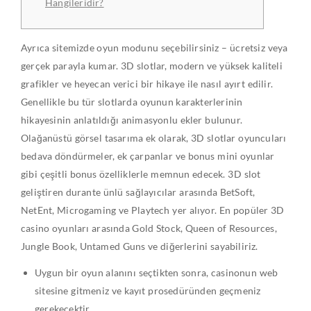
Hangileridir?
Ayrıca sitemizde oyun modunu seçebilirsiniz – ücretsiz veya
gerçek parayla kumar. 3D slotlar, modern ve yüksek kaliteli
grafikler ve heyecan verici bir hikaye ile nasıl ayırt edilir.
Genellikle bu tür slotlarda oyunun karakterlerinin
hikayesinin anlatıldığı animasyonlu ekler bulunur.
Olağanüstü görsel tasarıma ek olarak, 3D slotlar oyuncuları
bedava döndürmeler, ek çarpanlar ve bonus mini oyunlar
gibi çeşitli bonus özelliklerle memnun edecek. 3D slot
geliştiren durante ünlü sağlayıcılar arasında BetSoft,
NetEnt, Microgaming ve Playtech yer alıyor. En popüler 3D
casino oyunları arasında Gold Stock, Queen of Resources,
Jungle Book, Untamed Guns ve diğerlerini sayabiliriz.
Uygun bir oyun alanını seçtikten sonra, casinonun web
sitesine gitmeniz ve kayıt prosedüründen geçmeniz
gerekecektir.