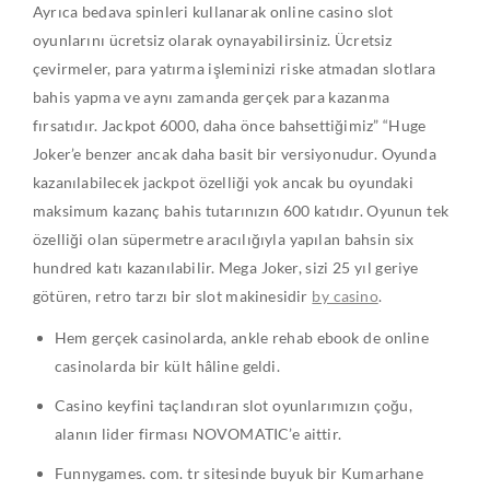
Ayrıca bedava spinleri kullanarak online casino slot
oyunlarını ücretsiz olarak oynayabilirsiniz. Ücretsiz
çevirmeler, para yatırma işleminizi riske atmadan slotlara
bahis yapma ve aynı zamanda gerçek para kazanma
fırsatıdır. Jackpot 6000, daha önce bahsettiğimiz” “Huge
Joker’e benzer ancak daha basit bir versiyonudur. Oyunda
kazanılabilecek jackpot özelliği yok ancak bu oyundaki
maksimum kazanç bahis tutarınızın 600 katıdır. Oyunun tek
özelliği olan süpermetre aracılığıyla yapılan bahsin six
hundred katı kazanılabilir. Mega Joker, sizi 25 yıl geriye
götüren, retro tarzı bir slot makinesidir
by casino
.
Hem gerçek casinolarda, ankle rehab ebook de online
casinolarda bir kült hâline geldi.
Casino keyfini taçlandıran slot oyunlarımızın çoğu,
alanın lider firması NOVOMATIC’e aittir.
Funnygames. com. tr sitesinde buyuk bir Kumarhane