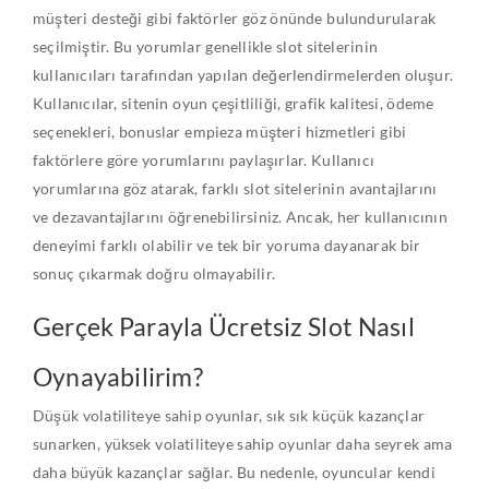
müşteri desteği gibi faktörler göz önünde bulundurularak
seçilmiştir. Bu yorumlar genellikle slot sitelerinin
kullanıcıları tarafından yapılan değerlendirmelerden oluşur.
Kullanıcılar, sitenin oyun çeşitliliği, grafik kalitesi, ödeme
seçenekleri, bonuslar empieza müşteri hizmetleri gibi
faktörlere göre yorumlarını paylaşırlar. Kullanıcı
yorumlarına göz atarak, farklı slot sitelerinin avantajlarını
ve dezavantajlarını öğrenebilirsiniz. Ancak, her kullanıcının
deneyimi farklı olabilir ve tek bir yoruma dayanarak bir
sonuç çıkarmak doğru olmayabilir.
Gerçek Parayla Ücretsiz Slot Nasıl
Oynayabilirim?
Düşük volatiliteye sahip oyunlar, sık sık küçük kazançlar
sunarken, yüksek volatiliteye sahip oyunlar daha seyrek ama
daha büyük kazançlar sağlar. Bu nedenle, oyuncular kendi