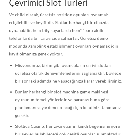
Çevrimiçi Slot Türleri
Ve child olarak, ücretsiz position oyunları oynamak
erişilebilir ve keyiflidir. Slotlar herhangi bir cihazda
oynanabilir, hem bilgisayarlarda hem” “para akıllı
telefonlarda bir tarayıcıda çalışırlar. Ücretsiz demo
modunda gambling establishment oyunları oynamak için
kayıt olmanıza gerek yoktur.
Misyonumuz, bizim gibi oyuncuların en iyi slotları
ücretsiz olarak deneyimlemelerini sağlamaktır, böylece
bir sonraki adımda ne yapacağınıza karar verebilirsiniz.
Bunlar herhangi bir slot machine game makinesi
oyununun temel yönleridir ve paranızı buna göre
planlamanıza yardımcı olacağı için kendinizi tanımanız
gerekir.
Slottica Casino, her ziyaretçinin kendi beğenisine göre
bir şeyler bulabileceği çok çeşitli oyunlar sunmaktadır.