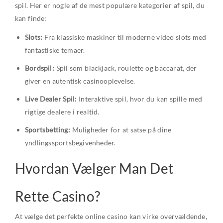
spil. Her er nogle af de mest populære kategorier af spil, du
kan finde:
Slots:
Fra klassiske maskiner til moderne video slots med
fantastiske temaer.
Bordspil:
Spil som blackjack, roulette og baccarat, der
giver en autentisk casinooplevelse.
Live Dealer Spil:
Interaktive spil, hvor du kan spille med
rigtige dealere i realtid.
Sportsbetting:
Muligheder for at satse på dine
yndlingssportsbegivenheder.
Hvordan Vælger Man Det
Rette Casino?
At vælge det perfekte online casino kan virke overvældende,