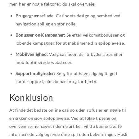
men her er nogle faktorer, du skal overveje:
Brugergrænseflade:
Casinoets design og nemhed ved
navigation spiller en stor rolle.
Bonusser og Kampagner:
Se efter velkomstbonusser og
løbende kampagner for at maksimere din spiloplevelse.
Mobilvenlighed:
Vælg casinoer, der tilbyder apps eller
mobiloptimerede websteder.
Supportmuligheder:
Sørg for at have adgang til god
kundesupport, når du har brug for hjælp.
Konklusion
At finde det bedste online casino uden rofus er en nøgle til
en sikker og sjov spiloplevelse. Ved at følge tipsene og
overvejelserne nævnt i denne artikel, vil du kunne træffe
informerede valg og nyde dine spil uden bekymringer. Husk