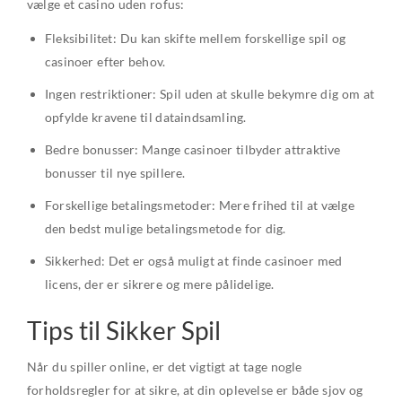
vælge et casino uden rofus:
Fleksibilitet: Du kan skifte mellem forskellige spil og
casinoer efter behov.
Ingen restriktioner: Spil uden at skulle bekymre dig om at
opfylde kravene til dataindsamling.
Bedre bonusser: Mange casinoer tilbyder attraktive
bonusser til nye spillere.
Forskellige betalingsmetoder: Mere frihed til at vælge
den bedst mulige betalingsmetode for dig.
Sikkerhed: Det er også muligt at finde casinoer med
licens, der er sikrere og mere pålidelige.
Tips til Sikker Spil
Når du spiller online, er det vigtigt at tage nogle
forholdsregler for at sikre, at din oplevelse er både sjov og