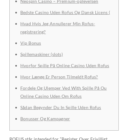
Neospin Casino – Premium-oplevelsen
Bedste Casino Uden Rofus Og Dansk Licens (
Hvad Hvis Jeg Annullerer Min Rofus-
registrering?
Vip Bonus
Spillemaskiner (slots)
Hvorfor Spille På Online Casino Uden Rofus
Hvor Længe Er Person Tilmeldt Rofus?
Fordele Og Ulemper Ved With Spille På Ou
Online Casino Uden Om Rofus
Sådan Begynder Du In Spille Uden Rofus
Bonusser Og Kampagner
ROFUS står intended for “Register Over Frivilligt