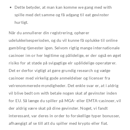
Dette betyder, at man kan komme we gang med with
spille med det samme og få adgang til eat gevinster
hurtigt.
Når du annullerer din registrering, ophører
udelukkelsesperioden, og du vil kunne få oplukke til online
gambling-tjenester igen. Selvom rigtig mange internationale
casinoer im or her legitime og pålidelige, er der også en øget
risiko for at støde på svigagtige elr upålidelige operatører.
Det er derfor vigtigt at gøre grundig research og vælge
casinoer med virkelig gode anmeldelser og licenser fra
velrenommerede myndigheder. Det enkle svar er, at i aldrig
vil blive bedt om with betale nogen skat af gevinster inden
for EU. Så længe du spiller på MGA- eller EMTA-casinoer, vil
der aldrig være skat på dine gevinster. Noget, vi fandt
interessant, var deres in order to forskellige typer bonusser,
afhængigt af se till att du spiller med krypto eller fiat.