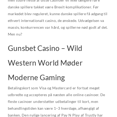
men sobre fleste af disse casinoer vil ikke længere røre
danske spillere takket være Brexit-komplikationer. Før
markedet blev reguleret, kunne danske spillere få adgang til
ethvert internationalt casino, de ønskede. Udvælgelsen va
massiv, konkurrencen var hård, og spillerne nød godt af det.
Men nu?
Gunsbet Casino – Wild
Western World Møder
Moderne Gaming
Betalingskort som Visa og Mastercard er fortsat meget
udbredte og accepteres på næsten alle online casinoer. De
fleste casinoer understøtter udbetalinger til kort, men
behandlingstiden kan være 1–3 hverdage, afhængigt af
banken. Den nylige lancering af Pay N Play af Trustly har