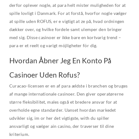
derfor oplever nogle, at para helt mister muligheden for at
spille lovligt i Danmark. For at forstå, hvorfor nogle vælger
at spille uden ROFUS, er e vigtigt at ze på, hvad ordningen
dækker over, og hvilke fordele samt ulemper den bringer
med sig. Disse casinoer er ikke bare en kortvarig trend –
para er et reelt og varigt möjligheter för dig.
Hvordan Åbner Jeg En Konto På
Casinoer Uden Rofus?
Curacao-licensen er en af para ældste i branchen og bruges
af mange internationale casinoer. Den giver operatørerne
større fleksibilitet, males også et bredere ansvar for at
overholde egne standarder. Uanset hvordan markedet
udvikler sig, im or her det vigtigste, with du spiller
ansvarligt og vælger ain casino, der traverser til dine
kriterium.