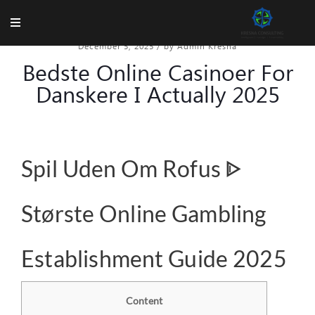
December 5, 2025
/
by Admin Kresna
Bedste Online Casinoer For
Danskere I Actually 2025
Spil Uden Om Rofus ᐈ
Største Online Gambling
Establishment Guide 2025
Content