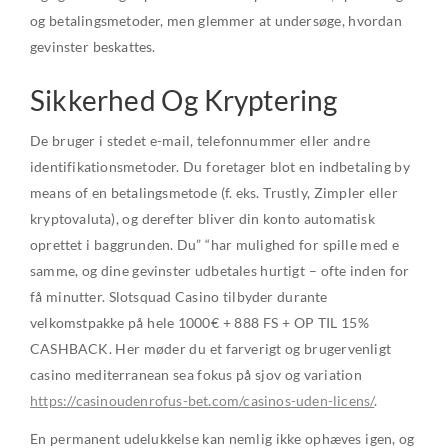
og betalingsmetoder, men glemmer at undersøge, hvordan
gevinster beskattes.
Sikkerhed Og Kryptering
De bruger i stedet e-mail, telefonnummer eller andre
identifikationsmetoder. Du foretager blot en indbetaling by
means of en betalingsmetode (f. eks. Trustly, Zimpler eller
kryptovaluta), og derefter bliver din konto automatisk
oprettet i baggrunden. Du” “har mulighed for spille med e
samme, og dine gevinster udbetales hurtigt – ofte inden for
få minutter. Slotsquad Casino tilbyder durante
velkomstpakke på hele 1000€ + 888 FS + OP TIL 15%
CASHBACK. Her møder du et farverigt og brugervenligt
casino mediterranean sea fokus på sjov og variation
https://casinoudenrofus-bet.com/casinos-uden-licens/
.
En permanent udelukkelse kan nemlig ikke ophæves igen, og