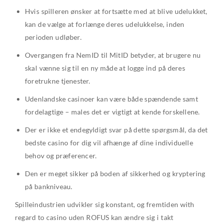
Hvis spilleren ønsker at fortsætte med at blive udelukket,
kan de vælge at forlænge deres udelukkelse, inden
perioden udløber.
Overgangen fra NemID til MitID betyder, at brugere nu
skal vænne sig til en ny måde at logge ind på deres
foretrukne tjenester.
Udenlandske casinoer kan være både spændende samt
fordelagtige – males det er vigtigt at kende forskellene.
Der er ikke et endegyldigt svar på dette spørgsmål, da det
bedste casino for dig vil afhænge af dine individuelle
behov og præferencer.
Den er meget sikker på boden af sikkerhed og kryptering
på bankniveau.
Spilleindustrien udvikler sig konstant, og fremtiden with
regard to casino uden ROFUS kan ændre sig i takt