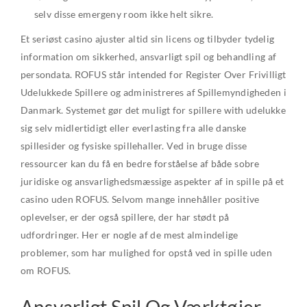
selv disse emergeny room ikke helt sikre.
Et seriøst casino ajuster altid sin licens og tilbyder tydelig
information om sikkerhed, ansvarligt spil og behandling af
persondata. ROFUS står intended for Register Over Frivilligt
Udelukkede Spillere og administreres af Spillemyndigheden i
Danmark. Systemet gør det muligt for spillere with udelukke
sig selv midlertidigt eller everlasting fra alle danske
spillesider og fysiske spillehaller. Ved in bruge disse
ressourcer kan du få en bedre forståelse af både sobre
juridiske og ansvarlighedsmæssige aspekter af in spille på et
casino uden ROFUS. Selvom mange innehåller positive
oplevelser, er der også spillere, der har stødt på
udfordringer. Her er nogle af de mest almindelige
problemer, som har mulighed for opstå ved in spille uden
om ROFUS.