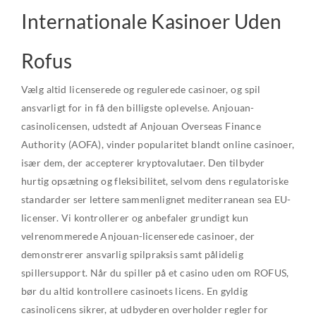
Internationale Kasinoer Uden
Rofus
Vælg altid licenserede og regulerede casinoer, og spil
ansvarligt for in få den billigste oplevelse. Anjouan-
casinolicensen, udstedt af Anjouan Overseas Finance
Authority (AOFA), vinder popularitet blandt online casinoer,
især dem, der accepterer kryptovalutaer. Den tilbyder
hurtig opsætning og fleksibilitet, selvom dens regulatoriske
standarder ser lettere sammenlignet mediterranean sea EU-
licenser. Vi kontrollerer og anbefaler grundigt kun
velrenommerede Anjouan-licenserede casinoer, der
demonstrerer ansvarlig spilpraksis samt pålidelig
spillersupport. Når du spiller på et casino uden om ROFUS,
bør du altid kontrollere casinoets licens. En gyldig
casinolicens sikrer, at udbyderen overholder regler for