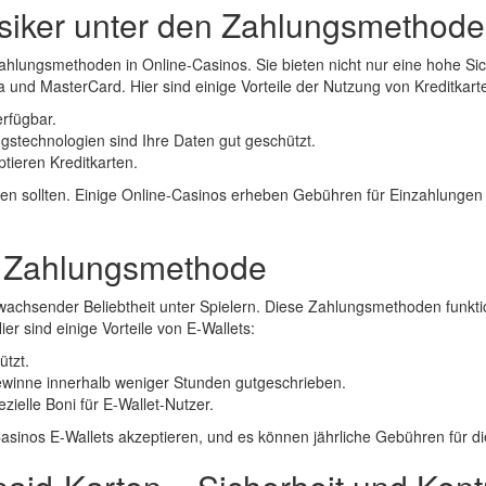
assiker unter den Zahlungsmethod
Zahlungsmethoden in Online-Casinos. Sie bieten nicht nur eine hohe Si
a und MasterCard. Hier sind einige Vorteile der Nutzung von Kreditkart
erfügbar.
stechnologien sind Ihre Daten gut geschützt.
tieren Kreditkarten.
hten sollten. Einige Online-Casinos erheben Gebühren für Einzahlungen 
le Zahlungsmethode
h wachsender Beliebtheit unter Spielern. Diese Zahlungsmethoden funkti
er sind einige Vorteile von E-Wallets:
ützt.
winne innerhalb weniger Stunden gutgeschrieben.
ielle Boni für E-Wallet-Nutzer.
Casinos E-Wallets akzeptieren, und es können jährliche Gebühren für di