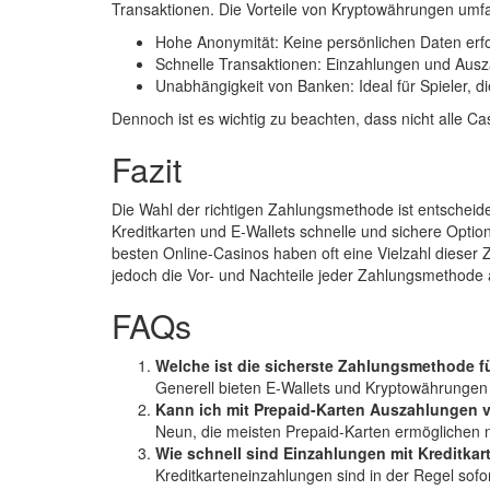
Transaktionen. Die Vorteile von Kryptowährungen umf
Hohe Anonymität: Keine persönlichen Daten erfo
Schnelle Transaktionen: Einzahlungen und Ausz
Unabhängigkeit von Banken: Ideal für Spieler, di
Dennoch ist es wichtig zu beachten, dass nicht alle C
Fazit
Die Wahl der richtigen Zahlungsmethode ist entscheide
Kreditkarten und E-Wallets schnelle und sichere Option
besten Online-Casinos haben oft eine Vielzahl dieser
jedoch die Vor- und Nachteile jeder Zahlungsmethode 
FAQs
Welche ist die sicherste Zahlungsmethode f
Generell bieten E-Wallets und Kryptowährungen 
Kann ich mit Prepaid-Karten Auszahlungen
Neun, die meisten Prepaid-Karten ermöglichen 
Wie schnell sind Einzahlungen mit Kreditkar
Kreditkarteneinzahlungen sind in der Regel sofor