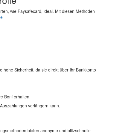
olle
ten, wie Paysafecard, ideal. Mit diesen Methoden
ne
 hohe Sicherheit, da sie direkt über Ihr Bankkonto
e Boni erhalten.
 Auszahlungen verlängern kann.
ungsmethoden bieten anonyme und blitzschnelle