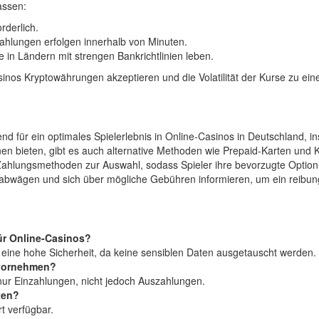
assen:
rderlich.
ahlungen erfolgen innerhalb von Minuten.
e in Ländern mit strengen Bankrichtlinien leben.
asinos Kryptowährungen akzeptieren und die Volatilität der Kurse zu ei
nd für ein optimales Spielerlebnis in Online-Casinos in Deutschland,
en bieten, gibt es auch alternative Methoden wie Prepaid-Karten und K
 Zahlungsmethoden zur Auswahl, sodass Spieler ihre bevorzugte Option
abwägen und sich über mögliche Gebühren informieren, um ein reibung
ür Online-Casinos?
eine hohe Sicherheit, da keine sensiblen Daten ausgetauscht werden.
 vornehmen?
nur Einzahlungen, nicht jedoch Auszahlungen.
ten?
t verfügbar.