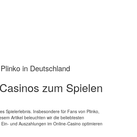
Plinko in Deutschland
-Casinos zum Spielen
es Spielerlebnis. Insbesondere für Fans von Plinko,
esem Artikel beleuchten wir die beliebtesten
e Ein- und Auszahlungen im Online-Casino optimieren