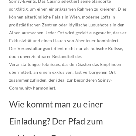
Spinsy-Events. Das Casino selektiert seine Standorte
sorgfältig, um einen einprägsamen Rahmen zu kreieren. Dies
können altertümliche Palais in Wien, moderne Lofts in
großstädtischen Zentren oder idyllische Luxushotels in den
Alpen ausmachen. Jeder Ort wird gezielt ausgesucht, dass er
Exklusivität und einen Hauch von Abenteuer kombiniert.
Der Veranstaltungsort dient nicht nur als hübsche Kulisse,
doch unverzichtbarer Bestandteil des
Veranstaltungserlebnisses, das den Gästen das Empfinden
übermittelt, an einem exklusiven, fast verborgenen Ort
zusammenzufinden, der ideal zur besonderen Spinsy-
Community harmoniert.
Wie kommt man zu einer
Einladung? Der Pfad zum