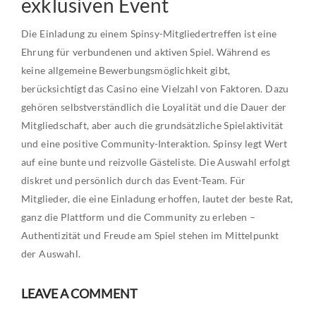
exklusiven Event
Die Einladung zu einem Spinsy-Mitgliedertreffen ist eine
Ehrung für verbundenen und aktiven Spiel. Während es
keine allgemeine Bewerbungsmöglichkeit gibt,
berücksichtigt das Casino eine Vielzahl von Faktoren. Dazu
gehören selbstverständlich die Loyalität und die Dauer der
Mitgliedschaft, aber auch die grundsätzliche Spielaktivität
und eine positive Community-Interaktion. Spinsy legt Wert
auf eine bunte und reizvolle Gästeliste. Die Auswahl erfolgt
diskret und persönlich durch das Event-Team. Für
Mitglieder, die eine Einladung erhoffen, lautet der beste Rat,
ganz die Plattform und die Community zu erleben –
Authentizität und Freude am Spiel stehen im Mittelpunkt
der Auswahl.
LEAVE A COMMENT