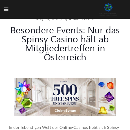
May 19, 2026
/
by Admin Kresna
Besondere Events: Nur das
Spinsy Casino hält ab
Mitgliedertreffen in
Österreich
In der lebendigen Welt der Online-Casinos hebt sich Spinsy