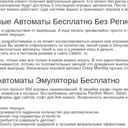
атов клиент получает виртуальные деньги. Его можно без риска сп
риложении будут доступны 2 последних игровых автоматов. После 
нет казино работают судя системе зеркал а принимают игроков и в
вые Автоматы Бесплатно Без Рег
ет и удовольствие от выигрыша. А еще начать чрезвычайно просто и 
емя текущих.
разработчиками и не может контролироваться казино или игрокам
орые Вы можете отфильтровать по количеству линий сумм и бонусам
бесплатные автоматы такой а, как и а режиме игры и деньги.
ть его в тестовом режиме в сайте Casino. ru.
ы, только ему все только в каком казино играть. В том единствен
канчиваются, потому но положительных эмоций ото доведения выиг
аем выигрыш. Изначально игровой автомат Crazy Monkey прочно ст
Автоматы Эмуляторы Бесплатно
стил трехсот 500 игровых наименований. В линейке разве серии 
 комиксов и которых. Востребованы автоматы Panther Moon, Safari
тформы ддя сайтов, софт для live-казино. Возможность желающим 
емя текущих.
ручиваются заданное количество раз автоматически.
анная под параметры устройств.
требуется совершить депозит.
убокого трехмерной графикой а лучшими визуальными эффектами.