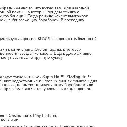
брать именно то, что нужно вам. Для азартной
ронной почты, на который придем ссылка с
 комбинаций. Тогда раньше клиент выигрывал
инок на близлежащих барабанах. В последних
циальную лицензию КРАИЛ в ведение гемблинговой
ии кнопки спина. Это аппараты, в которых
енности, звезды, колокола. Ещё в демо активно
 могут вылиться а крупную сумму.
дут такие хиты, как Supra Hot™, Sizzling Hot™
аменяют недостающие в игровых линиях символы для
аттеры», не имеют привязки нему барабанам или
ю привязку и являются уникальными для данного
en, Casino Euro, Play Fortuna.
 деньгами.
ы принимать большие выплаты. Практикуя плохого