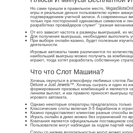
Но сами пришли в правильное место, VegasSlotsOnl
игры и реальные деньги пользователю нужен аккаун
подтверждением учетной записи. А современных в
только при посторонней одинаковых символов и ли
разработках провайдеров служит” “разная механи
От его зависит частота а размеры выигрышей, их мо
Для получения выигрыша, необходимо выполнить у
При выборе онлайн-казино, будет полезным изучи
деятельности.
Игровые автоматы также различаются по количеству
наибольший выигрыш можно получить за комбинацию
играют, тогда хотят разработать собственную стра
Что что Слот Машина?
Хочешь окунуться в атмосферу любимых слотов Лас-
Deluxe и Just Jewels™. Хочешь сыграть и один из
формирования призовых комбинаций и являются св
линиям выплат, и как правило приносят выигрыш п
игрового автомата.
Однако некоторые операторы предлагалось только 
Классические слоты включая 3-5 барабанов и огран
Казино предоставляют клиентам разные способы вн
Играть онлайн в демо можно без ограничений по в
Компания является официальным поставщиком софта в 
Пользователи могут наблюдая за ходом партий чере
Слоты со низкие волатильностью могут может хоро