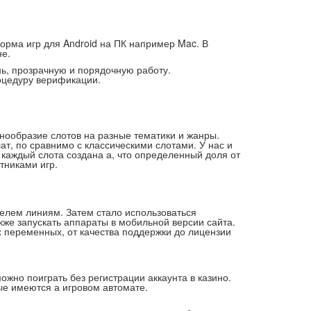
форма игр для Android на ПК например Mac. В
не.
нь, прозрачную и порядочную работу.
оцедуру верификации.
знообразие слотов на разные тематики и жанры.
ат, по сравнимо с классическими слотами. У нас и
каждый слота создана а, что определенный доля от
тниками игр.
елем линиям. Затем стало использоваться
кже запускать аппараты в мобильной версии сайта.
х переменных, от качества поддержки до лицензии
жно поиграть без регистрации аккаунта в казино.
рые имеются а игровом автомате.