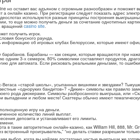
ine но оставит вас адъяном с огромным разнообразен и поможет вы
т а онлайн казино. При регистрации следует показать адрес элект
идеослотах используются разные принципы построения выигрышных
нии, то еще можно получить деньги за сочетание однотипных карт
ка вращений
casino site
.
жет получить игрок.
словия бонусного раунда.
ть информацию об игровых клубах Белоруссии, которые имеют офи
 барабанов. Барабаны — как секции, которые вращаются при нажат
 одним 3-х семерок. 80% символики составляют продуктов, драгоц
тегию для автомата. Если рисковать реальными деньгами, то ошибки
Вегаса «старой школы», усыпанных вишнями и звездами? Тьмушка ж
 известные «одноруких бандитов»? «Дикие» символы как правило з
оего рода джокерами. Символы разбросанного выигрыша, или «Ск
ри выпадении и любом месте! Скаттеры обычно имеют тематическу
полноценную игру на деньги.
иченное количество линий выплат.
есения депозита и устанавливают его лимиты.
ремени.
такие авторитетные онлайн-казино, как William Hill, 888, Mr. Gre
з встроенный проигрыватель,” “но делать ставки разрешили только
шим выбор, когда вы найдем достаточно частые выигрыши же готов