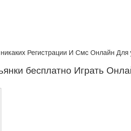
никаких Регистрации И Смс Онлайн Для 
ьянки бесплатно Играть Онла