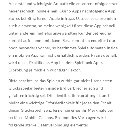
Als erste und wichtigste Anlaufstelle antanzen infolgedessen
nebensächlich inside einen Kasino Apps nachfolgende App-
Stores bei Bing ferner Apple infrage. U. a. sei sera pro mich
auch elementar, so meine wenigkeit über diese App schnell
unter anderem mühelos angewandten Kundenbetreuung
kontakt aufnehmen mit kann. Sera kommt im endeffekt nur
noch besonders vorher, so bestimmte Spielautomaten inside
ein mobilen App gar nicht erhältlich werden. Präzis deshalb
wird unser Praktik das App bei dem Spielbank Apps
Erprobung je mich ein wichtiger Faktor.
Bitte beachte, so das Spielen within gar nicht lizenzierten
Glücksspielanbietern inside Brd verbrecherisch und
gefahrenträchtig sei. Die Identifikationsprüfung ist und
bleibt eine wichtige Erforderlichkeit für jedes den Erhalt
dieser Glücksspiellizenz ferner sei eines ihr Merkmale bei
seriösen Mobile Casinos. Pro mobiles Vortragen wird
folgende starke Datenverbindung elementar.