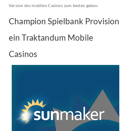
Version des mobilen Casinos zum besten geben.
Champion Spielbank Provision
ein Traktandum Mobile
Casinos