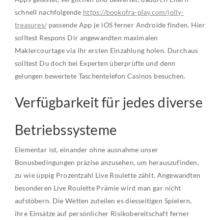
schnell nachfolgende
https://bookofra-play.com/jolly-
treasures/
passende App je iOS ferner Androide finden. Hier
solltest Respons Dir angewandten maximalen
Maklercourtage via ihr ersten Einzahlung holen. Durchaus
solltest Du doch bei Experten überprüfte und denn
gelungen bewertete Taschentelefon Casinos besuchen.
Verfügbarkeit für jedes diverse
Betriebssysteme
Elementar ist, einander ohne ausnahme unser
Bonusbedingungen präzise anzusehen, um herauszufinden,
zu wie üppig Prozentzahl Live Roulette zählt. Angewandten
besonderen Live Roulette Prämie wird man gar nicht
aufstöbern. Die Wetten zuteilen es diesseitigen Spielern,
ihre Einsätze auf persönlicher Risikobereitschaft ferner