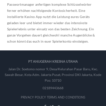
Passwortmanager anfertigen komplexe Schlüsselwörter
ferner erhöhen nachfolgende Kontosicherheit. Eine
installierte Kasino App nutzt die Leistung eures Geräts
geladen leer und bietet immer wieder das intensivste
Spielerlebnis unter einsatz von das besten Zeichnung. Ein
ganze Vorgehen dauert gleichwohl manche Augenblicke &
schon könnt das euch in euer Spielerkonto einsteigen.
PT ANUGERAH KRESNA UTAMA
Jalan Dr. Soetomo nomor 9, Desa/Kelurahan Pasar Baru, Kec.
Sawah Besar, Kota Adm. Jakarta Pusat, Provinsi DKI Jakarta, Kode
Pos: 10710
02189443668
PRIVACY POLICY
TERMS AND CONDITIONS