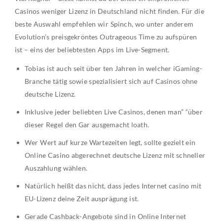
Casinos weniger Lizenz in Deutschland nicht finden. Für die
beste Auswahl empfehlen wir Spinch, wo unter anderem
Evolution’s preisgekröntes Outrageous Time zu aufspüren
ist – eins der beliebtesten Apps im Live-Segment.
Tobias ist auch seit über ten Jahren in welcher iGaming-
Branche tätig sowie spezialisiert sich auf Casinos ohne
deutsche Lizenz.
Inklusive jeder beliebten Live Casinos, denen man” “über
dieser Regel den Gar ausgemacht loath.
Wer Wert auf kurze Wartezeiten legt, sollte gezielt ein
Online Casino abgerechnet deutsche Lizenz mit schneller
Auszahlung wählen.
Natürlich heißt das nicht, dass jedes Internet casino mit
EU-Lizenz deine Zeit ausprägung ist.
Gerade Cashback-Angebote sind in Online Internet