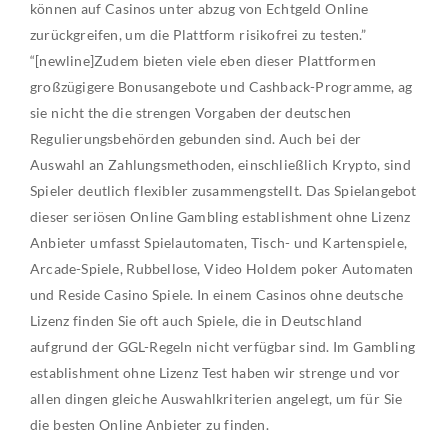
können auf Casinos unter abzug von Echtgeld Online
zurückgreifen, um die Plattform risikofrei zu testen.”
“[newline]Zudem bieten viele eben dieser Plattformen
großzügigere Bonusangebote und Cashback-Programme, ag
sie nicht the die strengen Vorgaben der deutschen
Regulierungsbehörden gebunden sind. Auch bei der
Auswahl an Zahlungsmethoden, einschließlich Krypto, sind
Spieler deutlich flexibler zusammengstellt. Das Spielangebot
dieser seriösen Online Gambling establishment ohne Lizenz
Anbieter umfasst Spielautomaten, Tisch- und Kartenspiele,
Arcade-Spiele, Rubbellose, Video Holdem poker Automaten
und Reside Casino Spiele. In einem Casinos ohne deutsche
Lizenz finden Sie oft auch Spiele, die in Deutschland
aufgrund der GGL-Regeln nicht verfügbar sind. Im Gambling
establishment ohne Lizenz Test haben wir strenge und vor
allen dingen gleiche Auswahlkriterien angelegt, um für Sie
die besten Online Anbieter zu finden.