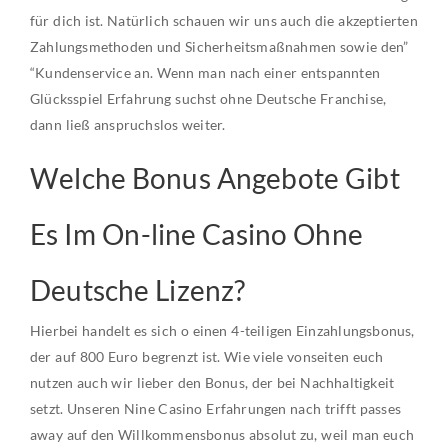
für dich ist. Natürlich schauen wir uns auch die akzeptierten
Zahlungsmethoden und Sicherheitsmaßnahmen sowie den”
“Kundenservice an. Wenn man nach einer entspannten
Glücksspiel Erfahrung suchst ohne Deutsche Franchise,
dann ließ anspruchslos weiter.
Welche Bonus Angebote Gibt
Es Im On-line Casino Ohne
Deutsche Lizenz?
Hierbei handelt es sich o einen 4-teiligen Einzahlungsbonus,
der auf 800 Euro begrenzt ist. Wie viele vonseiten euch
nutzen auch wir lieber den Bonus, der bei Nachhaltigkeit
setzt. Unseren Nine Casino Erfahrungen nach trifft passes
away auf den Willkommensbonus absolut zu, weil man euch