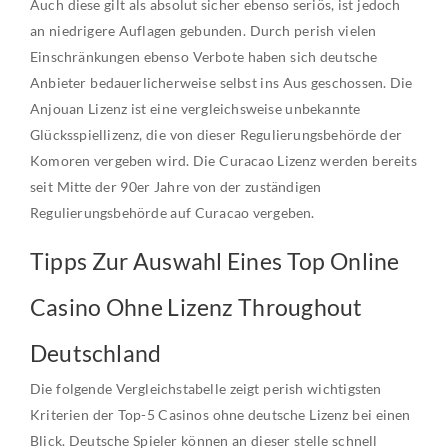
Auch diese gilt als absolut sicher ebenso seriös, ist jedoch
an niedrigere Auflagen gebunden. Durch perish vielen
Einschränkungen ebenso Verbote haben sich deutsche
Anbieter bedauerlicherweise selbst ins Aus geschossen. Die
Anjouan Lizenz ist eine vergleichsweise unbekannte
Glücksspiellizenz, die von dieser Regulierungsbehörde der
Komoren vergeben wird. Die Curacao Lizenz werden bereits
seit Mitte der 90er Jahre von der zuständigen
Regulierungsbehörde auf Curacao vergeben.
Tipps Zur Auswahl Eines Top Online
Casino Ohne Lizenz Throughout
Deutschland
Die folgende Vergleichstabelle zeigt perish wichtigsten
Kriterien der Top-5 Casinos ohne deutsche Lizenz bei einen
Blick. Deutsche Spieler können an dieser stelle schnell