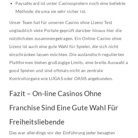
Paysafecard ist unter Casinospielern noch eine beliebte
Methode, de uma sie sehr sicher ist.
Unser Team hat für unseren Casino ohne Lizenz Test
unglaublich viele Portale geprüft darüber hinaus hier die
nützlichsten zusammengetragen. Ein Online-Casino ohne
Lizenz ist auch eine gute Wahl für Spieler, die sich nicht
einschränken lassen möchten. Die ausländisch-regulierten
Plattformen bieten großzügige Limits, eine breite Auswahl a
good Spielen und sind oftmals nicht an zentrale
Kontrollorgane wie LUGAS oder OASIS angebunden.
Fazit – On-line Casinos Ohne
Franchise Sind Eine Gute Wahl Für
Freiheitsliebende
Das war allerdings vor der Einführung jeder besagten