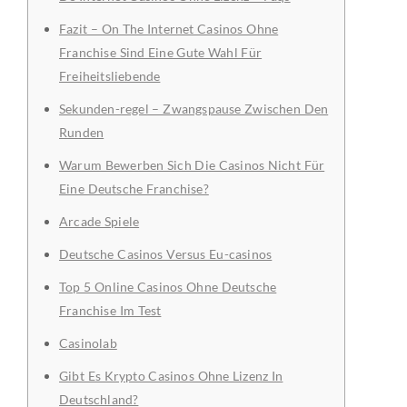
Fazit – On The Internet Casinos Ohne
Franchise Sind Eine Gute Wahl Für
Freiheitsliebende
Sekunden-regel – Zwangspause Zwischen Den
Runden
Warum Bewerben Sich Die Casinos Nicht Für
Eine Deutsche Franchise?
Arcade Spiele
Deutsche Casinos Versus Eu-casinos
Top 5 Online Casinos Ohne Deutsche
Franchise Im Test
Casinolab
Gibt Es Krypto Casinos Ohne Lizenz In
Deutschland?