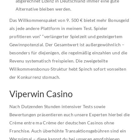
abgerechnet Lizenz in Deutschland immer eine gute
Alternative bleiben werden.
Das Willkommenspaket von 9. 500 € bietet mehr Bonusgeld
als jede andere Plattform in meinem Test. Spieler
profitieren von” “verlängerter Spielzeit und gesteigertem
Gewinnpotenzial. Der Gesamtwert ist außergewöhnlich –
besonders für diejenigen, die regelmäßig einzahlen und die
Revenu systematisch freispielen. Die zweigeteilte
Willkommensbonus-Struktur hebt Spinch sofort vonseiten
der Konkurrenz stomach.
Viperwin Casino
Nach Dutzenden Stunden intensiver Tests sowie
Bewertungen präsentieren euch unsere Experten hierbei die
Crème entre ma Crème der deutschen Casinos ohne
Franchise. Auch überhöhte Transaktionsgebühren sind ein
Warnsignal – diese kannst du bei unseren empfohlenen