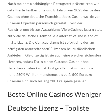
Nach meinem unabhängigen Betrugstest präsentieren wir
detaillierte Testberichte und Erfahrungen 2025 der besten
Casinos ohne deutsche Franchise. Jedes Casino wurde von
unseren Experten persönlich getestet – von der
Registrierung bis zur Auszahlung. Viele Casinos lagern statt
auf viele deutsche Lizenz bei die alternative The island of
malta Lizenz. Die Curacao Lizenz ist sofort eine der am
häufigsten anzutreffenden” “Lizenzen bei ausländischen
Anbietern. Gleichzeitig ist sie auch eine welcher sichersten
Lizenzen, sodass Du in einem Curacao Casino ohne
Bedenken spielen kannst. Gut gefallen hat mir auch der
hohe 250% Willkommensbonus bis zu 2. 500 Euro, zu
unserem sich auch bislang 200 Freispiele gesellen.
Beste Online Casinos Weniger
Deutsche Lizenz – Topliste