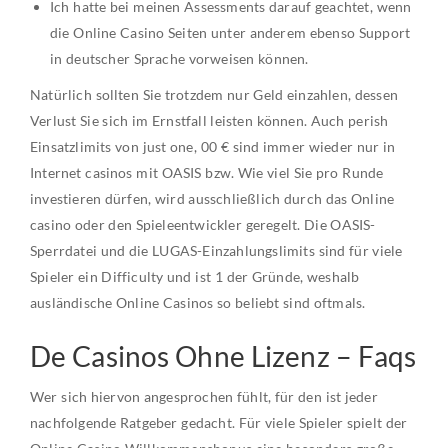
Ich hatte bei meinen Assessments darauf geachtet, wenn
die Online Casino Seiten unter anderem ebenso Support
in deutscher Sprache vorweisen können.
Natürlich sollten Sie trotzdem nur Geld einzahlen, dessen
Verlust Sie sich im Ernstfall leisten können. Auch perish
Einsatzlimits von just one, 00 € sind immer wieder nur in
Internet casinos mit OASIS bzw. Wie viel Sie pro Runde
investieren dürfen, wird ausschließlich durch das Online
casino oder den Spieleentwickler geregelt. Die OASIS-
Sperrdatei und die LUGAS-Einzahlungslimits sind für viele
Spieler ein Difficulty und ist 1 der Gründe, weshalb
ausländische Online Casinos so beliebt sind oftmals.
De Casinos Ohne Lizenz – Faqs
Wer sich hiervon angesprochen fühlt, für den ist jeder
nachfolgende Ratgeber gedacht. Für viele Spieler spielt der