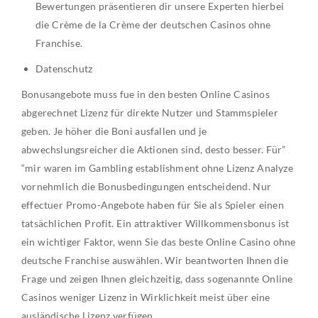
Bewertungen präsentieren dir unsere Experten hierbei
die Crème de la Crème der deutschen Casinos ohne
Franchise.
Datenschutz
Bonusangebote muss fue in den besten Online Casinos
abgerechnet Lizenz für direkte Nutzer und Stammspieler
geben. Je höher die Boni ausfallen und je
abwechslungsreicher die Aktionen sind, desto besser. Für”
“mir waren im Gambling establishment ohne Lizenz Analyze
vornehmlich die Bonusbedingungen entscheidend. Nur
effectuer Promo-Angebote haben für Sie als Spieler einen
tatsächlichen Profit. Ein attraktiver Willkommensbonus ist
ein wichtiger Faktor, wenn Sie das beste Online Casino ohne
deutsche Franchise auswählen. Wir beantworten Ihnen die
Frage und zeigen Ihnen gleichzeitig, dass sogenannte Online
Casinos weniger Lizenz in Wirklichkeit meist über eine
ausländische Lizenz verfügen.