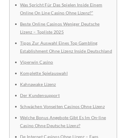
Was Spricht Für Das Spielen Inside Einem
Online On Line Casino Ohne Lizenz?”
Beste Online Casinos Weniger Deutsche
Lizenz – Topliste 2025
Tipps Zur Auswahl Eines Top Gambling
Establishment Ohne Lizenz Inside Deutschland
Viperwin Casino
Komplette Spielauswahl
Kahnawake Lizenz
Der Kundensupport
Schwächen Vonseiten Casinos Ohne Lizenz
Welche Bonus Angebote Gibt Es Im On-line
Casino Ohne Deutsche Lizenz?
De Internet Casinos Ohne Lizenz – Faqs