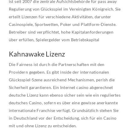
ist seit 2007 die zentrale Aufsichtsbehörde für pass away
Regulierung von Glücksspiel im Vereinigten Königreich. Sie
erteilt Lizenzen für verschiedene Aktivitäten, darunter
Casinospiele, Sportwetten, Poker und Plattform-Dienste.
Betreiber sind verpflichtet, hohe Kapitalanforderungen
über erfüllen, Spielergelder vom Betriebskapital
Kahnawake Lizenz
Die Fairness ist durch die Partnerschaften mit den
Providern gegeben. Es gibt inside der internationalen
Glücksspiel-Szene ausreichend Mechanismen, perish die
Sicherheit garantieren. Ein Internet casino abgerechnet
deutsche Lizenz kann ebenso sicher sein wie ein reguliertes
deutsches Casino, sofern es über eine gewisse anerkannte
internationale Franchise verfügt. Grundsätzlich stehen Sie
in Deutschland vor der Entscheidung, sich für ein Casino
mit und ohne Lizenz zu entscheiden.