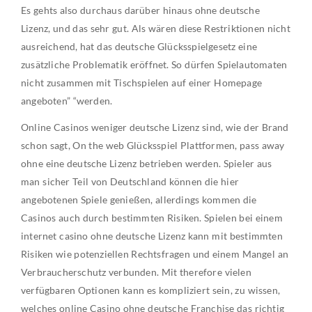
Es gehts also durchaus darüber hinaus ohne deutsche
Lizenz, und das sehr gut. Als wären diese Restriktionen nicht
ausreichend, hat das deutsche Glücksspielgesetz eine
zusätzliche Problematik eröffnet. So dürfen Spielautomaten
nicht zusammen mit Tischspielen auf einer Homepage
angeboten” “werden.
Online Casinos weniger deutsche Lizenz sind, wie der Brand
schon sagt, On the web Glücksspiel Plattformen, pass away
ohne eine deutsche Lizenz betrieben werden. Spieler aus
man sicher Teil von Deutschland können die hier
angebotenen Spiele genießen, allerdings kommen die
Casinos auch durch bestimmten Risiken. Spielen bei einem
internet casino ohne deutsche Lizenz kann mit bestimmten
Risiken wie potenziellen Rechtsfragen und einem Mangel an
Verbraucherschutz verbunden. Mit therefore vielen
verfügbaren Optionen kann es kompliziert sein, zu wissen,
welches online Casino ohne deutsche Franchise das richtig