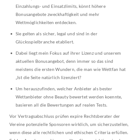
Einzahlungs- und Einsatzlimits, könnt höhere
Bonusangebote zweckhaftigkeit und mehr
Wettmöglichkeiten entdecken.
Sie gelten als sicher, legal und sind in der
Glücksspielbranche etabliert.
Dabei liegt mein Fokus auf ihrer Lizenz und unserem
aktuellen Bonusangebot, denn immer so das sind
meistens die ersten Wundern, die man wie Wettfan hat
„Ist die Seite natürlich lizenziert?
Um herauszufinden, welcher Anbieter als bester
Wettanbieter ohne Beauty bewertet werden koennte,
basieren all die Bewertungen auf realen Tests.
Vor Vertragsabschluss prüfen expire Rechtsberater der
Vereine potenzielle Sponsoren wirklich, um sicherzustellen,
wenn diese alle rechtlichen und ethischen Criteria erfüllen.