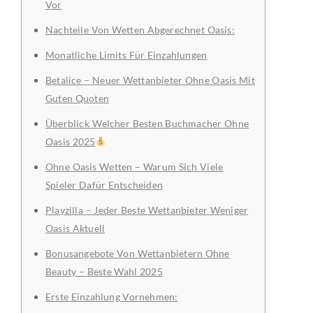
Vor
Nachteile Von Wetten Abgerechnet Oasis:
Monatliche Limits Für Einzahlungen
Betalice – Neuer Wettanbieter Ohne Oasis Mit
Guten Quoten
Überblick Welcher Besten Buchmacher Ohne
Oasis 2025
Ohne Oasis Wetten – Warum Sich Viele
Spieler Dafür Entscheiden
Playzilla – Jeder Beste Wettanbieter Weniger
Oasis Aktuell
Bonusangebote Von Wettanbietern Ohne
Beauty – Beste Wahl 2025
Erste Einzahlung Vornehmen: