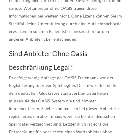
Fehlen Angaben zur Lizenz, sollten Sie vorsichtig sein, denn
seriöse Wettanbieter ohne OASIS tragen diese
Informationen bei weitem nicht. Ohne Lizenz können Sie im
Streitfall keine Unterstützung durch eine Aufsichtsbehörde
erwarten. In solchen Fällen ist es besser, sich für den
anderen Anbieter über entscheiden.
Sind Anbieter Ohne Oasis-
beschränkung Legal?
Es erfolgt wenig Abfrage der OASIS-Datenbank vor der
Registrierung oder vor Spielbeginn. Da sie wirklich nicht
dem deutschen Glücksspielstaatsvertrag unterliegen,
müssen sie das OASIS-System nie und nimmer
implementieren. Spieler können sich bei diesen Anbietern
registrieren, darüber hinaus wenn sie bei der deutschen
Sperrdatei verzeichnet sind. Letztendlich ist echt die
Entscheidung für oder gegen einen Wettanbieter ohne