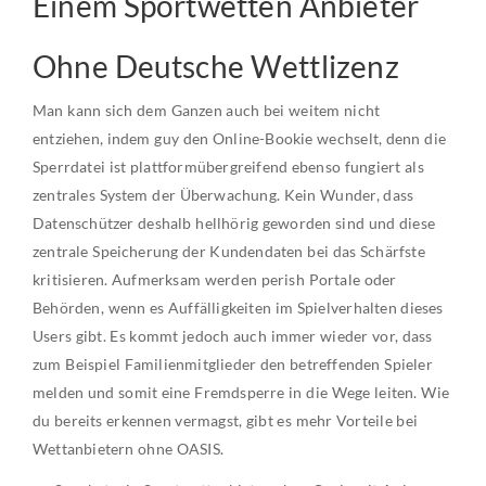
Einem Sportwetten Anbieter
Ohne Deutsche Wettlizenz
Man kann sich dem Ganzen auch bei weitem nicht
entziehen, indem guy den Online-Bookie wechselt, denn die
Sperrdatei ist plattformübergreifend ebenso fungiert als
zentrales System der Überwachung. Kein Wunder, dass
Datenschützer deshalb hellhörig geworden sind und diese
zentrale Speicherung der Kundendaten bei das Schärfste
kritisieren. Aufmerksam werden perish Portale oder
Behörden, wenn es Auffälligkeiten im Spielverhalten dieses
Users gibt. Es kommt jedoch auch immer wieder vor, dass
zum Beispiel Familienmitglieder den betreffenden Spieler
melden und somit eine Fremdsperre in die Wege leiten. Wie
du bereits erkennen vermagst, gibt es mehr Vorteile bei
Wettanbietern ohne OASIS.