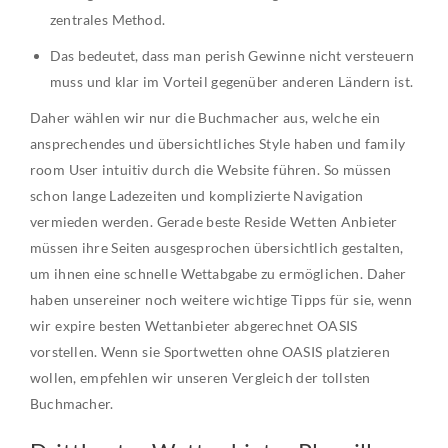
zentrales Method.
Das bedeutet, dass man perish Gewinne nicht versteuern
muss und klar im Vorteil gegenüber anderen Ländern ist.
Daher wählen wir nur die Buchmacher aus, welche ein
ansprechendes und übersichtliches Style haben und family
room User intuitiv durch die Website führen. So müssen
schon lange Ladezeiten und komplizierte Navigation
vermieden werden. Gerade beste Reside Wetten Anbieter
müssen ihre Seiten ausgesprochen übersichtlich gestalten,
um ihnen eine schnelle Wettabgabe zu ermöglichen. Daher
haben unsereiner noch weitere wichtige Tipps für sie, wenn
wir expire besten Wettanbieter abgerechnet OASIS
vorstellen. Wenn sie Sportwetten ohne OASIS platzieren
wollen, empfehlen wir unseren Vergleich der tollsten
Buchmacher.