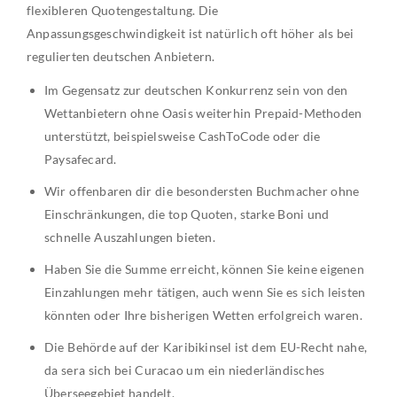
flexibleren Quotengestaltung. Die
Anpassungsgeschwindigkeit ist natürlich oft höher als bei
regulierten deutschen Anbietern.
Im Gegensatz zur deutschen Konkurrenz sein von den
Wettanbietern ohne Oasis weiterhin Prepaid-Methoden
unterstützt, beispielsweise CashToCode oder die
Paysafecard.
Wir offenbaren dir die besondersten Buchmacher ohne
Einschränkungen, die top Quoten, starke Boni und
schnelle Auszahlungen bieten.
Haben Sie die Summe erreicht, können Sie keine eigenen
Einzahlungen mehr tätigen, auch wenn Sie es sich leisten
könnten oder Ihre bisherigen Wetten erfolgreich waren.
Die Behörde auf der Karibikinsel ist dem EU-Recht nahe,
da sera sich bei Curacao um ein niederländisches
Überseegebiet handelt.