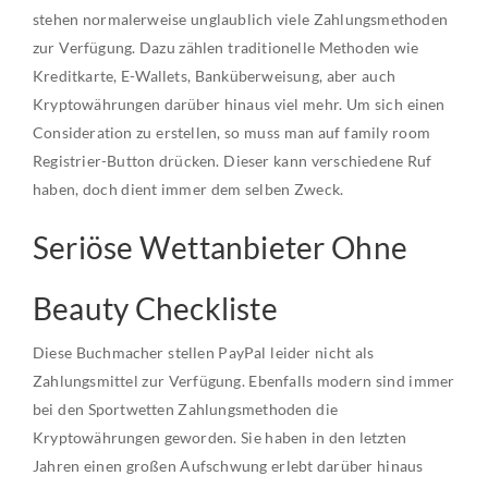
stehen normalerweise unglaublich viele Zahlungsmethoden
zur Verfügung. Dazu zählen traditionelle Methoden wie
Kreditkarte, E-Wallets, Banküberweisung, aber auch
Kryptowährungen darüber hinaus viel mehr. Um sich einen
Consideration zu erstellen, so muss man auf family room
Registrier-Button drücken. Dieser kann verschiedene Ruf
haben, doch dient immer dem selben Zweck.
Seriöse Wettanbieter Ohne
Beauty Checkliste
Diese Buchmacher stellen PayPal leider nicht als
Zahlungsmittel zur Verfügung. Ebenfalls modern sind immer
bei den Sportwetten Zahlungsmethoden die
Kryptowährungen geworden. Sie haben in den letzten
Jahren einen großen Aufschwung erlebt darüber hinaus