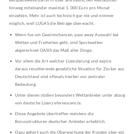
hinweg miteinander maximal 1. 000 Euro pro Monat
einzahlen. Mehr ist auch technisch gar nie und nimmer
möglich, weil LUGAS die Beträge überwacht.
Wenn fue um Gewinnchancen, pass away Auswahl bei
Wetten und Freiheiten geht, sind Sportwetten
abgerechnet OASIS das Maß aller Dinge.
Vor allem die Art welcher Lizenzierung und expire
daraus resultierende gesetzliche Situation für Zocker aus
Deutschland sind oftmals hierbei von zentraler
Bedeutung.
Unter diesen stoßen besonders Wettanbieter unter abzug
von deutsche Lizenz efervescencia.
Diese Angebote übertreffen meistens die
Bonusstrukturen deutscher Anbieter erheblich.
Dazu gehört auch die Überwachung der Kunden über ein