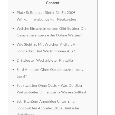
Content
Platz 5: Robocat Bietet Bis Zu 200€
Willkommensbonus Für Neukunden
Welche Einschränkungen Gibt Es über Die
Oasis-spielersperre Bei Online Wetten?
Wie Sieht Es Mit Welcher Vielfalt An
Sportarten Und Wettoptionen Aus?
Drittbester Wettanbieter Playzilla
Sind Anbieter Ohne Oasis-beschränkung
Legal?
Sportwetten Ohne Oasis – Was Du Über
Wettanbieter Ohne Sperre Wissen Solltest
Schritte Zum Anmelden Unter Einem
Sportwetten Anbieter Ohne Deutsche
Wettlizenz