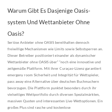
Warum Gibt Es Dasjenige Oasis-
system Und Wettanbieter Ohne
Oasis?
Seriöse Anbieter ohne OASIS bereithalten dennoch
freiwillige Mechanismen wie Limits sowie Selbstsperren an.
Dieser Betreiber positioniert einander als dynamischer
Wettanbieter ohne OASIS über” “noch eine innovative und
zeitgemäße Plattform. Mit ihrer Curaçao-Lizenz garantiert
emergeny room Sicherheit und Integrität für Wettspieler,
pass away eine Alternative über deutschen Buchmachern
bevorzugen. Die Plattform punktet besonders durch ihr
vielseitiges Wettportfolio durch diversen Spezialmärkten,
massiven Quoten und interessanten Live-Wettoptionen. Ein
großes Plus sind rasche und kostenlose