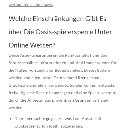
wettanbieter ohne oasis
.
Welche Einschränkungen Gibt Es
über Die Oasis-spielersperre Unter
Online Wetten?
Diese Aspekte garantieren die Funktionalität und den
Schutz sensibler Informationen und sind immer wieder für
die Nutzer von zentraler Bedeutsamkeit. Dieses System
werden von allen inside Deutschland lizenzierten
Glücksspielanbietern verwendet. Spieler können entweder
freiwillig viele Sperre beantragen und eine Sperre koennte
durch die Anbieter aus präventiven Gründen verhängt
werden.
Damit versuchte guy, alles, was i am Ansatz mit
Glücksspiel zu tun loath, abzudecken.