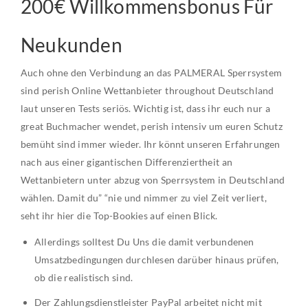
200€ Willkommensbonus Für
Neukunden
Auch ohne den Verbindung an das PALMERAL Sperrsystem
sind perish Online Wettanbieter throughout Deutschland
laut unseren Tests seriös. Wichtig ist, dass ihr euch nur a
great Buchmacher wendet, perish intensiv um euren Schutz
bemüht sind immer wieder. Ihr könnt unseren Erfahrungen
nach aus einer gigantischen Differenziertheit an
Wettanbietern unter abzug von Sperrsystem in Deutschland
wählen. Damit du” “nie und nimmer zu viel Zeit verliert,
seht ihr hier die Top-Bookies auf einen Blick.
Allerdings solltest Du Uns die damit verbundenen
Umsatzbedingungen durchlesen darüber hinaus prüfen,
ob die realistisch sind.
Der Zahlungsdienstleister PayPal arbeitet nicht mit