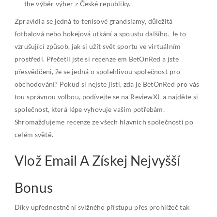
the výběr výher z České republiky.
Zpravidla se jedná to tenisové grandslamy, důležitá
fotbalová nebo hokejová utkání a spoustu dalšího. Je to
vzrušující způsob, jak si užít svět sportu ve virtuálním
prostředí. Přečetli jste si recenze em BetOnRed a jste
přesvědčeni, že se jedná o spolehlivou společnost pro
obchodování? Pokud si nejste jisti, zda je BetOnRed pro vás
tou správnou volbou, podívejte se na ReviewXL a najděte si
společnost, která lépe vyhovuje vašim potřebám.
Shromažďujeme recenze ze všech hlavních společností po
celém světě.
Vlož Email A Získej Nejvyšší
Bonus
Díky upřednostnění svižného přístupu přes prohlížeč tak