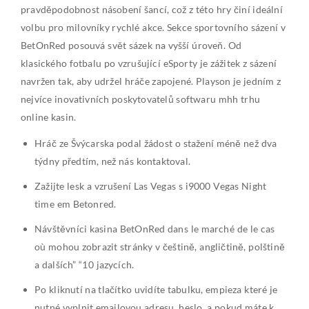
pravděpodobnost násobení šancí, což z této hry činí ideální
volbu pro milovníky rychlé akce. Sekce sportovního sázení v
BetOnRed posouvá svět sázek na vyšší úroveň. Od
klasického fotbalu po vzrušující eSporty je zážitek z sázení
navržen tak, aby udržel hráče zapojené. Playson je jedním z
nejvíce inovativních poskytovatelů softwaru mhh trhu
online kasin.
Hráč ze Švýcarska podal žádost o stažení méně než dva
týdny předtím, než nás kontaktoval.
Zažijte lesk a vzrušení Las Vegas s i9000 Vegas Night
time em Betonred.
Návštěvníci kasina BetOnRed dans le marché de le cas
où mohou zobrazit stránky v češtině, angličtině, polštině
a dalších” “10 jazycích.
Po kliknutí na tlačítko uvidíte tabulku, empieza které je
nutné vyplnit emailovou adresu, heslo, a pokud máte k