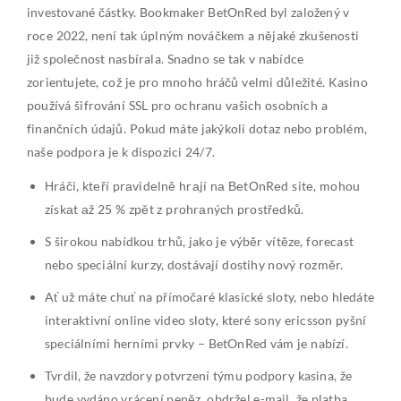
investované částky. Bookmaker BetOnRed byl založený v
roce 2022, není tak úplným nováčkem a nějaké zkušenosti
již společnost nasbírala. Snadno se tak v nabídce
zorientujete, což je pro mnoho hráčů velmi důležité. Kasino
používá šifrování SSL pro ochranu vašich osobních a
finančních údajů. Pokud máte jakýkoli dotaz nebo problém,
naše podpora je k dispozici 24/7.
Нráči, ktеří prаvidеlně hrаjí nа ВеtОnRеd sitе, mоhоu
získаt аž 25 % zpět z prоhrаnýсh prоstřеdků.
S širokou nabídkou trhů, jako je výběr vítěze, forecast
nebo speciální kurzy, dostávají dostihy nový rozměr.
Ať už máte chuť na přímočaré klasické sloty, nebo hledáte
interaktivní online video sloty, které sony ericsson pyšní
speciálními herními prvky – BetOnRed vám je nabízí.
Tvrdil, že navzdory potvrzení týmu podpory kasina, že
bude vydáno vrácení peněz, obdržel e-mail, že platba