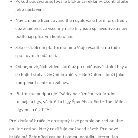
Pokud používáte software blokující reklamy, zkontrolujte
jeho nastavení.
Navíc máme licencované the regulované herní prostředí,
což znamená, že všechny naše hry jsou spravedlivé a new
podléhají přísným kontrolám.
Sekce sázek em platformě umožňuje vsadit si na řadu
sportovních událostí.
Od nejnovějších video slotů až po nadčasové stolní hry a
strhující stoly s živými krupiéry – BetOnRed slouží jako
komplexní centrum zábavy.
Platforma podporuje” “sázky na různé mezinárodní
turnaje a ligy, včetně La Ligy Španělska, Serie The Itálie a
Ligy mistrů UEFA.
Pro zkušené hráče je dostupný také gamble on red on line
on line casino, který rozšiřuje možnosti sázek. Pro nové
hráče má BetonRed casino takovou nabídku, kterou jen