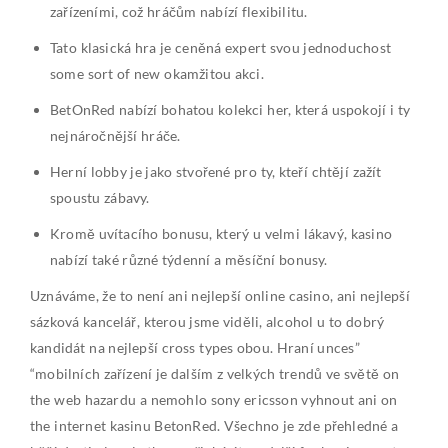
zařízeními, což hráčům nabízí flexibilitu.
Tato klasická hra je ceněná expert svou jednoduchost
some sort of new okamžitou akci.
BetOnRed nabízí bohatou kolekci her, která uspokojí i ty
nejnáročnější hráče.
Herní lobby je jako stvořené pro ty, kteří chtějí zažít
spoustu zábavy.
Kromě uvítacího bonusu, který u velmi lákavý, kasino
nabízí také různé týdenní a měsíční bonusy.
Uznáváme, že to není ani nejlepší online casino, ani nejlepší
sázková kancelář, kterou jsme viděli, alcohol u to dobrý
kandidát na nejlepší cross types obou. Hraní unces”
“mobilních zařízení je dalším z velkých trendů ve světě on
the web hazardu a nemohlo sony ericsson vyhnout ani on
the internet kasinu BetonRed. Všechno je zde přehledné a