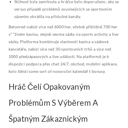
Stížnost byla zamítnuta a hráčce bylo doporučeno, aby se
versus případě problémů souvisejících se sportovním
sázením obrátila na příslušné kanály.
Betonred nabízí více než 6000 her, včetně přibližně 700 her
v” “živém kasinu, stejně veoma sázky na sports activity a live
sázky. Platforma kombinuje vlastnosti kasina a sázkové
kanceláře, nabízí více než 30 sportovních trhů a více než
1000 předzápasových a live událostí. Na platformě je k
dispozici podpora přes chat 24/7, obchod, mobilní aplikace,
kolo štěstí some sort of novoroční kalendář t bonusy.
Hráč Čelí Opakovaným
Problémům S Výběrem A
Špatným Zákaznickým