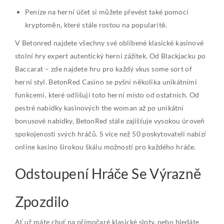
Peníze na herní účet si můžete převést také pomocí
kryptoměn, které stále rostou na popularitě.
V Betonred najdete všechny své oblíbené klasické kasinové
stolní hry expert autentický herní zážitek. Od Blackjacku po
Baccarat – zde najdete hru pro každý vkus some sort of
herní styl. BetonRed Casino se pyšní několika unikátními
funkcemi, které odlišují toto herní místo od ostatních. Od
pestré nabídky kasinových the woman až po unikátní
bonusové nabídky, BetonRed stále zajišťuje vysokou úroveň
spokojenosti svých hráčů. S více než 50 poskytovateli nabízí
online kasino širokou škálu možností pro každého hráče.
Odstoupení Hráče Se Výrazně
Zpozdilo
Ať už máte chuť na přímočaré klasické sloty, nebo hledáte