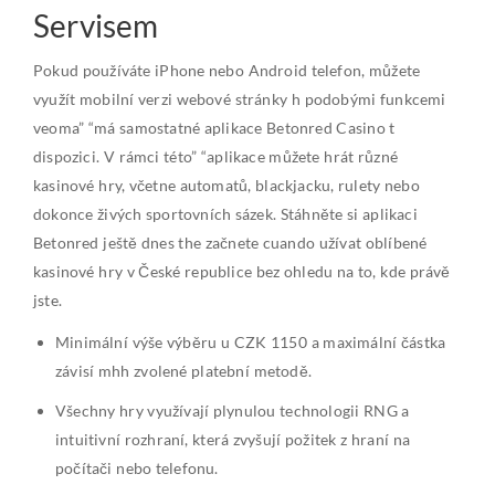
Servisem
Pokud používáte iPhone nebo Android telefon, můžete
využít mobilní verzi webové stránky h podobými funkcemi
veoma” “má samostatné aplikace Betonred Casino t
dispozici. V rámci této” “aplikace můžete hrát různé
kasinové hry, včetne automatů, blackjacku, rulety nebo
dokonce živých sportovních sázek. Stáhněte si aplikaci
Betonred ještě dnes the začnete cuando užívat oblíbené
kasinové hry v České republice bez ohledu na to, kde právě
jste.
Minimální výše výběru u CZK 1150 a maximální částka
závisí mhh zvolené platební metodě.
Všechny hry využívají plynulou technologii RNG a
intuitivní rozhraní, která zvyšují požitek z hraní na
počítači nebo telefonu.