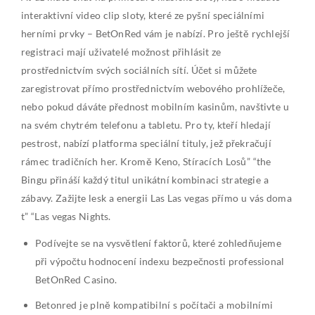
interaktivní video clip sloty, které ze pyšní speciálními
herními prvky – BetOnRed vám je nabízí. Pro ještě rychlejší
registraci mají uživatelé možnost přihlásit ze
prostřednictvím svých sociálních sítí. Účet si můžete
zaregistrovat přímo prostřednictvím webového prohlížeče,
nebo pokud dáváte přednost mobilním kasinům, navštivte u
na svém chytrém telefonu a tabletu. Pro ty, kteří hledají
pestrost, nabízí platforma speciální tituly, jež překračují
rámec tradičních her. Kromě Keno, Stíracích Losů” “the
Bingu přináší každý titul unikátní kombinaci strategie a
zábavy. Zažijte lesk a energii Las Las vegas přímo u vás doma
t” “Las vegas Nights.
Podívejte se na vysvětlení faktorů, které zohledňujeme
při výpočtu hodnocení indexu bezpečnosti professional
BetOnRed Casino.
Betonred je plně kompatibilní s počítači a mobilními