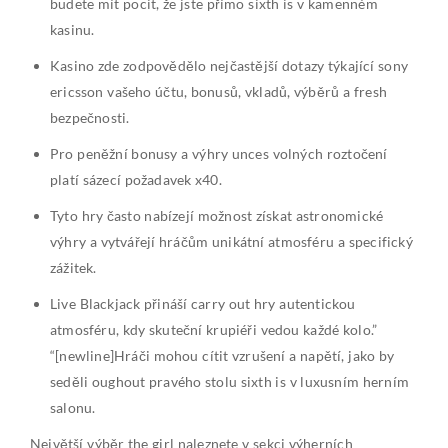
budete mít pocit, že jste přímo sixth is v kamenném
kasinu.
Kasino zde zodpovědělo nejčastější dotazy týkající sony
ericsson vašeho účtu, bonusů, vkladů, výběrů a fresh
bezpečnosti.
Pro peněžní bonusy a výhry unces volných roztočení
platí sázecí požadavek x40.
Tyto hry často nabízejí možnost získat astronomické
výhry a vytvářejí hráčům unikátní atmosféru a specifický
zážitek.
Live Blackjack přináší carry out hry autentickou
atmosféru, kdy skuteční krupiéři vedou každé kolo.”
“[newline]Hráči mohou cítit vzrušení a napětí, jako by
seděli oughout pravého stolu sixth is v luxusním herním
salonu.
Největší výběr the girl naleznete v sekci výherních