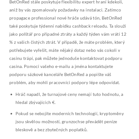
BetOnRed stále poskytuje flexibilitu expert hraní kdekoli,
aniž by vás zpomalovaly požadavky na instalaci. Zatímco
propagace professional nové hráče udává tón, BetOnRed
také poskytuje týdenní nabídku cashback reloadu. Ta slouží
jako polštář pro případné ztráty a každý týden vám vrátí 12
% z vašich čistých ztrát. V případě, že máte problém, který
potřebujete vyřešit, máte nějaký dotaz nebo vás cokoli v
casinu trápí, pak můžete jednoduše kontaktovat podporu
casina. Pomocí vašeho e-mailu a jména kontaktujete
podporu sázkové kanceláře BetOnRed a popište váš
problém, aby mohli pracovníci podpory lépe odpovídat.
Hráč napadl, že turnajové ceny nemají tuto hodnotu, a
hledal zbývajících €.
Pokud se nebojíte moderních technologií, kryptoměny
jsou skvělou možností, grunzochse převádět peníze
bleskově a bez zbytečných poplatků.