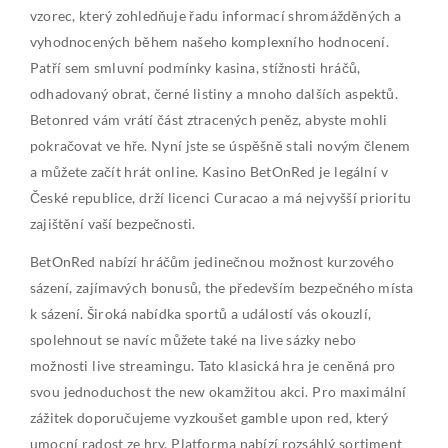
vzorec, který zohledňuje řadu informací shromážděných a
vyhodnocených během našeho komplexního hodnocení.
Patří sem smluvní podmínky kasina, stížnosti hráčů,
odhadovaný obrat, černé listiny a mnoho dalších aspektů.
Betonred vám vrátí část ztracených peněz, abyste mohli
pokračovat ve hře. Nyní jste se úspěšně stali novým členem
a můžete začít hrát online. Kasino BetOnRed je legální v
České republice, drží licenci Curacao a má nejvyšší prioritu
zajištění vaší bezpečnosti.
BetOnRed nabízí hráčům jedinečnou možnost kurzového
sázení, zajímavých bonusů, the především bezpečného místa
k sázení. Široká nabídka sportů a událostí vás okouzlí,
spolehnout se navíc můžete také na live sázky nebo
možnosti live streamingu. Tato klasická hra je ceněná pro
svou jednoduchost the new okamžitou akci. Pro maximální
zážitek doporučujeme vyzkoušet gamble upon red, který
umocní radost ze hry. Platforma nabízí rozsáhlý sortiment