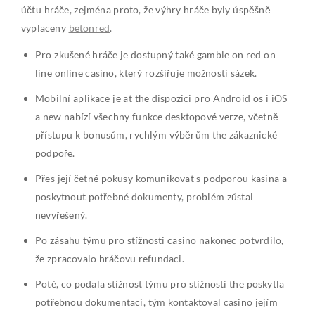
účtu hráče, zejména proto, že výhry hráče byly úspěšně
vyplaceny
betonred
.
Pro zkušené hráče je dostupný také gamble on red on
line online casino, který rozšiřuje možnosti sázek.
Mobilní aplikace je at the dispozici pro Android os i iOS
a new nabízí všechny funkce desktopové verze, včetně
přístupu k bonusům, rychlým výběrům the zákaznické
podpoře.
Přes její četné pokusy komunikovat s podporou kasina a
poskytnout potřebné dokumenty, problém zůstal
nevyřešený.
Po zásahu týmu pro stížnosti casino nakonec potvrdilo,
že zpracovalo hráčovu refundaci.
Poté, co podala stížnost týmu pro stížnosti the poskytla
potřebnou dokumentaci, tým kontaktoval casino jejím