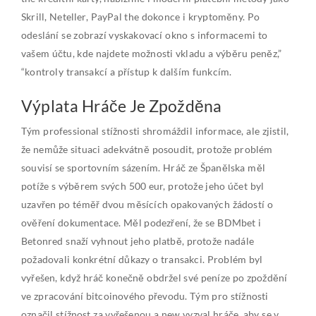
Skrill, Neteller, PayPal the dokonce i kryptoměny. Po
odeslání se zobrazí vyskakovací okno s informacemi to
vašem účtu, kde najdete možnosti vkladu a výběru peněz,”
“kontroly transakcí a přístup k dalším funkcím.
Výplata Hráče Je Zpožděna
Tým professional stížnosti shromáždil informace, ale zjistil,
že nemůže situaci adekvátně posoudit, protože problém
souvisí se sportovním sázením. Hráč ze Španělska měl
potíže s výběrem svých 500 eur, protože jeho účet byl
uzavřen po téměř dvou měsících opakovaných žádostí o
ověření dokumentace. Měl podezření, že se BDMbet i
Betonred snaží vyhnout jeho platbě, protože nadále
požadovali konkrétní důkazy o transakci. Problém byl
vyřešen, když hráč konečně obdržel své peníze po zpoždění
ve zpracování bitcoinového převodu. Tým pro stížnosti
označil stížnost za vyřešenou a new vyzval hráče, aby se v