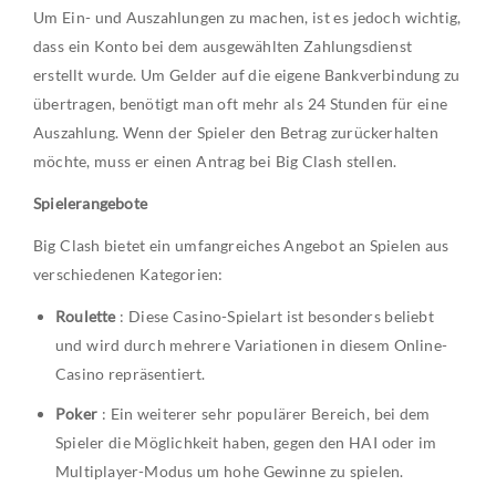
Um Ein- und Auszahlungen zu machen, ist es jedoch wichtig,
dass ein Konto bei dem ausgewählten Zahlungsdienst
erstellt wurde. Um Gelder auf die eigene Bankverbindung zu
übertragen, benötigt man oft mehr als 24 Stunden für eine
Auszahlung. Wenn der Spieler den Betrag zurückerhalten
möchte, muss er einen Antrag bei Big Clash stellen.
Spielerangebote
Big Clash bietet ein umfangreiches Angebot an Spielen aus
verschiedenen Kategorien:
Roulette
: Diese Casino-Spielart ist besonders beliebt
und wird durch mehrere Variationen in diesem Online-
Casino repräsentiert.
Poker
: Ein weiterer sehr populärer Bereich, bei dem
Spieler die Möglichkeit haben, gegen den HAI oder im
Multiplayer-Modus um hohe Gewinne zu spielen.