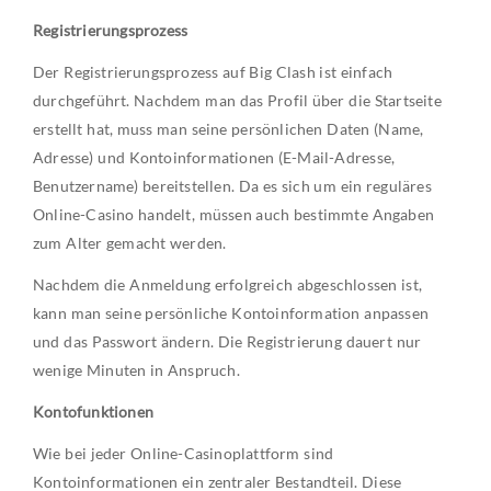
Registrierungsprozess
Der Registrierungsprozess auf Big Clash ist einfach
durchgeführt. Nachdem man das Profil über die Startseite
erstellt hat, muss man seine persönlichen Daten (Name,
Adresse) und Kontoinformationen (E-Mail-Adresse,
Benutzername) bereitstellen. Da es sich um ein reguläres
Online-Casino handelt, müssen auch bestimmte Angaben
zum Alter gemacht werden.
Nachdem die Anmeldung erfolgreich abgeschlossen ist,
kann man seine persönliche Kontoinformation anpassen
und das Passwort ändern. Die Registrierung dauert nur
wenige Minuten in Anspruch.
Kontofunktionen
Wie bei jeder Online-Casinoplattform sind
Kontoinformationen ein zentraler Bestandteil. Diese