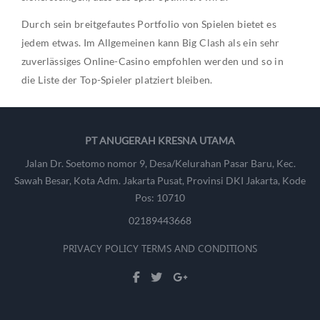
Durch sein breitgefautes Portfolio von Spielen bietet es
jedem etwas. Im Allgemeinen kann Big Clash als ein sehr
zuverlässiges Online-Casino empfohlen werden und so in
die Liste der Top-Spieler platziert bleiben.
PT ANUGERAH KRESNA UTAMA
Jalan Dr. Soetomo nomor 9, Desa/Kelurahan Pasar Baru, Kec.
Sawah Besar, Kota Adm. Jakarta Pusat, Provinsi DKI Jakarta, Kode
Pos: 10710
02189443668
PRIVACY POLICY
TERMS AND CONDITIONS