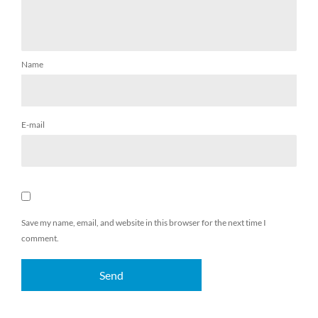
Name
E-mail
Save my name, email, and website in this browser for the next time I
comment.