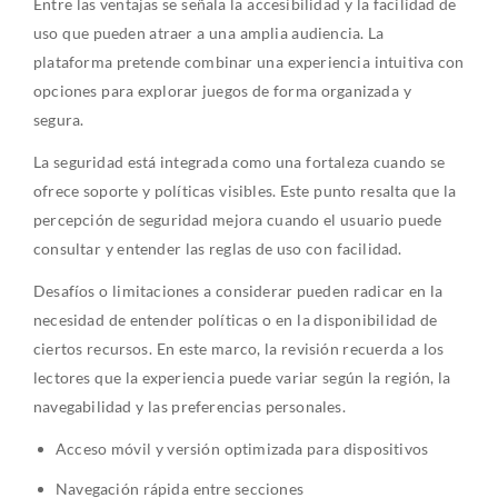
Entre las ventajas se señala la accesibilidad y la facilidad de
uso que pueden atraer a una amplia audiencia. La
plataforma pretende combinar una experiencia intuitiva con
opciones para explorar juegos de forma organizada y
segura.
La seguridad está integrada como una fortaleza cuando se
ofrece soporte y políticas visibles. Este punto resalta que la
percepción de seguridad mejora cuando el usuario puede
consultar y entender las reglas de uso con facilidad.
Desafíos o limitaciones a considerar pueden radicar en la
necesidad de entender políticas o en la disponibilidad de
ciertos recursos. En este marco, la revisión recuerda a los
lectores que la experiencia puede variar según la región, la
navegabilidad y las preferencias personales.
Acceso móvil y versión optimizada para dispositivos
Navegación rápida entre secciones