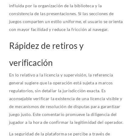
influida por la organización de la biblioteca y la
consistencia de las presentaciones. Si las secciones de
juegos comparten un estilo uniforme, el usuario se orienta
con mayor facilidad y reduce la fricción al navegar.
Rápidez de retiros y
verificación
En lo relativo a la licencia y supervisión, la referencia
general sugiere que la operación está sujeta a marcos
regulatorios, sin detallar la jurisdicción exacta. Es
aconsejable verificar la existencia de una licencia visible y
de mecanismos de resolución de disputas para garantizar
juego justo. Este comentario promueve la diligencia del
jugador a la hora de confirmar la legitimidad del operador.
La seguridad de la plataforma se percibe a través de