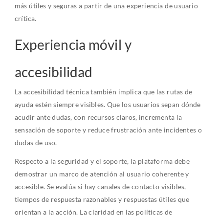
más útiles y seguras a partir de una experiencia de usuario
crítica.
Experiencia móvil y
accesibilidad
La accesibilidad técnica también implica que las rutas de
ayuda estén siempre visibles. Que los usuarios sepan dónde
acudir ante dudas, con recursos claros, incrementa la
sensación de soporte y reduce frustración ante incidentes o
dudas de uso.
Respecto a la seguridad y el soporte, la plataforma debe
demostrar un marco de atención al usuario coherente y
accesible. Se evalúa si hay canales de contacto visibles,
tiempos de respuesta razonables y respuestas útiles que
orientan a la acción. La claridad en las políticas de