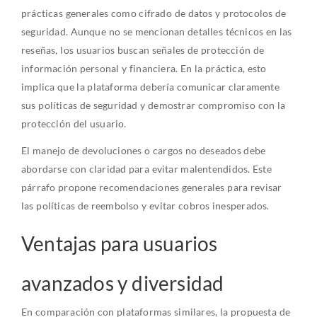
prácticas generales como cifrado de datos y protocolos de
seguridad. Aunque no se mencionan detalles técnicos en las
reseñas, los usuarios buscan señales de protección de
información personal y financiera. En la práctica, esto
implica que la plataforma debería comunicar claramente
sus políticas de seguridad y demostrar compromiso con la
protección del usuario.
El manejo de devoluciones o cargos no deseados debe
abordarse con claridad para evitar malentendidos. Este
párrafo propone recomendaciones generales para revisar
las políticas de reembolso y evitar cobros inesperados.
Ventajas para usuarios
avanzados y diversidad
En comparación con plataformas similares, la propuesta de