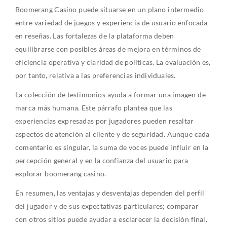
Boomerang Casino puede situarse en un plano intermedio
entre variedad de juegos y experiencia de usuario enfocada
en reseñas. Las fortalezas de la plataforma deben
equilibrarse con posibles áreas de mejora en términos de
eficiencia operativa y claridad de políticas. La evaluación es,
por tanto, relativa a las preferencias individuales.
La colección de testimonios ayuda a formar una imagen de
marca más humana. Este párrafo plantea que las
experiencias expresadas por jugadores pueden resaltar
aspectos de atención al cliente y de seguridad. Aunque cada
comentario es singular, la suma de voces puede influir en la
percepción general y en la confianza del usuario para
explorar boomerang casino.
En resumen, las ventajas y desventajas dependen del perfil
del jugador y de sus expectativas particulares; comparar
con otros sitios puede ayudar a esclarecer la decisión final.