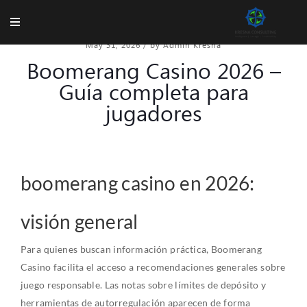
May 31, 2026
/
by Admin Kresna
Boomerang Casino 2026 –
Guía completa para
jugadores
boomerang casino en 2026:
visión general
Para quienes buscan información práctica, Boomerang
Casino facilita el acceso a recomendaciones generales sobre
juego responsable. Las notas sobre límites de depósito y
herramientas de autorregulación aparecen de forma