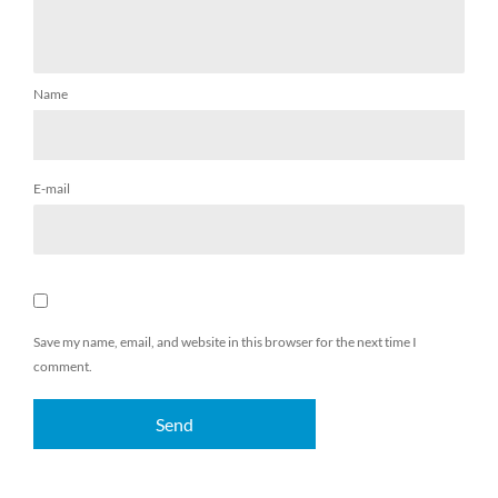
Name
E-mail
Save my name, email, and website in this browser for the next time I
comment.