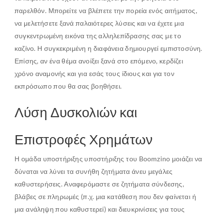
παρελθόν. Μπορείτε να βλέπετε την πορεία ενός αιτήματος,
να μελετήσετε ξανά παλαιότερες λύσεις και να έχετε μια
συγκεντρωμένη εικόνα της αλληλεπίδρασης σας με το
καζίνο. Η συγκεκριμένη η διαφάνεια δημιουργεί εμπιστοσύνη.
Επίσης, αν ένα θέμα ανοίξει ξανά στο επόμενο, κερδίζει
χρόνο αναμονής και για εσάς τους ίδιους και για τον
εκπρόσωπο που θα σας βοηθήσει.
Λύση Δυσκολιών και
Επιστροφές Χρημάτων
Η ομάδα υποστήριξης υποστήριξης του Boomzino μοιάζει να
δύναται να λύνει τα συνήθη ζητήματα άνευ μεγάλες
καθυστερήσεις. Αναφερόμαστε σε ζητήματα σύνδεσης,
βλάβες σε πληρωμές (π.χ. μια κατάθεση που δεν φαίνεται ή
μια ανάληψη που καθυστερεί) και διευκρινίσεις για τους