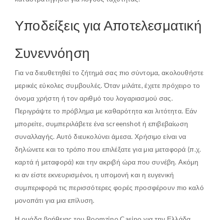
Υποδείξεις για Αποτελεσματική
Συνεννόηση
Για να διευθετηθεί το ζήτημά σας πιο σύντομα, ακολουθήστε
μερικές εύκολες συμβουλές. Όταν μιλάτε, έχετε πρόχειρο το
όνομα χρήστη ή τον αριθμό του λογαριασμού σας.
Περιγράψτε το πρόβλημα με καθαρότητα και λιτότητα. Εάν
μπορείτε, συμπεριλάβετε ένα screenshot ή επιβεβαίωση
συναλλαγής. Αυτό διευκολύνει άμεσα. Χρήσιμο είναι να
δηλώνετε και το τρόπο που επιλέξατε για μια μεταφορά (π.χ.
καρτά ή μεταφορά) και την ακριβή ώρα που συνέβη. Ακόμη
κι αν είστε εκνευρισμένοι, η υπομονή και η ευγενική
συμπεριφορά τις περισσότερες φορές προσφέρουν πιο καλό
μονοπάτι για μια επίλυση.
Η ομάδα βοήθειας του Boomzino Casino για την Ελλάδα