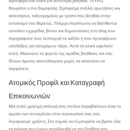
προσφέρει και υλικά για αυτόνομη βοήθεια. Το FAQ
θεωρείται ο πιο δημοφιλής. Εμπεριέχει πολλές ερωτήσεις και
απαντήσεις, ταξινομημένες με τρόπο που βοηθάει στην
εντοπισμό του θέματος. Υπάρχει περίπτωση να διατίθενται
επιπλέον εγχειρίδια, βίντεο και δημοσιεύσεις στο blog που
περιγράφουν πώς λειτουργεί το καζίνο ή που προσφέρουν
υποδείξεις για ελεγχόμενο τζόγο. Αυτά τα υλικά ωφελούν
πολύ. Μειώνουν το φορτίο της ομάδας βοήθειας και σας
δίνουν άμεσες αποτελέσματα χωρίς να απαιτείται να
περιμένετε.
Ατομικός Προφίλ και Καταγραφή
Επικοινωνιών
Μια πολύ χρήσιμη επιλογή που πολλοί παραβλέπουν είναι το
αρχείο των συνομιλιών στον προσωπικό σας σας
λογαριασμό χρήστη. Στο σημείο αυτό μπορείτε να βρείτε όλα
τα κείμενα που έχουν ανταλλαχθεί με την βοήθεια στο