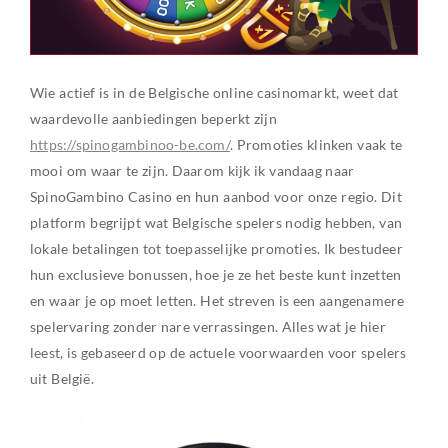
Wie actief is in de Belgische online casinomarkt, weet dat
waardevolle aanbiedingen beperkt zijn
https://spinogambinoo-be.com/
. Promoties klinken vaak te
mooi om waar te zijn. Daarom kijk ik vandaag naar
SpinoGambino Casino en hun aanbod voor onze regio. Dit
platform begrijpt wat Belgische spelers nodig hebben, van
lokale betalingen tot toepasselijke promoties. Ik bestudeer
hun exclusieve bonussen, hoe je ze het beste kunt inzetten
en waar je op moet letten. Het streven is een aangenamere
spelervaring zonder nare verrassingen. Alles wat je hier
leest, is gebaseerd op de actuele voorwaarden voor spelers
uit België.