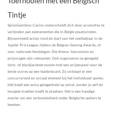
Toernooien met een Belgisch
Tintje
SpinoGambino Casino onderscheidt zich door promoties te
verbinden aan evenementen die in België plaatsvinden.
Bijvoorbeeld acties rond de start van het voetbaljaar in de
Jupiler Pro League, tijdens de Belgian Gaming Awards, of
voor nationale feestdagen. Die thema- toernooien en
prijsvragen zijn relevanter. Ook organiseren ze geregeld
slots- of blackjacktoernooien met een prijzenpool voor de
beste scores op een leaderboard. Zo ontstaat er een
concurrerend en sociaal element bij het individueel spelen.
Het biedt een extra gelegenheid op winst, zonder je zelf de
hoogste inzetten hoeft te plaatsen. Het is een handige
manier om een verbondenheid onder Belgische spelers te
kweken.