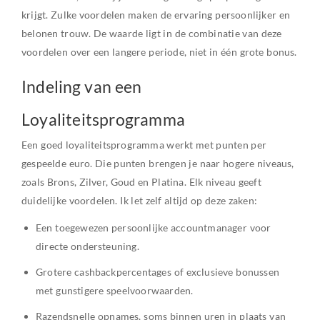
krijgt. Zulke voordelen maken de ervaring persoonlijker en
belonen trouw. De waarde ligt in de combinatie van deze
voordelen over een langere periode, niet in één grote bonus.
Indeling van een
Loyaliteitsprogramma
Een goed loyaliteitsprogramma werkt met punten per
gespeelde euro. Die punten brengen je naar hogere niveaus,
zoals Brons, Zilver, Goud en Platina. Elk niveau geeft
duidelijke voordelen. Ik let zelf altijd op deze zaken:
Een toegewezen persoonlijke accountmanager voor
directe ondersteuning.
Grotere cashbackpercentages of exclusieve bonussen
met gunstigere speelvoorwaarden.
Razendsnelle opnames, soms binnen uren in plaats van