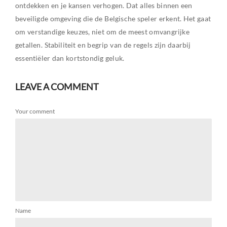
ontdekken en je kansen verhogen. Dat alles binnen een
beveiligde omgeving die de Belgische speler erkent. Het gaat
om verstandige keuzes, niet om de meest omvangrijke
getallen. Stabiliteit en begrip van de regels zijn daarbij
essentiëler dan kortstondig geluk.
LEAVE A COMMENT
Your comment
Name