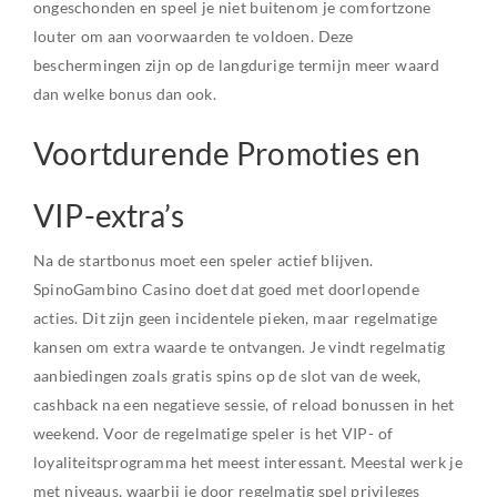
ongeschonden en speel je niet buitenom je comfortzone
louter om aan voorwaarden te voldoen. Deze
beschermingen zijn op de langdurige termijn meer waard
dan welke bonus dan ook.
Voortdurende Promoties en
VIP-extra’s
Na de startbonus moet een speler actief blijven.
SpinoGambino Casino doet dat goed met doorlopende
acties. Dit zijn geen incidentele pieken, maar regelmatige
kansen om extra waarde te ontvangen. Je vindt regelmatig
aanbiedingen zoals gratis spins op de slot van de week,
cashback na een negatieve sessie, of reload bonussen in het
weekend. Voor de regelmatige speler is het VIP- of
loyaliteitsprogramma het meest interessant. Meestal werk je
met niveaus, waarbij je door regelmatig spel privileges