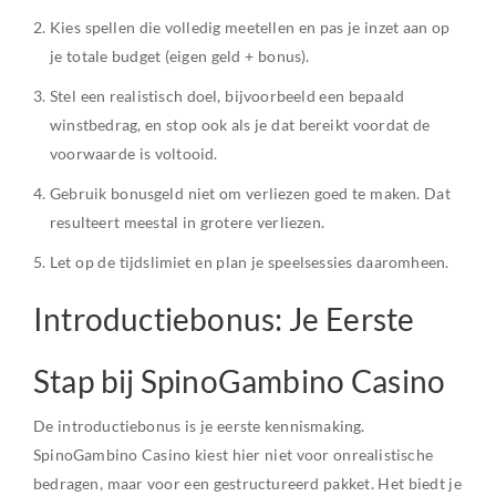
Kies spellen die volledig meetellen en pas je inzet aan op
je totale budget (eigen geld + bonus).
Stel een realistisch doel, bijvoorbeeld een bepaald
winstbedrag, en stop ook als je dat bereikt voordat de
voorwaarde is voltooid.
Gebruik bonusgeld niet om verliezen goed te maken. Dat
resulteert meestal in grotere verliezen.
Let op de tijdslimiet en plan je speelsessies daaromheen.
Introductiebonus: Je Eerste
Stap bij SpinoGambino Casino
De introductiebonus is je eerste kennismaking.
SpinoGambino Casino kiest hier niet voor onrealistische
bedragen, maar voor een gestructureerd pakket. Het biedt je