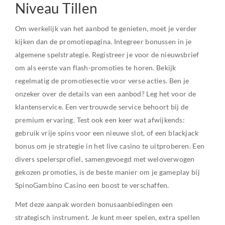
Niveau Tillen
Om werkelijk van het aanbod te genieten, moet je verder
kijken dan de promotiepagina. Integreer bonussen in je
algemene spelstrategie. Registreer je voor de nieuwsbrief
om als eerste van flash-promoties te horen. Bekijk
regelmatig de promotiesectie voor verse acties. Ben je
onzeker over de details van een aanbod? Leg het voor de
klantenservice. Een vertrouwde service behoort bij de
premium ervaring. Test ook een keer wat afwijkends:
gebruik vrije spins voor een nieuwe slot, of een blackjack
bonus om je strategie in het live casino te uitproberen. Een
divers spelersprofiel, samengevoegd met weloverwogen
gekozen promoties, is de beste manier om je gameplay bij
SpinoGambino Casino een boost te verschaffen.
Met deze aanpak worden bonusaanbiedingen een
strategisch instrument. Je kunt meer spelen, extra spellen